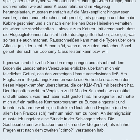
spielt, aber diese Typen waren offenbar teil einer größeren Gruppe, haben
sich verhalten wie auf einer Klassenfahrt, sind im Flugzeug
herumgelaufen, mussten mehrfach auf die Maskenpflicht hingewiesen
werden, haben ununterbrochen laut geredet, teils gesungen und durch die
Kabine geschrien und sich nach einer kleinen Dose Heineken verhalten
als wären sie stockbesoffen... absolut zum Kotzen. Irritierend auch, dass
die Flugbegleiterinnen da nicht härter durchgegriffen haben, aber gut, was
sollten sie auch machen. Rausschmeißen kann man die Typen über dem
Atlantik ja leider nicht. Schon blöd, wenn man zu dem einfachen Pöbel
gehört, der sich nur Economy Class leisten kann bzw. will.
Irgendwie sind die zehn Stunden rumgegangen und als ich auf dem
Boden die Landschaften Venezuelas erblickte, überkam mich ein
feierliches Gefühl, das den vorherigen Unmut verschwinden ließ. Am
Flughafen in Bogotá angekommen wurde die Vorfreude etwas von den
fiesen Magenkrämpfen überschattet, die der KLM-Fraß mir beschert hat.
Der Flughaften wirkt im Vergleich zu FFM oder Schiphol etwas rustikal
und altmodisch, was mich aber nicht gestört hat. Im Gegenteil, ich hatte
mich auf ein radikales Kontrastprogramm zu Europa eingestellt und
konnte es kaum erwarten, endlich kein Deutsch und Englisch (und vor
allem kein Französisch) mehr um mich rum zu hören. An der migración
musste ich ungefähr eine Stunde in der Schlange stehen. Die
Sachbearbeiterin war kackunfreundlich und wirkte genervt, als ich ihre
Fragen erst nach dem zweiten "cómo?" verstanden hab.