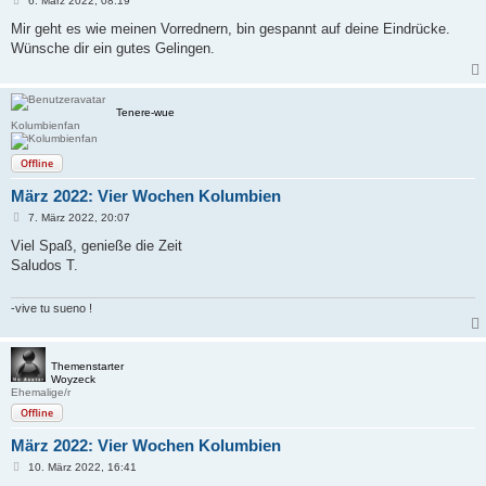
6. März 2022, 08:19
e
i
Mir geht es wie meinen Vorrednern, bin gespannt auf deine Eindrücke.
t
Wünsche dir ein gutes Gelingen.
r
a
g
Tenere-wue
Kolumbienfan
Offline
März 2022: Vier Wochen Kolumbien
B
7. März 2022, 20:07
e
i
Viel Spaß, genieße die Zeit
t
Saludos T.
r
a
g
-vive tu sueno !
Themenstarter
Woyzeck
Ehemalige/r
Offline
März 2022: Vier Wochen Kolumbien
B
10. März 2022, 16:41
e