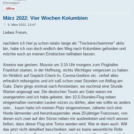
Ehemalige/r
Offline
März 2022: Vier Wochen Kolumbien
B
5. März 2022, 13:47
e
i
Liebes Forum,
t
r
a
nachdem ich hier ja schon relativ lange als "Trockenschwimmer" aktiv
g
bin, habe ich nun doch endlich den Weg nach Kolumbien gefunden und
möchte euch an meinen Eindrücken teilhaben lassen.
Anreise war gestern. Musste um 3:15 Uhr morgens zum Flughafen
Frankfurt starten, in der Hoffnung, nichts Wichtiges vergessen zu haben.
Im Hinblick auf Gepäck-Check-In, Corona-Gedöns etc. verlief alles
erfreulich reibungslos und ich saß schon zwei Stunden vor Abflug am
Gate. Dann gings erstmal nach Amsterdam, wo nochmal eine Stunde
Warten angesagt war. Die deutschen Touris am Gate waren mir
unangenehm und ich habe gebetet, den 10,5-Stunden-Flug neben
einigermaßen normalen Leuten sitzen zu dürfen, aber wie sollte es anders
sein... kaum hatte ich meinen Platz eingenommen, näherte sich eine
Horde lärmender und herumkaspernder, etwa 20-jähriger Franzosen, von
denen sich zwei auf den Sitzen neben mir ausbreiteten und mich wissen
ließen, dass dieser Flug eine Tortur werden wird. War er dann auch. Will
das jetzt nicht detailliert beschreiben, weil es keine wesentliche Rolle