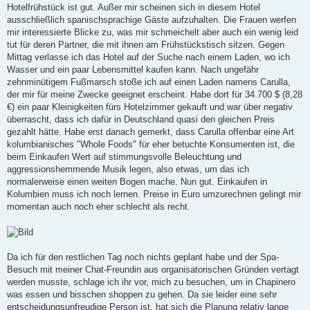
Hotelfrühstück ist gut. Außer mir scheinen sich in diesem Hotel
ausschließlich spanischsprachige Gäste aufzuhalten. Die Frauen werfen
mir interessierte Blicke zu, was mir schmeichelt aber auch ein wenig leid
tut für deren Partner, die mit ihnen am Frühstückstisch sitzen. Gegen
Mittag verlasse ich das Hotel auf der Suche nach einem Laden, wo ich
Wasser und ein paar Lebensmittel kaufen kann. Nach ungefähr
zehnminütigem Fußmarsch stoße ich auf einen Laden namens Carulla,
der mir für meine Zwecke geeignet erscheint. Habe dort für 34.700 $ (8,28
€) ein paar Kleinigkeiten fürs Hotelzimmer gekauft und war über negativ
überrascht, dass ich dafür in Deutschland quasi den gleichen Preis
gezahlt hätte. Habe erst danach gemerkt, dass Carulla offenbar eine Art
kolumbianisches "Whole Foods" für eher betuchte Konsumenten ist, die
beim Einkaufen Wert auf stimmungsvolle Beleuchtung und
aggressionshemmende Musik legen, also etwas, um das ich
normalerweise einen weiten Bogen mache. Nun gut. Einkaufen in
Kolumbien muss ich noch lernen. Preise in Euro umzurechnen gelingt mir
momentan auch noch eher schlecht als recht.
Da ich für den restlichen Tag noch nichts geplant habe und der Spa-
Besuch mit meiner Chat-Freundin aus organisatorischen Gründen vertagt
werden musste, schlage ich ihr vor, mich zu besuchen, um in Chapinero
was essen und bisschen shoppen zu gehen. Da sie leider eine sehr
entscheidungsunfreudige Person ist, hat sich die Planung relativ lange