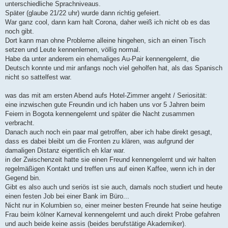
unterschiedliche Sprachniveaus.
Später (glaube 21/22 uhr) wurde dann richtig gefeiert.
War ganz cool, dann kam halt Corona, daher weiß ich nicht ob es das
noch gibt.
Dort kann man ohne Probleme alleine hingehen, sich an einen Tisch
setzen und Leute kennenlernen, völlig normal.
Habe da unter anderem ein ehemaliges Au-Pair kennengelernt, die
Deutsch konnte und mir anfangs noch viel geholfen hat, als das Spanisch
nicht so sattelfest war.
was das mit am ersten Abend aufs Hotel-Zimmer angeht / Seriosität:
eine inzwischen gute Freundin und ich haben uns vor 5 Jahren beim
Feiern in Bogota kennengelernt und später die Nacht zusammen
verbracht.
Danach auch noch ein paar mal getroffen, aber ich habe direkt gesagt,
dass es dabei bleibt um die Fronten zu klären, was aufgrund der
damaligen Distanz eigentlich eh klar war.
in der Zwischenzeit hatte sie einen Freund kennengelernt und wir halten
regelmäßigen Kontakt und treffen uns auf einen Kaffee, wenn ich in der
Gegend bin.
Gibt es also auch und seriös ist sie auch, damals noch studiert und heute
einen festen Job bei einer Bank im Büro...
Nicht nur in Kolumbien so, einer meiner besten Freunde hat seine heutige
Frau beim kölner Karneval kennengelernt und auch direkt Probe gefahren
und auch beide keine assis (beides berufstätige Akademiker).