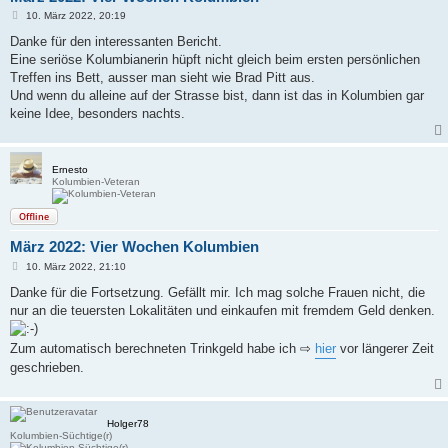
B
10. März 2022, 20:19
e
i
Danke für den interessanten Bericht.
t
Eine seriöse Kolumbianerin hüpft nicht gleich beim ersten persönlichen
r
a
Treffen ins Bett, ausser man sieht wie Brad Pitt aus.
g
Und wenn du alleine auf der Strasse bist, dann ist das in Kolumbien gar
keine Idee, besonders nachts.
Ernesto
Kolumbien-Veteran
Offline
März 2022: Vier Wochen Kolumbien
B
10. März 2022, 21:10
e
i
Danke für die Fortsetzung. Gefällt mir. Ich mag solche Frauen nicht, die
t
nur an die teuersten Lokalitäten und einkaufen mit fremdem Geld denken.
r
a
g
Zum automatisch berechneten Trinkgeld habe ich ⇨
hier
vor längerer Zeit
geschrieben.
Holger78
Kolumbien-Süchtige(r)