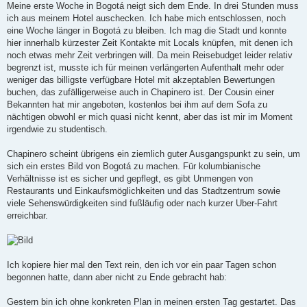
i
Meine erste Woche in Bogotá neigt sich dem Ende. In drei Stunden muss
t
ich aus meinem Hotel auschecken. Ich habe mich entschlossen, noch
r
a
eine Woche länger in Bogotá zu bleiben. Ich mag die Stadt und konnte
g
hier innerhalb kürzester Zeit Kontakte mit Locals knüpfen, mit denen ich
noch etwas mehr Zeit verbringen will. Da mein Reisebudget leider relativ
begrenzt ist, musste ich für meinen verlängerten Aufenthalt mehr oder
weniger das billigste verfügbare Hotel mit akzeptablen Bewertungen
buchen, das zufälligerweise auch in Chapinero ist. Der Cousin einer
Bekannten hat mir angeboten, kostenlos bei ihm auf dem Sofa zu
nächtigen obwohl er mich quasi nicht kennt, aber das ist mir im Moment
irgendwie zu studentisch.
Chapinero scheint übrigens ein ziemlich guter Ausgangspunkt zu sein, um
sich ein erstes Bild von Bogotá zu machen. Für kolumbianische
Verhältnisse ist es sicher und gepflegt, es gibt Unmengen von
Restaurants und Einkaufsmöglichkeiten und das Stadtzentrum sowie
viele Sehenswürdigkeiten sind fußläufig oder nach kurzer Uber-Fahrt
erreichbar.
Ich kopiere hier mal den Text rein, den ich vor ein paar Tagen schon
begonnen hatte, dann aber nicht zu Ende gebracht hab:
Gestern bin ich ohne konkreten Plan in meinen ersten Tag gestartet. Das