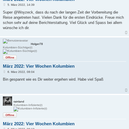
B
5. März 2022, 14:39
e
i
Super @Woyzeck, dass du nach der langen Zeit der Vorbereitung die
t
Reise angetreten hast. Vielen Dank für die ersten Eindrücke. Freue mich
r
a
schon sehr auf deine Berichterstattung. Viel Glück und Spass bei allem
g
wünsche ich dir.
Holger78
Kolumbien-Süchtige(r)
Offline
März 2022: Vier Wochen Kolumbien
B
6. März 2022, 08:04
e
i
Bin gespannt wie es Dir weiter ergehen wird. Habe viel Spaß
t
r
a
g
rainland
Kolumbien-Infizierte(r)
Offline
März 2022: Vier Wochen Kolumbien
B