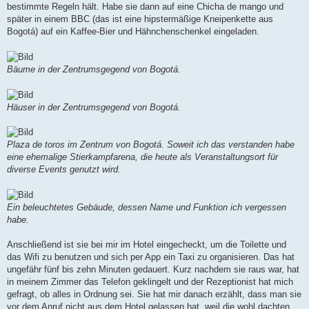
bestimmte Regeln hält. Habe sie dann auf eine Chicha de mango und
später in einem BBC (das ist eine hipstermäßige Kneipenkette aus
Bogotá) auf ein Kaffee-Bier und Hähnchenschenkel eingeladen.
Bäume in der Zentrumsgegend von Bogotá.
Häuser in der Zentrumsgegend von Bogotá.
Plaza de toros im Zentrum von Bogotá. Soweit ich das verstanden habe
eine ehemalige Stierkampfarena, die heute als Veranstaltungsort für
diverse Events genutzt wird.
Ein beleuchtetes Gebäude, dessen Name und Funktion ich vergessen
habe.
Anschließend ist sie bei mir im Hotel eingecheckt, um die Toilette und
das Wifi zu benutzen und sich per App ein Taxi zu organisieren. Das hat
ungefähr fünf bis zehn Minuten gedauert. Kurz nachdem sie raus war, hat
in meinem Zimmer das Telefon geklingelt und der Rezeptionist hat mich
gefragt, ob alles in Ordnung sei. Sie hat mir danach erzählt, dass man sie
vor dem Anruf nicht aus dem Hotel gelassen hat, weil die wohl dachten,