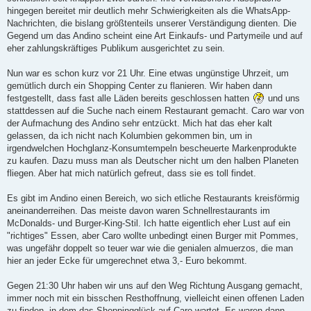
hingegen bereitet mir deutlich mehr Schwierigkeiten als die WhatsApp-
Nachrichten, die bislang größtenteils unserer Verständigung dienten. Die
Gegend um das Andino scheint eine Art Einkaufs- und Partymeile und auf
eher zahlungskräftiges Publikum ausgerichtet zu sein.
Nun war es schon kurz vor 21 Uhr. Eine etwas ungünstige Uhrzeit, um
gemütlich durch ein Shopping Center zu flanieren. Wir haben dann
festgestellt, dass fast alle Läden bereits geschlossen hatten
und uns
stattdessen auf die Suche nach einem Restaurant gemacht. Caro war von
der Aufmachung des Andino sehr entzückt. Mich hat das eher kalt
gelassen, da ich nicht nach Kolumbien gekommen bin, um in
irgendwelchen Hochglanz-Konsumtempeln bescheuerte Markenprodukte
zu kaufen. Dazu muss man als Deutscher nicht um den halben Planeten
fliegen. Aber hat mich natürlich gefreut, dass sie es toll findet.
Es gibt im Andino einen Bereich, wo sich etliche Restaurants kreisförmig
aneinanderreihen. Das meiste davon waren Schnellrestaurants im
McDonalds- und Burger-King-Stil. Ich hatte eigentlich eher Lust auf ein
"richtiges" Essen, aber Caro wollte unbedingt einen Burger mit Pommes,
was ungefähr doppelt so teuer war wie die genialen almuerzos, die man
hier an jeder Ecke für umgerechnet etwa 3,- Euro bekommt.
Gegen 21:30 Uhr haben wir uns auf den Weg Richtung Ausgang gemacht,
immer noch mit ein bisschen Resthoffnung, vielleicht einen offenen Laden
zu finden, in dem das Shoppingglück auf Caro wartet. Es waren dann