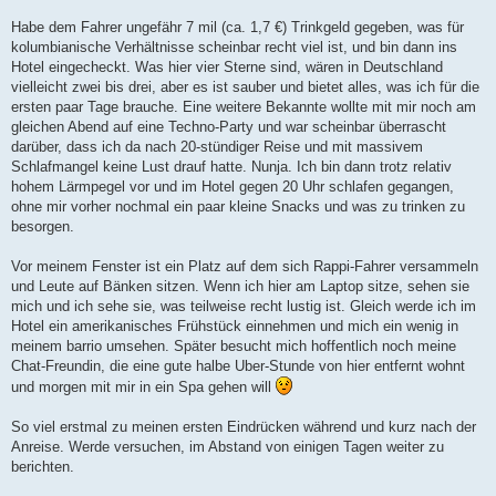
Habe dem Fahrer ungefähr 7 mil (ca. 1,7 €) Trinkgeld gegeben, was für
kolumbianische Verhältnisse scheinbar recht viel ist, und bin dann ins
Hotel eingecheckt. Was hier vier Sterne sind, wären in Deutschland
vielleicht zwei bis drei, aber es ist sauber und bietet alles, was ich für die
ersten paar Tage brauche. Eine weitere Bekannte wollte mit mir noch am
gleichen Abend auf eine Techno-Party und war scheinbar überrascht
darüber, dass ich da nach 20-stündiger Reise und mit massivem
Schlafmangel keine Lust drauf hatte. Nunja. Ich bin dann trotz relativ
hohem Lärmpegel vor und im Hotel gegen 20 Uhr schlafen gegangen,
ohne mir vorher nochmal ein paar kleine Snacks und was zu trinken zu
besorgen.
Vor meinem Fenster ist ein Platz auf dem sich Rappi-Fahrer versammeln
und Leute auf Bänken sitzen. Wenn ich hier am Laptop sitze, sehen sie
mich und ich sehe sie, was teilweise recht lustig ist. Gleich werde ich im
Hotel ein amerikanisches Frühstück einnehmen und mich ein wenig in
meinem barrio umsehen. Später besucht mich hoffentlich noch meine
Chat-Freundin, die eine gute halbe Uber-Stunde von hier entfernt wohnt
und morgen mit mir in ein Spa gehen will
So viel erstmal zu meinen ersten Eindrücken während und kurz nach der
Anreise. Werde versuchen, im Abstand von einigen Tagen weiter zu
berichten.