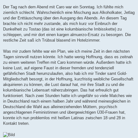
e
i
Der Tag nach dem Abend mit Caro war ein Sonntag. Ich fühlte mich
t
ziemlich schlecht. Wahrscheinlich eine Mischung aus Alkoholkater, Jetlag
r
a
und der Enttäuschung über den Ausgang des Abends. An diesem Tag
g
brachte ich nicht mehr zustande, als mich kurz vor Einbruch der
Dunkelheit zu Tostao (das ist eine kolumbianische Imbisskette) zu
schleppen, und mir dort einen kargen almuerzo-Ersatz zu besorgen. Die
restliche Zeit saß ich Trübsal blasend im Hotelzimmer.
Was mir zudem fehlte war ein Plan, wie ich meine Zeit in den nächsten
Tagen sinnvoll nutzen könnte. Ich hatte wenig Hoffnung, dass es zeitnah
zu einem weiteren Treffen mit Caro kommen würde. Außerdem hatte ich
keine Lust, auf eigene Faust in dieser fremden und tendenziell
gefährlichen Stadt herumzulaufen, also hab ich mir Tinder samt Gold-
Mitgliedschaft besorgt, in der Hoffnung, kurzfristig weibliche Gesellschaft
akquirieren zu können, die Lust darauf hat, mir ihre Stadt zu und die
kolumbianische Lebensart näherzubringen. Das hat erfreulich gut
funktioniert. Nach zwei Stunden hatte ich ungefähr so viele Matches wie
in Deutschland nach einem halben Jahr und während meinesgleichen in
Deutschland die Wahl aus alleinerziehenden Müttern, psychisch
angeschlagenen Feministinnen und übergewichtigen Ü30-Frauen hat,
konnte ich nun problemlos mit heißen Latinas zwischen 18 und 28 in
Kontakt treten.