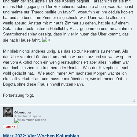
und dann der spaßigste Part des Abends beginnt. Tatsächlich ist sie mit
mir ins Hotel gegangen. Der Rezeptionist schien zu ahnen, was Sache ist
und meinte nur "Puedo pedirle un favor?", woraufhin er ihre cédula kopiert
hat und sie bei mir im Zimmer eingecheckt war. Dann wurde alles ein
wenig absurd: Anstatt mit mir aufs Zimmer zu gehen, hat sie auf einem
Sofa in der stockfinsteren Hotellobby Platz genommen und mir auf ihrem
Smartphonedisplay gezeigt, dass in vier Minuten das Uber kommt, das
sie nach Hause fährt.
Mir blieb nichts anderes übrig, als das so zur Kenntnis zu nehmen. Als
das Uber vor der Tür stand, umarmten wir uns kurz und sie war weg. Ich
war vom Alkohol noch ein wenig resteuphorisiert aber alles in allem war
das doch ein ziemlich frustrierender Reinfall. Was der Rezeptionist sich
wohl gedacht hat... Wie auch immer. Am nächsten Morgen wachte ich
ekelhaft verkatert auf und musste mir überlegen, wie ich meine Zeit in
Bogotá ohne diese Frau sinnvoll nutzen kann.
Fortsetzung folgt.
Glboetrotter
Kolumbien-Experte
Offline
März 2022: Vier Wochen Kolumbien