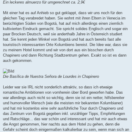
Ein leckeres almuerzo für umgerechnet ca. 2,9€
Mit einer hat es auf Anhieb so gut geklappt, dass wir uns noch für den
gleichen Tag verabredet haben. Sie wohnt mit ihren Eltern in Venecia im
berüchtigten Süden von Bogotá, hat auf mich allerdings einen ziemlich
kultivierten Eindruck gemacht. Sie spricht solides Englisch und sogar ein
paar Brocken Deutsch, weil sie anderthalb Jahre in Österreich studiert
hat. Sie kennt jeden Winkel von Bogotá und hat auch bereits fast alle
touristisch interessanten Orte Kolumbiens bereist. Die Idee war, dass sie
zu meinem Hotel kommt und wir von dort aus ein bisschen durch
Chapinero und dann Richtung Stadtzentrum gehen. Exakt so ist es dann
auch gekommen.
Die Basílica de Nuestra Señora de Lourdes in Chapinero
Leider war sie IRL nicht sonderlich attraktiv, so dass ich etwaige
romantische Ambitionen von vornherein über Bord geworfen habe. Das
war allerdings auch nicht so wichtig, denn sie ist ein netter, hilfsbereiter
und humorvoller Mensch (wie die meisten mir bekannten Kolumbianer)
und hat mir kostenlos eine sehr ausführliche Tour durch Chapinero und
das Zentrum von Bogotá gegeben inkl. unzähliger Tipps, Empfehlungen
und Ratschläge... das war schön und interessant und hat mir auch etwas
die Angst genommen, hier nachts aus dem Hotel zu gehen, denn die
Gefahr scheint doch einigermaßen kalkulierbar zu sein, wenn man sich an