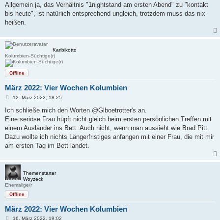
Allgemein ja, das Verhältnis "1nightstand am ersten Abend" zu "kontakt
bis heute", ist natürlich entsprechend ungleich, trotzdem muss das nix
heißen.
Karibikotto
Kolumbien-Süchtige(r)
Offline
März 2022: Vier Wochen Kolumbien
B
12. März 2022, 18:25
e
i
Ich schließe mich den Worten @Glboetrotter's an.
t
Eine seriöse Frau hüpft nicht gleich beim ersten persönlichen Treffen mit
r
a
einem Ausländer ins Bett. Auch nicht, wenn man aussieht wie Brad Pitt.
g
Dazu wollte ich nichts Längerfristiges anfangen mit einer Frau, die mit mir
am ersten Tag im Bett landet.
Themenstarter
Woyzeck
Ehemalige/r
Offline
März 2022: Vier Wochen Kolumbien
B
16. März 2022, 19:02