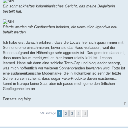
Ein schmackhaftes kolumbianisches Gericht, das meine Begleiterin
bestellt hat.
Pferde werden mit Gasflaschen beladen, die vermutlich irgendwo neu
befüllt werden.
Ich habe erst danach erfahren, dass die Locals hier sich quasi immer mit
Sonnencreme einschmieren, bevor sie das Haus verlassen, weil die
Sonne aufgrund der Höhenlage sehr aggressiv ist. Das gemeine daran ist,
dass mans kaum merkt,weil es hier immer relativ kühl ist. Lesson
learned. Habe mir dann eine schicke Totto-Cap und bloqueador besorgt,
was mich hoffentlich vor weiteren Sonnenbränden bewahren wird. Totto ist
eine südamerikanische Modemarke, die in Kolumbien so sehr der letzte
Schrei zu sein scheint, dass sogar Fake-Produkte davon existieren...
kennt in Europa keine Sau, aber ich passe mich gerne den örtlichen
Gepflogenheiten an.
Fortsetzung folgt.
1
2
3
4
Nächste
59 Beiträge