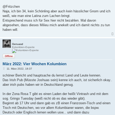
@Fritzchen
Naja, ich bin 34, kein Schönling aber auch kein hässlicher Gnom und ich
weiß, wie man eine Latina zum Lachen bringt.
Entsprechend muss ich für Sex hier nicht bezahlen. Mal davon
abgesehen, dass dieses Milieu mich anekelt und ich damit nichts zu tun
haben will.
Genuasd
Kolumbien-Experte
Offline
März 2022: Vier Wochen Kolumbien
B
11. März 2022, 18:37
e
i
schöner Bericht und hauptsache du lernst Land und Leute kennen.
t
Das Irish Pub (Müsste Joshuas sein) kenne ich auch, ist sicherlich okay..
r
a
aber irish pubs haben wir in Deutschland genug.
g
In der Zona Rosa T gibt es einen Laden der heißt Vintrash und mit dem
sog. Gringo Tuesday (weiß nicht ob es das wieder gibt).
Beginnt ab 17 Uhr und dann gab es zB einen Franzosen-Tisch und einen
Tisch mit Deutschen, wo vor allem Kolumbianer waren, die bspw.
Deutsch oder Englisch lernen wollen usw... und dann dazu