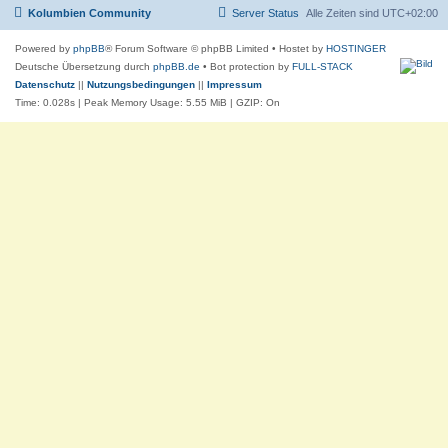
Kolumbien Community
Server Status
Alle Zeiten sind
UTC+02:00
Powered by
phpBB
® Forum Software © phpBB Limited
• Hostet by
HOSTINGER
Deutsche Übersetzung durch
phpBB.de
• Bot protection by
FULL-STACK
Datenschutz
||
Nutzungsbedingungen
||
Impressum
Time: 0.028s
| Peak Memory Usage: 5.55 MiB | GZIP: On