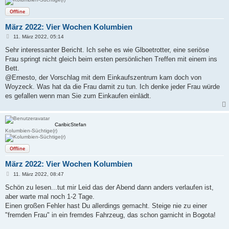
Offline
März 2022: Vier Wochen Kolumbien
B
11. März 2022, 05:14
e
i
Sehr interessanter Bericht. Ich sehe es wie Glboetrotter, eine seriöse
t
Frau springt nicht gleich beim ersten persönlichen Treffen mit einem ins
r
a
Bett.
g
@Ernesto, der Vorschlag mit dem Einkaufszentrum kam doch von
Woyzeck. Was hat da die Frau damit zu tun. Ich denke jeder Frau würde
es gefallen wenn man Sie zum Einkaufen einlädt.
CaribicStefan
Kolumbien-Süchtige(r)
Offline
März 2022: Vier Wochen Kolumbien
B
11. März 2022, 08:47
e
i
Schön zu lesen...tut mir Leid das der Abend dann anders verlaufen ist,
t
aber warte mal noch 1-2 Tage.
r
a
Einen großen Fehler hast Du allerdings gemacht. Steige nie zu einer
g
"fremden Frau" in ein fremdes Fahrzeug, das schon garnicht in Bogota!