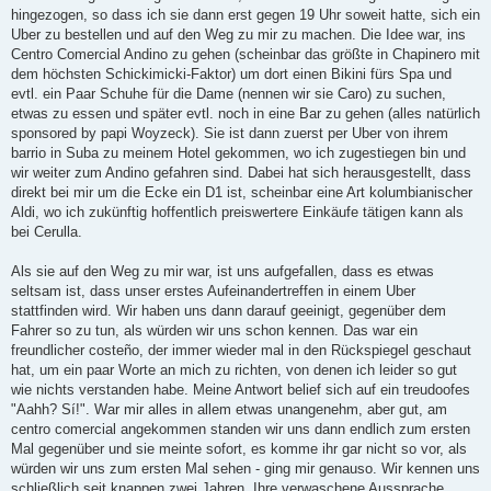
hingezogen, so dass ich sie dann erst gegen 19 Uhr soweit hatte, sich ein
Uber zu bestellen und auf den Weg zu mir zu machen. Die Idee war, ins
Centro Comercial Andino zu gehen (scheinbar das größte in Chapinero mit
dem höchsten Schickimicki-Faktor) um dort einen Bikini fürs Spa und
evtl. ein Paar Schuhe für die Dame (nennen wir sie Caro) zu suchen,
etwas zu essen und später evtl. noch in eine Bar zu gehen (alles natürlich
sponsored by papi Woyzeck). Sie ist dann zuerst per Uber von ihrem
barrio in Suba zu meinem Hotel gekommen, wo ich zugestiegen bin und
wir weiter zum Andino gefahren sind. Dabei hat sich herausgestellt, dass
direkt bei mir um die Ecke ein D1 ist, scheinbar eine Art kolumbianischer
Aldi, wo ich zukünftig hoffentlich preiswertere Einkäufe tätigen kann als
bei Cerulla.
Als sie auf den Weg zu mir war, ist uns aufgefallen, dass es etwas
seltsam ist, dass unser erstes Aufeinandertreffen in einem Uber
stattfinden wird. Wir haben uns dann darauf geeinigt, gegenüber dem
Fahrer so zu tun, als würden wir uns schon kennen. Das war ein
freundlicher costeño, der immer wieder mal in den Rückspiegel geschaut
hat, um ein paar Worte an mich zu richten, von denen ich leider so gut
wie nichts verstanden habe. Meine Antwort belief sich auf ein treudoofes
"Aahh? Sí!". War mir alles in allem etwas unangenehm, aber gut, am
centro comercial angekommen standen wir uns dann endlich zum ersten
Mal gegenüber und sie meinte sofort, es komme ihr gar nicht so vor, als
würden wir uns zum ersten Mal sehen - ging mir genauso. Wir kennen uns
schließlich seit knappen zwei Jahren. Ihre verwaschene Aussprache