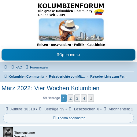
Kolumbienforum - Das
grosse Forum der
Freunde Kolumbiens
Reisen, Auswandern, Kultur, Politik, Geschichte und Visum in Kolumbien und Venezuela.
Austausch, Erfahrungen und Gemeinschaft im Kolumbienforum
Open menu
FAQ
Forenregeln
Kolumbien Community
Reiseberichte von Mitgliedern
Reiseberichte zum Festland
März 2022: Vier Wochen Kolumbien
1
2
3
4
Nächste
59 Beiträge
Aufrufe:
10318
•
Beiträge:
59
•
Lesezeichen:
0
•
Abonnenten:
1
Thema abonnieren
Themenstarter
Woyzeck