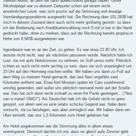
zweiten wollte, an dem wir dann abwechselnd genippt haben. Unser
Alkoholpegel war zu diesem Zeitpunkt schon auf einem recht
ansehnlichen Level, was sich positiv auf die Stimmung und etwaige
Verständigungsprobleme ausgewirkt hat. Die Rechnung über 101.283$ hat
mich in diesem Zustand dann auch nicht mehr großartig gestört, so dass
ich der Bedienung nach Kreditkartenzahlung noch 5 mil in bar in die Hand
gedrückt habe, ohne zu merken, dass auf der Rechnung bereits propina in
Höhe von 8.583$ ausgewiesen war.
Irgendwann war es an der Zeit, zu gehen. Es war etwa 23:30 Uhr. Ich
wusste nicht recht, was als nächstes passieren würde. Natürlich hatte ich
Lust, sie mit aufs Hotelzimmer zu nehmen, im Suff umso mehr. Plötzlich
schien es auch nicht mehr wichtig zu sein, dass sie sich ursprünglich um
23 Uhr auf den Heimweg machen wollte. Wir haben uns dann zu Fuß auf
dem Weg zu meinem Hotel gemacht, das laut Navi ungefähr zwei
Kilometer entfernt war. Etwa fünf Minuten später ist Caro zunehmend
unruhig geworden, weil außer uns plötzlich niemand mehr auf der Straße
war. Das hat sich dann recht schnell zu einer Art Panik gesteigert... ("Nos
van a matar! OMG!"). Als Deutscher hab ich die Gefahr nicht so ganz
gespürt, vor allem weil es eine relativ schicke Gegend war. Habe dann
versucht, sie zu beruhigen, was aber unmöglich war. Wir haben dann ein
Uber bestellt, das uns 1,5 Kilometer zum Hotel gefahren hat.
Am Hotel angekommen war die Stimmung alles in allem etwas
unentspannt. Dennoch dachte ich mir, dass es gleich aufs Zimmer geht