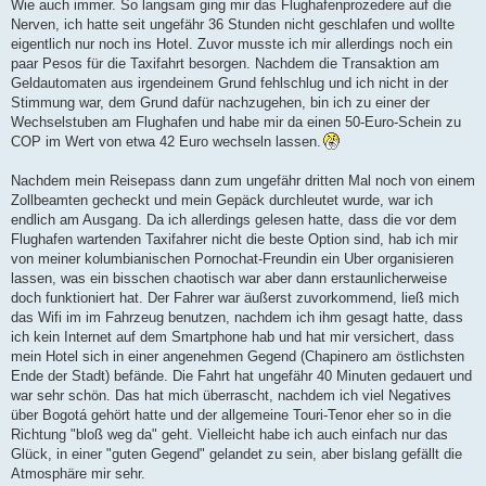
Wie auch immer. So langsam ging mir das Flughafenprozedere auf die
Nerven, ich hatte seit ungefähr 36 Stunden nicht geschlafen und wollte
eigentlich nur noch ins Hotel. Zuvor musste ich mir allerdings noch ein
paar Pesos für die Taxifahrt besorgen. Nachdem die Transaktion am
Geldautomaten aus irgendeinem Grund fehlschlug und ich nicht in der
Stimmung war, dem Grund dafür nachzugehen, bin ich zu einer der
Wechselstuben am Flughafen und habe mir da einen 50-Euro-Schein zu
COP im Wert von etwa 42 Euro wechseln lassen.
Nachdem mein Reisepass dann zum ungefähr dritten Mal noch von einem
Zollbeamten gecheckt und mein Gepäck durchleutet wurde, war ich
endlich am Ausgang. Da ich allerdings gelesen hatte, dass die vor dem
Flughafen wartenden Taxifahrer nicht die beste Option sind, hab ich mir
von meiner kolumbianischen Pornochat-Freundin ein Uber organisieren
lassen, was ein bisschen chaotisch war aber dann erstaunlicherweise
doch funktioniert hat. Der Fahrer war äußerst zuvorkommend, ließ mich
das Wifi im im Fahrzeug benutzen, nachdem ich ihm gesagt hatte, dass
ich kein Internet auf dem Smartphone hab und hat mir versichert, dass
mein Hotel sich in einer angenehmen Gegend (Chapinero am östlichsten
Ende der Stadt) befände. Die Fahrt hat ungefähr 40 Minuten gedauert und
war sehr schön. Das hat mich überrascht, nachdem ich viel Negatives
über Bogotá gehört hatte und der allgemeine Touri-Tenor eher so in die
Richtung "bloß weg da" geht. Vielleicht habe ich auch einfach nur das
Glück, in einer "guten Gegend" gelandet zu sein, aber bislang gefällt die
Atmosphäre mir sehr.