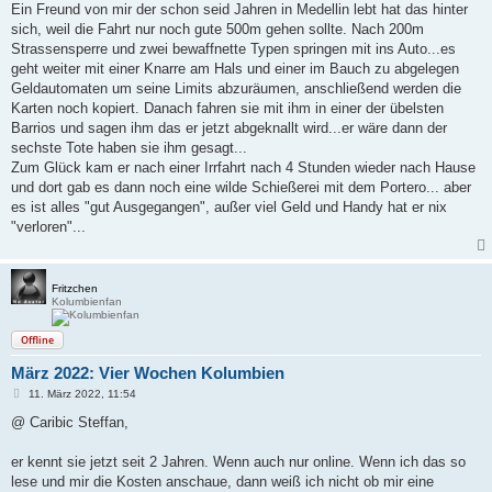
Ein Freund von mir der schon seid Jahren in Medellin lebt hat das hinter
sich, weil die Fahrt nur noch gute 500m gehen sollte. Nach 200m
Strassensperre und zwei bewaffnette Typen springen mit ins Auto...es
geht weiter mit einer Knarre am Hals und einer im Bauch zu abgelegen
Geldautomaten um seine Limits abzuräumen, anschließend werden die
Karten noch kopiert. Danach fahren sie mit ihm in einer der übelsten
Barrios und sagen ihm das er jetzt abgeknallt wird...er wäre dann der
sechste Tote haben sie ihm gesagt...
Zum Glück kam er nach einer Irrfahrt nach 4 Stunden wieder nach Hause
und dort gab es dann noch eine wilde Schießerei mit dem Portero... aber
es ist alles "gut Ausgegangen", außer viel Geld und Handy hat er nix
"verloren"...
Fritzchen
Kolumbienfan
Offline
März 2022: Vier Wochen Kolumbien
B
11. März 2022, 11:54
e
i
@ Caribic Steffan,
t
r
a
er kennt sie jetzt seit 2 Jahren. Wenn auch nur online. Wenn ich das so
g
lese und mir die Kosten anschaue, dann weiß ich nicht ob mir eine