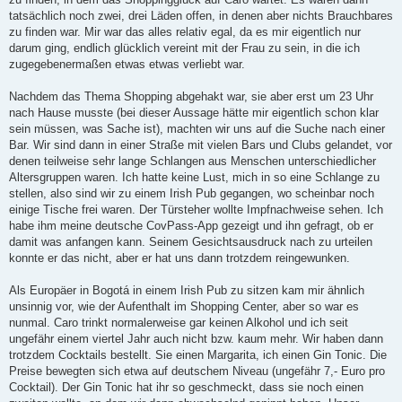
tatsächlich noch zwei, drei Läden offen, in denen aber nichts Brauchbares
zu finden war. Mir war das alles relativ egal, da es mir eigentlich nur
darum ging, endlich glücklich vereint mit der Frau zu sein, in die ich
zugegebenermaßen etwas etwas verliebt war.
Nachdem das Thema Shopping abgehakt war, sie aber erst um 23 Uhr
nach Hause musste (bei dieser Aussage hätte mir eigentlich schon klar
sein müssen, was Sache ist), machten wir uns auf die Suche nach einer
Bar. Wir sind dann in einer Straße mit vielen Bars und Clubs gelandet, vor
denen teilweise sehr lange Schlangen aus Menschen unterschiedlicher
Altersgruppen waren. Ich hatte keine Lust, mich in so eine Schlange zu
stellen, also sind wir zu einem Irish Pub gegangen, wo scheinbar noch
einige Tische frei waren. Der Türsteher wollte Impfnachweise sehen. Ich
habe ihm meine deutsche CovPass-App gezeigt und ihn gefragt, ob er
damit was anfangen kann. Seinem Gesichtsausdruck nach zu urteilen
konnte er das nicht, aber er hat uns dann trotzdem reingewunken.
Als Europäer in Bogotá in einem Irish Pub zu sitzen kam mir ähnlich
unsinnig vor, wie der Aufenthalt im Shopping Center, aber so war es
nunmal. Caro trinkt normalerweise gar keinen Alkohol und ich seit
ungefähr einem viertel Jahr auch nicht bzw. kaum mehr. Wir haben dann
trotzdem Cocktails bestellt. Sie einen Margarita, ich einen Gin Tonic. Die
Preise bewegten sich etwa auf deutschem Niveau (ungefähr 7,- Euro pro
Cocktail). Der Gin Tonic hat ihr so geschmeckt, dass sie noch einen