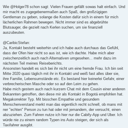
Wie @Holger78 schon sagt: Vielen Frauen gefällt sowas halt einfach. Und
mir macht es zugegebenermaßen auch Spaß, den großzügigen
Gentleman zu geben, solange die Kosten dafür sich in einem für mich
lächerlichen Rahmen bewegen. Nicht immer sind es abgebrühte
Blutsauger, die gezielt nach Kerlen suchen, um sie finanziell
auszubeuten.
@CaribicStefan:
Ja, Kontakt besteht weiterhin und ich habe auch durchaus das Gefühl,
dass der Ofen hier nicht so aus ist, wie ich dachte. Habe mich aber
zwischenzeitlich auch nach Alternativen umgesehen... mehr dazu im
nächsten Teil meines Reiseberichts.
Ansonsten handelt es sich bei ihr nicht um eine fremde Frau. Ich bin seit
Mitte 2020 quasi täglich mit ihr in Kontakt und weiß fast alles über sie,
ihre Familie, Lebensumstände etc. Es bestand hier keinerlei Gefahr, einer
verbrecherischen Masche oder so auf den Leim zu gehen.
Habe mich gestern auch nach kurzem Chat mit dem Cousin einer anderen
Bekannten getroffen, den diese mir als Kontakt in Bogotá empfohlen hat.
Megakorrekter Typ. Mit bisschen Empathie und gesundem
Menschenverstand merkt man das eigentlich recht schnell, ob mans mit
ner "echten" Person zu tun hat oder mit jemandem, der versucht, einen
abzuziehen. Zum Fahren nutze ich hier nur die Cabify-App und Uber. Ich
würde nie zu einem random Typen ins Auto steigen, der sich als
Taxifahrer ausgibt.