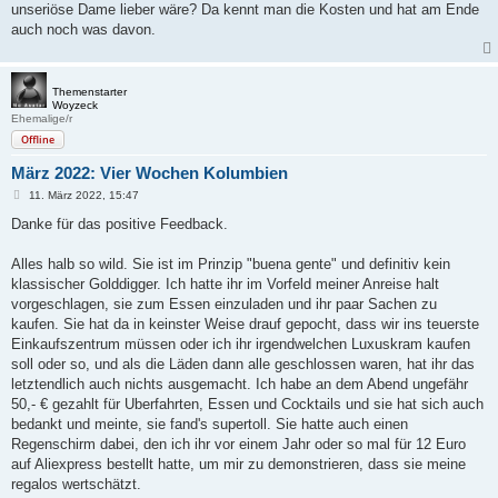
unseriöse Dame lieber wäre? Da kennt man die Kosten und hat am Ende
auch noch was davon.
Themenstarter
Woyzeck
Ehemalige/r
Offline
März 2022: Vier Wochen Kolumbien
B
11. März 2022, 15:47
e
i
Danke für das positive Feedback.
t
r
a
Alles halb so wild. Sie ist im Prinzip "buena gente" und definitiv kein
g
klassischer Golddigger. Ich hatte ihr im Vorfeld meiner Anreise halt
vorgeschlagen, sie zum Essen einzuladen und ihr paar Sachen zu
kaufen. Sie hat da in keinster Weise drauf gepocht, dass wir ins teuerste
Einkaufszentrum müssen oder ich ihr irgendwelchen Luxuskram kaufen
soll oder so, und als die Läden dann alle geschlossen waren, hat ihr das
letztendlich auch nichts ausgemacht. Ich habe an dem Abend ungefähr
50,- € gezahlt für Uberfahrten, Essen und Cocktails und sie hat sich auch
bedankt und meinte, sie fand's supertoll. Sie hatte auch einen
Regenschirm dabei, den ich ihr vor einem Jahr oder so mal für 12 Euro
auf Aliexpress bestellt hatte, um mir zu demonstrieren, dass sie meine
regalos wertschätzt.