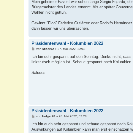
Mein geheimer Favorit war schon lange Sergio Fajardo, der
Bürgermeister des Landes ernannt. Als er später Gouverneur
Wahlen nicht guttun.
Gewinnt "Fico" Federico Gutiérrez oder Rodolfo Hernández,
dann lassen wir uns überraschen.
Präsidentenwahl - Kolumbien 2022
B
von
stifler92
»
27. Mai 2022, 22:43
e
i
Ich bin sehr gespannt auf den Sonntag. Denke nicht, dass
t
linksrutsch möglich ist. Schaue gespannt nach Kolumbien.
r
a
g
Saludos
Präsidentenwahl - Kolumbien 2022
B
von
Holger78
»
28. Mai 2022, 07:28
e
i
Ich bin auch sehr gespannt und schaue gespannt nach Kolu
t
Auswirkungen auf Kolumbien kann man erst einschätzen wen
r