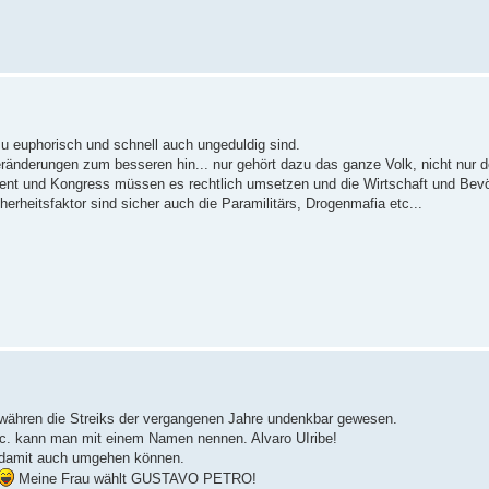
u euphorisch und schnell auch ungeduldig sind.
eränderungen zum besseren hin... nur gehört dazu das ganze Volk, nicht nur d
ent und Kongress müssen es rechtlich umsetzen und die Wirtschaft und Bevö
erheitsfaktor sind sicher auch die Paramilitärs, Drogenmafia etc...
t währen die Streiks der vergangenen Jahre undenkbar gewesen.
etc. kann man mit einem Namen nennen. Alvaro UIribe!
n damit auch umgehen können.
Meine Frau wählt GUSTAVO PETRO!