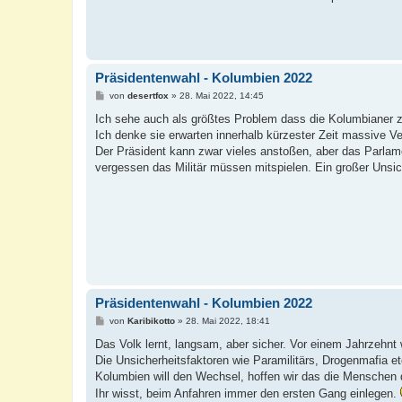
Präsidentenwahl - Kolumbien 2022
B
von
desertfox
»
28. Mai 2022, 14:45
e
i
Ich sehe auch als größtes Problem dass die Kolumbianer z
t
Ich denke sie erwarten innerhalb kürzester Zeit massive V
r
a
Der Präsident kann zwar vieles anstoßen, aber das Parlam
g
vergessen das Militär müssen mitspielen. Ein großer Unsich
Präsidentenwahl - Kolumbien 2022
B
von
Karibikotto
»
28. Mai 2022, 18:41
e
i
Das Volk lernt, langsam, aber sicher. Vor einem Jahrzehn
t
Die Unsicherheitsfaktoren wie Paramilitärs, Drogenmafia 
r
a
Kolumbien will den Wechsel, hoffen wir das die Mensche
g
Ihr wisst, beim Anfahren immer den ersten Gang einlegen.