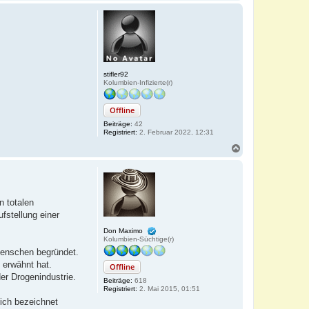
a
c
h
o
b
e
n
stifler92
Kolumbien-Infizierte(r)
Offline
Beiträge:
42
Registriert:
2. Februar 2022, 12:31
N
a
c
h
o
b
n totalen
e
fstellung einer
n
Don Maximo
Kolumbien-Süchtige(r)
 Menschen begründet.
 erwähnt hat.
Offline
er Drogenindustrie.
Beiträge:
618
Registriert:
2. Mai 2015, 01:51
ich bezeichnet