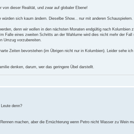
 von dieser Realität, und zwar auf globaler Ebene!
nge würden sich kaum ändern. Dieselbe Show... nur mit anderen Schauspielern.
 werden, denn wir wollen in den nächsten Monaten endgültig nach Kolumbien 
m Falle eines zweiten Schritts an der Wahlurne wird dies nicht mehr der Fall 
en Umzug vorzubereiten.
rte Zeiten bevorstehen (im Übrigen nicht nur in Kolumbien). Leider sehe i
amilie denken, darum, wer das geringere Übel darstellt.
e Leute denn?
das Rennen machen, aber die Ernüchterung wenn Petro nicht Wasser zu Wein m