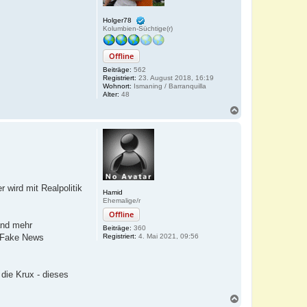
Holger78
Kolumbien-Süchtige(r)
Offline
Beiträge:
562
Registriert:
23. August 2018, 16:19
Wohnort:
Ismaning / Barranquilla
Alter:
48
N
a
c
h
o
b
e
n
 wird mit Realpolitik
Hamid
Ehemalige/r
Offline
and mehr
Beiträge:
360
Registriert:
4. Mai 2021, 09:56
n Fake News
 die Krux - dieses
N