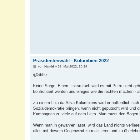
a
g
Präsidentenwahl - Kolumbien 2022
B
von
Hamid
»
28. Mai 2022, 10:29
e
i
@Stifler
t
r
a
Keine Sorge. Einen Linksrutsch wird es mit Petro nicht gebe
g
konfrontiert werden und einiges wie die rechten machen - al
Zu einem Lula da Silva Kolumbiens wird er hoffentlich sic
Sozialdemokratie bringen, wenn nicht geputscht wird und d
Kampagnen zu viele auf dem Leim. Man muss den Bogen 
Wenn man in gewähren lässt, wird das Land nichts verlieren,
alles mit diesem Gegenwind zu realisieren und zu überlebe