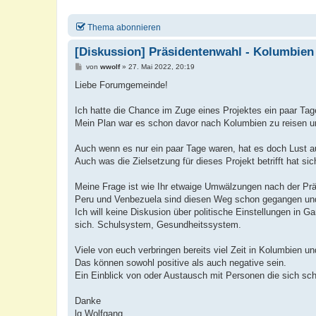
Thema abonnieren
[Diskussion] Präsidentenwahl - Kolumbien
B
von
wwolf
»
27. Mai 2022, 20:19
e
i
Liebe Forumgemeinde!
t
r
a
Ich hatte die Chance im Zuge eines Projektes ein paar Tag
g
Mein Plan war es schon davor nach Kolumbien zu reisen u
Auch wenn es nur ein paar Tage waren, hat es doch Lust 
Auch was die Zielsetzung für dieses Projekt betrifft hat sic
Meine Frage ist wie Ihr etwaige Umwälzungen nach der Präs
Peru und Venbezuela sind diesen Weg schon gegangen und 
Ich will keine Diskusion über politische Einstellungen in 
sich. Schulsystem, Gesundheitssystem.
Viele von euch verbringen bereits viel Zeit in Kolumbien u
Das können sowohl positive als auch negative sein.
Ein Einblick von oder Austausch mit Personen die sich sc
Danke
lg Wolfgang