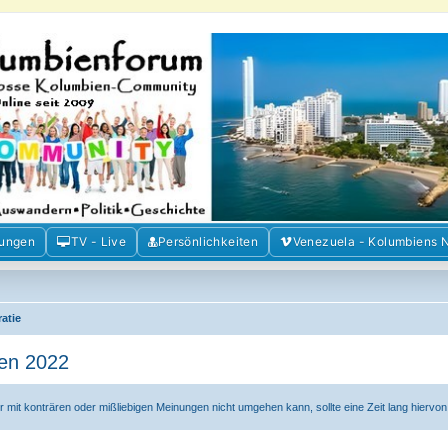
m der Freunde Kolumbiens
ien und Venezuela. Austausch, Erfahrungen und Gemeinschaft im Kolumbienforum
mungen
TV - Live
Persönlichkeiten
Venezuela - Kolumbiens 
ratie
ien 2022
er mit konträren oder mißliebigen Meinungen nicht umgehen kann, sollte eine Zeit lang hiervo