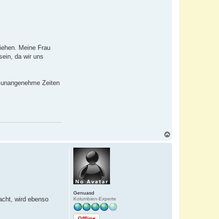
ziehen. Meine Frau
sein, da wir uns
ch unangenehme Zeiten
N
a
c
h
o
b
e
n
Genuasd
acht, wird ebenso
Kolumbien-Experte
Offline