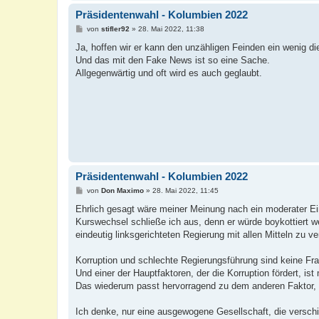
Präsidentenwahl - Kolumbien 2022
B
von
stifler92
»
28. Mai 2022, 11:38
e
i
Ja, hoffen wir er kann den unzähligen Feinden ein wenig di
t
Und das mit den Fake News ist so eine Sache.
r
a
Allgegenwärtig und oft wird es auch geglaubt.
g
Präsidentenwahl - Kolumbien 2022
B
von
Don Maximo
»
28. Mai 2022, 11:45
e
i
Ehrlich gesagt wäre meiner Meinung nach ein moderater Ein
t
Kurswechsel schließe ich aus, denn er würde boykottiert we
r
a
eindeutig linksgerichteten Regierung mit allen Mitteln zu ve
g
Korruption und schlechte Regierungsführung sind keine Fra
Und einer der Hauptfaktoren, der die Korruption fördert, 
Das wiederum passt hervorragend zu dem anderen Faktor, de
Ich denke, nur eine ausgewogene Gesellschaft, die versch