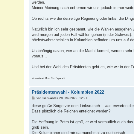
werden.
Meiner Meinung nach entfernen wir uns jedoch immer weiter
Ob rechts wie die derzeitige Regierung oder links, die Di
Natürlich bin ich sehr gespannt, wie die Wahlen ausgehen
wird morgen auf jeden Fall wählen gehen (in der Schweiz). I
höchstwahrscheinlich in Kolumbien befinden um uns auf d
Unabhängig davon, wer an die Macht kommt, werden sehr ha
voraus...
Und bei der Wahl des Präsidenten geht es, wie wir in der F
Virtus Junxit Mors Non Separabit
Präsidentenwahl - Kolumbien 2022
B
von
Genuasd
»
28. Mai 2022, 12:21
e
i
diese große Sorge vor dem Linksrutsch... was erwarten di
t
Dass plötzlich die Reichen enteignet werden?
r
a
g
Die Hoffnung in Petro ist groß, er wird vermutlich auch 
groß sein.
Die Kolumbianer sind mir da manchmal zu euphorisch