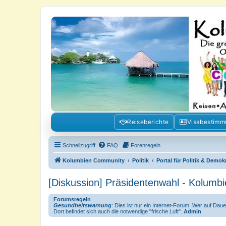
Kolumbienforum - Das grosse Foru
Reisen, Auswandern, Kultur, Politik, Geschichte und Visum in Kolumb
Reiseberichte
Visabestim
Schnellzugriff
FAQ
Forenregeln
Kolumbien Community
Politik
Portal für Politik & Demok
[Diskussion] Präsidentenwahl - Kolumb
Forumsregeln
Gesundheitswarnung
: Dies ist nur ein Internet-Forum. Wer auf Dau
Dort befindet sich auch die notwendige "frische Luft".
Admin