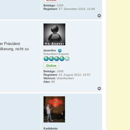
Beiträge:
1200
Registriert:
27. Dezember 2015, 12:46
N
a
c
h
o
b
e
er Präsident.
n
lkerung, nicht zu
desertfox
Kolumbien-Experte
Online
Beiträge:
1608
Registriert:
24. August 2012, 19:57
Wohnort:
Unterfranken
Alter:
68
N
a
c
h
o
b
e
n
Karibikotto