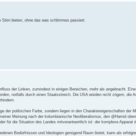
e Stirn bieten, ohne das was schlimmes passiert.
fluss der Linken, zumindest in einigen Bereichen, mehr als angebracht. Eine
rden, notfalls durch einen Staatsstreich. Die USA würden nicht zögern, die Au
rhindern.
ge der politischen Farbe, sondern liegen in den Charaktereigenschaften der
ist meiner Meinung nach der kolumbianische Neoliberalismus, den @Hamid oben
r für die Situation des Landes mitverantwortlich ist: der komplexe Apparat d
iedenen Bedürfnissen und Ideologien genügend Raum bietet, kann als erfolgre