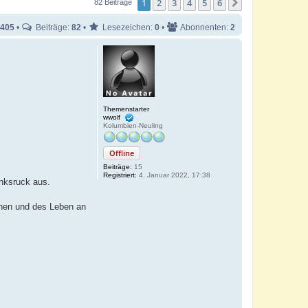
1
2
3
4
5
6
Nächste
82 Beiträge
405
•
Beiträge:
82
•
Lesezeichen:
0
•
Abonnenten:
2
Themenstarter
wwolf
Kolumbien-Neuling
Offline
Beiträge:
15
Registriert:
4. Januar 2022, 17:38
inksruck aus.
ionen und des Leben an