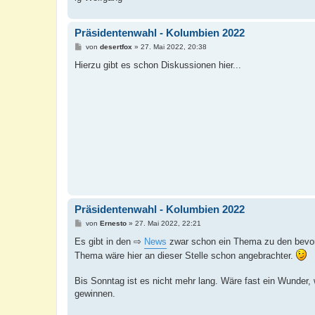
Präsidentenwahl - Kolumbien 2022
B
von
desertfox
»
27. Mai 2022, 20:38
e
i
Hierzu gibt es schon Diskussionen hier...
t
r
a
g
Präsidentenwahl - Kolumbien 2022
B
von
Ernesto
»
27. Mai 2022, 22:21
e
i
Es gibt in den ⇨
News
zwar schon ein Thema zu den bevors
t
Thema wäre hier an dieser Stelle schon angebrachter.
r
a
g
Bis Sonntag ist es nicht mehr lang. Wäre fast ein Wunder,
gewinnen.