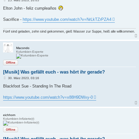
25. März 2023, 20:05
e
i
Elton John - feliz cumpleaños
t
r
a
Sacrifice -
https://www.youtube.com/watch?v=NrLkTZrPZA4
g
Fünf sind geladen, zehn sind gekommen, gieß Wasser zur Suppe, heiß alle willkommen.
Macondo
Kolumbien-Experte
Offline
[Musik] Was gefällt euch - was hört ihr gerade?
B
30. März 2023, 03:16
e
i
Blackfoot Sue - Standing In The Road
t
r
a
https://www.youtube.com/watch?v=x88H9DWxy-0
g
eichhorn
Kolumbien-Infizierte(r)
Offline
[Musik] Was gefällt euch - was hört ihr gerade?