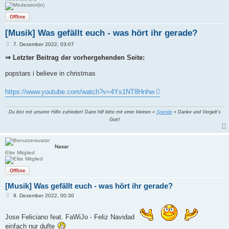
Offline
[Musik] Was gefällt euch - was hört ihr gerade?
B
7. Dezember 2022, 03:07
e
i
⇒ Letzter Beitrag der vorhergehenden Seite:
t
r
popstars i believe in christmas
a
g
https://www.youtube.com/watch?v=4Ys1NT8Hnhw
Du bist mit unserer Hilfe zufrieden! Dann hilf bitte mit einer kleinen »
Spende
« Danke und Vergelt's
Gott!
Nasar
Elite Mitglied
Offline
[Musik] Was gefällt euch - was hört ihr gerade?
B
9. Dezember 2022, 00:30
e
i
t
Jose Feliciano feat. FaWiJo - Feliz Navidad
r
einfach nur dufte
a