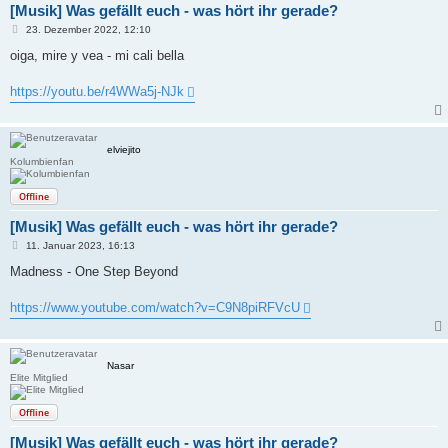
[Musik] Was gefällt euch - was hört ihr gerade?
B
23. Dezember 2022, 12:10
e
i
oiga, mire y vea - mi cali bella
t
r
a
https://youtu.be/r4WWa5j-NJk
g
elviejito
Kolumbienfan
Offline
[Musik] Was gefällt euch - was hört ihr gerade?
B
11. Januar 2023, 16:13
e
i
Madness - One Step Beyond
t
r
a
https://www.youtube.com/watch?v=C9N8piRFVcU
g
Nasar
Elite Mitglied
Offline
[Musik] Was gefällt euch - was hört ihr gerade?