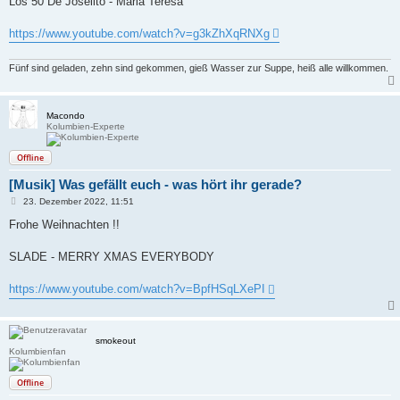
Los 50 De Joselito - Maria Teresa
t
r
a
https://www.youtube.com/watch?v=g3kZhXqRNXg
g
Fünf sind geladen, zehn sind gekommen, gieß Wasser zur Suppe, heiß alle willkommen.
Macondo
Kolumbien-Experte
Offline
[Musik] Was gefällt euch - was hört ihr gerade?
B
23. Dezember 2022, 11:51
e
i
Frohe Weihnachten !!
t
r
a
SLADE - MERRY XMAS EVERYBODY
g
https://www.youtube.com/watch?v=BpfHSqLXePI
smokeout
Kolumbienfan
Offline