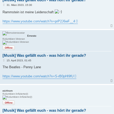
B
31. März 2023, 15:30
e
i
Rammstein ist meine Leidenschaft
t
r
a
https://www.youtube.com/watch?v=prP2J6wF__4
g
Ernesto
Kolumbien-Veteran
Offline
[Musik] Was gefällt euch - was hört ihr gerade?
B
15. April 2023, 01:45
e
i
The Beatles - Penny Lane
t
r
a
https://www.youtube.com/watch?v=S-rB0pHI9fU
g
eichhorn
Kolumbien-Infizierte(r)
Offline
[Musik] Was gefällt euch - was hört ihr gerade?