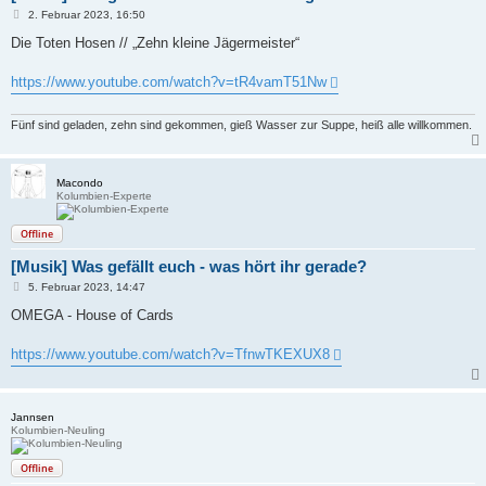
B
2. Februar 2023, 16:50
e
i
Die Toten Hosen // „Zehn kleine Jägermeister“
t
r
a
https://www.youtube.com/watch?v=tR4vamT51Nw
g
Fünf sind geladen, zehn sind gekommen, gieß Wasser zur Suppe, heiß alle willkommen.
Macondo
Kolumbien-Experte
Offline
[Musik] Was gefällt euch - was hört ihr gerade?
B
5. Februar 2023, 14:47
e
i
OMEGA - House of Cards
t
r
a
https://www.youtube.com/watch?v=TfnwTKEXUX8
g
Jannsen
Kolumbien-Neuling
Offline