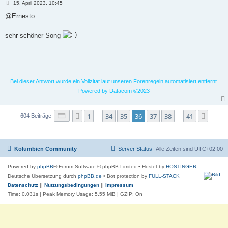
B
15. April 2023, 10:45
e
i
@Ernesto
t
r
a
sehr schöner Song
g
Bei dieser Antwort wurde ein Vollzitat laut unseren Forenregeln automatisiert entfernt.
Powered by Datacom ©2023
Seite
36
von
41
1
34
35
36
37
38
41
Vorherige
Nächs
604 Beiträge
…
…
Kolumbien Community
Server Status
Alle Zeiten sind
UTC+02:00
Powered by
phpBB
® Forum Software © phpBB Limited
• Hostet by
HOSTINGER
Deutsche Übersetzung durch
phpBB.de
• Bot protection by
FULL-STACK
Datenschutz
||
Nutzungsbedingungen
||
Impressum
Time: 0.031s
| Peak Memory Usage: 5.55 MiB | GZIP: On