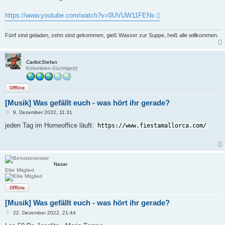
g
https://www.youtube.com/watch?v=0UVUW11FENs
Fünf sind geladen, zehn sind gekommen, gieß Wasser zur Suppe, heiß alle willkommen.
CaribicStefan
Kolumbien-Süchtige(r)
Offline
[Musik] Was gefällt euch - was hört ihr gerade?
B
9. Dezember 2022, 11:31
e
i
jeden Tag im Homeoffice läuft:
https://www.fiestamallorca.com/
t
r
a
g
Nasar
Elite Mitglied
Offline
[Musik] Was gefällt euch - was hört ihr gerade?
B
22. Dezember 2022, 21:44
e
i