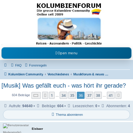
Kolumbienforum - Das
grosse Forum der
Freunde Kolumbiens
Reisen, Auswandern, Kultur, Politik, Geschichte und Visum in Kolumbien und Venezuela.
Austausch, Erfahrungen und Gemeinschaft im Kolumbienforum
Open menu
FAQ
Forenregeln
Kolumbien Community
Verschiedenes
Musikforum & neues aus dem Showgeschäft
[Musik] Was gefällt euch - was hört ihr gerade?
Seite
36
von
41
1
34
35
36
37
38
41
Vorherige
Nächs
604 Beiträge
…
…
Aufrufe:
94640
•
Beiträge:
604
•
Lesezeichen:
0
•
Abonnenten:
4
Thema abonnieren
Eisbaer
Moderator(in)