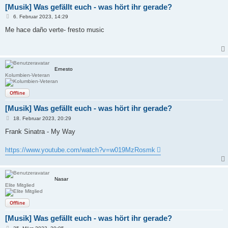
[Musik] Was gefällt euch - was hört ihr gerade?
B
6. Februar 2023, 14:29
e
i
Me hace daño verte- fresto music
t
r
a
g
Ernesto
Kolumbien-Veteran
Offline
[Musik] Was gefällt euch - was hört ihr gerade?
B
18. Februar 2023, 20:29
e
i
Frank Sinatra - My Way
t
r
a
https://www.youtube.com/watch?v=w019MzRosmk
g
Nasar
Elite Mitglied
Offline
[Musik] Was gefällt euch - was hört ihr gerade?
B