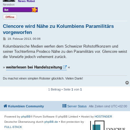
News Robot
Newsbot
Offline
Clencore wird Nähe zu Kolumbiens Paramilitärs
vorgeworfen
B
19. Februar 2013, 00:06
e
i
Kolumbianische Medien werfen dem Schweizer Rohstoffkonzern und
t
seiner Tochterfirma Prodeco Nähe zu den Paramilitärs vor. Glencore weist
r
a
die Vorwürfe jedoch vehement zurück.
g
»
weiterlesen bei Handelszeitung
«
Du machst einen simplen Roboter glücklich. Vielen Dank!
1 Beitrag • Seite
1
von
1
Kolumbien Community
Server Status
Alle Zeiten sind
UTC+02:00
Powered by
phpBB
® Forum Software © phpBB Limited
• Hostet by
HOSTINGER
Deutsche Übersetzung durch
phpBB.de
• Bot protection by
FULL-STACK