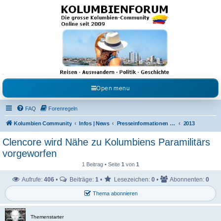
Kolumbienforum - Das
grosse Forum der
Freunde Kolumbiens
Reisen, Auswandern, Kultur, Politik, Geschichte und Visum in Kolumbien und Venezuela.
Austausch, Erfahrungen und Gemeinschaft im Kolumbienforum
Open menu
FAQ
Forenregeln
Kolumbien Community
Infos | News
Presseinformationen & Neuigkeiten
2013
Clencore wird Nähe zu Kolumbiens Paramilitärs
vorgeworfen
1 Beitrag • Seite
1
von
1
Aufrufe:
406
•
Beiträge:
1
•
Lesezeichen:
0
•
Abonnenten:
0
Thema abonnieren
Themenstarter