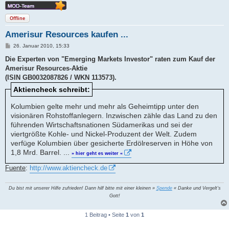
Offline
Amerisur Resources kaufen ...
B
26. Januar 2010, 15:33
e
i
Die Experten von "Emerging Markets Investor" raten zum Kauf der
t
Amerisur Resources-Aktie
r
a
(ISIN GB0032087826 / WKN 113573).
g
Aktiencheck schreibt:
Kolumbien gelte mehr und mehr als Geheimtipp unter den
visionären Rohstoffanlegern. Inzwischen zähle das Land zu den
führenden Wirtschaftsnationen Südamerikas und sei der
viertgrößte Kohle- und Nickel-Produzent der Welt. Zudem
verfüge Kolumbien über gesicherte Erdölreserven in Höhe von
1,8 Mrd. Barrel. ...
» hier geht es weiter «
Fuente
:
http://www.aktiencheck.de
Du bist mit unserer Hilfe zufrieden! Dann hilf bitte mit einer kleinen »
Spende
« Danke und Vergelt's
Gott!
1 Beitrag • Seite
1
von
1