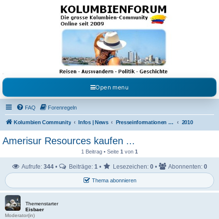
Kolumbienforum - Das
grosse Forum der
Freunde Kolumbiens
Reisen, Auswandern, Kultur, Politik, Geschichte und Visum in Kolumbien und Venezuela.
Austausch, Erfahrungen und Gemeinschaft im Kolumbienforum
Open menu
FAQ
Forenregeln
Kolumbien Community
Infos | News
Presseinformationen & Neuigkeiten
2010
Amerisur Resources kaufen ...
1 Beitrag • Seite
1
von
1
Aufrufe:
344
•
Beiträge:
1
•
Lesezeichen:
0
•
Abonnenten:
0
Thema abonnieren
Themenstarter
Eisbaer
Moderator(in)