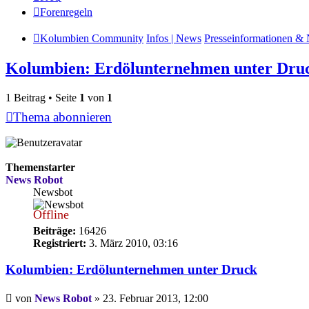
Forenregeln
Kolumbien Community
Infos | News
Presseinformationen & 
Kolumbien: Erdölunternehmen unter Dru
1 Beitrag • Seite
1
von
1
Thema abonnieren
Themenstarter
News Robot
Newsbot
Offline
Beiträge:
16426
Registriert:
3. März 2010, 03:16
Kolumbien: Erdölunternehmen unter Druck
Beitrag
von
News Robot
»
23. Februar 2013, 12:00