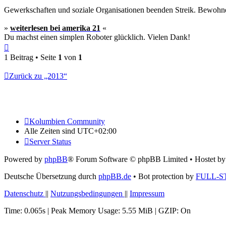
Gewerkschaften und soziale Organisationen beenden Streik. Bewohner 
»
weiterlesen bei amerika 21
«
Du machst einen simplen Roboter glücklich. Vielen Dank!
Nach
oben
1 Beitrag • Seite
1
von
1
Zurück zu „2013“
Kolumbien Community
Alle Zeiten sind
UTC+02:00
Server Status
Powered by
phpBB
® Forum Software © phpBB Limited
• Hostet b
Deutsche Übersetzung durch
phpBB.de
• Bot protection by
FULL-S
Datenschutz
||
Nutzungsbedingungen
||
Impressum
Time: 0.065s
| Peak Memory Usage: 5.55 MiB | GZIP: On