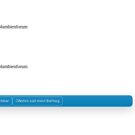
Kolumbienforum
Kolumbienforum
chbar
Wohin soll mein Beitrag