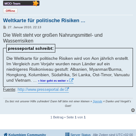
Offline
Weltkarte für politische Risiken ...
B
27. Januar 2010, 22:13
e
Die Welt steht vor großen Nahrungsmittel- und
i
t
Wasserrisiken
r
a
presseportal schreibt:
g
Die Weltkarte für politische Risiken wird von Aon jährlich erstellt.
Im Vergleich zum Vorjahr wurden neun Länder auf ein
niedrigeres Risikoniveau gestuft: Albanien, Myanmar/Burma,
Hongkong, Kolumbien, Südafrika, Sri Lanka, Ost-Timor, Vanuatu
und Vietnam. ...
» hier geht es weiter «
Fuente
:
http://www.presseportal.de
Du bist mit unserer Hilfe zufrieden! Dann hilf bitte mit einer kleinen »
Spende
« Danke und Vergelt's
Gott!
1 Beitrag • Seite
1
von
1
Kolumbien Community
Server Status
Alle Zeiten sind
UTC+02:00