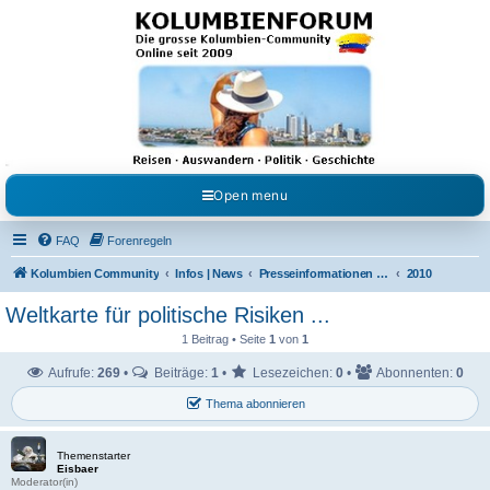
Kolumbienforum - Das
grosse Forum der
Freunde Kolumbiens
Reisen, Auswandern, Kultur, Politik, Geschichte und Visum in Kolumbien und Venezuela.
Austausch, Erfahrungen und Gemeinschaft im Kolumbienforum
Open menu
FAQ
Forenregeln
Kolumbien Community
Infos | News
Presseinformationen & Neuigkeiten
2010
Weltkarte für politische Risiken ...
1 Beitrag • Seite
1
von
1
Aufrufe:
269
•
Beiträge:
1
•
Lesezeichen:
0
•
Abonnenten:
0
Thema abonnieren
Themenstarter
Eisbaer
Moderator(in)