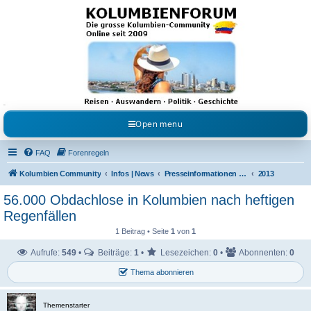
Kolumbienforum - Das
grosse Forum der
Freunde Kolumbiens
Reisen, Auswandern, Kultur, Politik, Geschichte und Visum in Kolumbien und Venezuela.
Austausch, Erfahrungen und Gemeinschaft im Kolumbienforum
Open menu
FAQ
Forenregeln
Kolumbien Community
Infos | News
Presseinformationen & Neuigkeiten
2013
56.000 Obdachlose in Kolumbien nach heftigen
Regenfällen
1 Beitrag • Seite
1
von
1
Aufrufe:
549
•
Beiträge:
1
•
Lesezeichen:
0
•
Abonnenten:
0
Thema abonnieren
Themenstarter