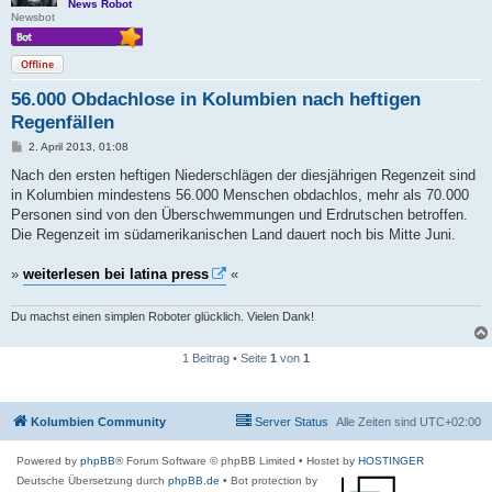
News Robot
Newsbot
Offline
56.000 Obdachlose in Kolumbien nach heftigen
Regenfällen
B
2. April 2013, 01:08
e
i
Nach den ersten heftigen Niederschlägen der diesjährigen Regenzeit sind
t
in Kolumbien mindestens 56.000 Menschen obdachlos, mehr als 70.000
r
a
Personen sind von den Überschwemmungen und Erdrutschen betroffen.
g
Die Regenzeit im südamerikanischen Land dauert noch bis Mitte Juni.
»
weiterlesen bei latina press
«
Du machst einen simplen Roboter glücklich. Vielen Dank!
1 Beitrag • Seite
1
von
1
Kolumbien Community
Server Status
Alle Zeiten sind
UTC+02:00
Powered by
phpBB
® Forum Software © phpBB Limited
• Hostet by
HOSTINGER
Deutsche Übersetzung durch
phpBB.de
• Bot protection by