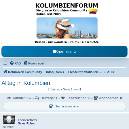
Kolumbienforum - Das
grosse Forum der
Freunde Kolumbiens
Reisen, Auswandern, Kultur, Politik, Geschichte und Visum in Kolumbien und Venezuela.
Austausch, Erfahrungen und Gemeinschaft im Kolumbienforum
Open menu
FAQ
Forenregeln
Kolumbien Community
Infos | News
Presseinformationen & Neuigkeiten
2013
Alltag in Kolumbien
1 Beitrag • Seite
1
von
1
Aufrufe:
687
•
Beiträge:
1
•
Lesezeichen:
0
•
Abonnenten:
0
Thema abonnieren
Themenstarter
News Robot
Newsbot