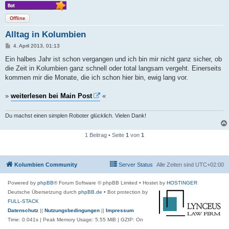
Offline
Alltag in Kolumbien
B
4. April 2013, 01:13
e
i
Ein halbes Jahr ist schon vergangen und ich bin mir nicht ganz sicher, ob
t
die Zeit in Kolumbien ganz schnell oder total langsam vergeht. Einerseits
r
a
kommen mir die Monate, die ich schon hier bin, ewig lang vor.
g
»
weiterlesen bei Main Post
«
Du machst einen simplen Roboter glücklich. Vielen Dank!
1 Beitrag • Seite
1
von
1
Kolumbien Community
Server Status
Alle Zeiten sind
UTC+02:00
Powered by
phpBB
® Forum Software © phpBB Limited
• Hostet by
HOSTINGER
Deutsche Übersetzung durch
phpBB.de
• Bot protection by
FULL-STACK
Datenschutz
||
Nutzungsbedingungen
||
Impressum
Time: 0.041s
| Peak Memory Usage: 5.55 MiB | GZIP: On