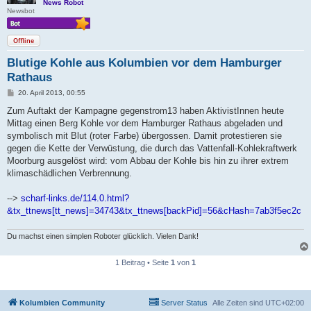
News Robot
Newsbot
Offline
Blutige Kohle aus Kolumbien vor dem Hamburger
Rathaus
B
20. April 2013, 00:55
e
i
Zum Auftakt der Kampagne gegenstrom13 haben AktivistInnen heute
t
Mittag einen Berg Kohle vor dem Hamburger Rathaus abgeladen und
r
a
symbolisch mit Blut (roter Farbe) übergossen. Damit protestieren sie
g
gegen die Kette der Verwüstung, die durch das Vattenfall-Kohlekraftwerk
Moorburg ausgelöst wird: vom Abbau der Kohle bis hin zu ihrer extrem
klimaschädlichen Verbrennung.
-->
scharf-links.de/114.0.html?
&tx_ttnews[tt_news]=34743&tx_ttnews[backPid]=56&cHash=7ab3f5ec2c
Du machst einen simplen Roboter glücklich. Vielen Dank!
1 Beitrag • Seite
1
von
1
Kolumbien Community
Server Status
Alle Zeiten sind
UTC+02:00