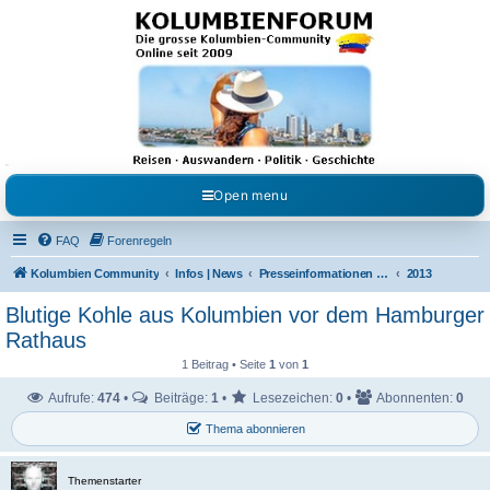
Kolumbienforum - Das
grosse Forum der
Freunde Kolumbiens
Reisen, Auswandern, Kultur, Politik, Geschichte und Visum in Kolumbien und Venezuela.
Austausch, Erfahrungen und Gemeinschaft im Kolumbienforum
Open menu
FAQ
Forenregeln
Kolumbien Community
Infos | News
Presseinformationen & Neuigkeiten
2013
Blutige Kohle aus Kolumbien vor dem Hamburger
Rathaus
1 Beitrag • Seite
1
von
1
Aufrufe:
474
•
Beiträge:
1
•
Lesezeichen:
0
•
Abonnenten:
0
Thema abonnieren
Themenstarter