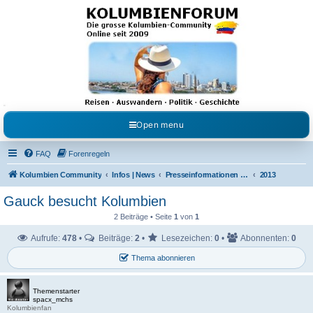
Kolumbienforum - Das
grosse Forum der
Freunde Kolumbiens
Reisen, Auswandern, Kultur, Politik, Geschichte und Visum in Kolumbien und Venezuela.
Austausch, Erfahrungen und Gemeinschaft im Kolumbienforum
Open menu
FAQ
Forenregeln
Kolumbien Community
Infos | News
Presseinformationen & Neuigkeiten
2013
Gauck besucht Kolumbien
2 Beiträge • Seite
1
von
1
Aufrufe:
478
•
Beiträge:
2
•
Lesezeichen:
0
•
Abonnenten:
0
Thema abonnieren
Themenstarter
spacx_mchs
Kolumbienfan