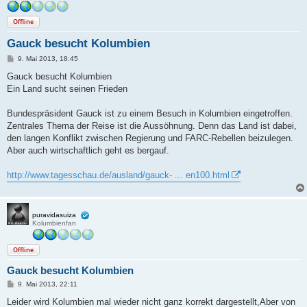
Offline
Gauck besucht Kolumbien
B
9. Mai 2013, 18:45
e
i
Gauck besucht Kolumbien
t
Ein Land sucht seinen Frieden
r
a
g
Bundespräsident Gauck ist zu einem Besuch in Kolumbien eingetroffen.
Zentrales Thema der Reise ist die Aussöhnung. Denn das Land ist dabei,
den langen Konflikt zwischen Regierung und FARC-Rebellen beizulegen.
Aber auch wirtschaftlich geht es bergauf.
http://www.tagesschau.de/ausland/gauck- ... en100.html
puravidasuiza
Kolumbienfan
Offline
Gauck besucht Kolumbien
B
9. Mai 2013, 22:11
e
i
Leider wird Kolumbien mal wieder nicht ganz korrekt dargestellt,Aber von