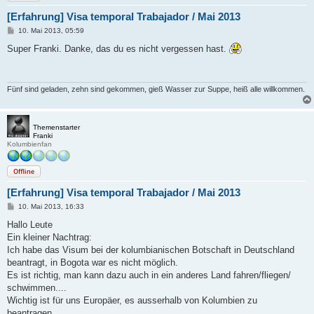
[Erfahrung] Visa temporal Trabajador / Mai 2013
B
10. Mai 2013, 05:59
e
i
Super Franki. Danke, das du es nicht vergessen hast.
t
r
a
g
Fünf sind geladen, zehn sind gekommen, gieß Wasser zur Suppe, heiß alle willkommen.
Themenstarter
Franki
Kolumbienfan
Offline
[Erfahrung] Visa temporal Trabajador / Mai 2013
B
10. Mai 2013, 16:33
e
i
Hallo Leute
t
Ein kleiner Nachtrag:
r
a
Ich habe das Visum bei der kolumbianischen Botschaft in Deutschland
g
beantragt, in Bogota war es nicht möglich.
Es ist richtig, man kann dazu auch in ein anderes Land fahren/fliegen/
schwimmen....
Wichtig ist für uns Europäer, es ausserhalb von Kolumbien zu
beantragen.