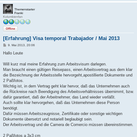
Themenstarter
Franki
Kolumbienfan
Offline
[Erfahrung] Visa temporal Trabajador / Mai 2013
B
9. Mai 2013, 20:06
e
i
Hallo Leute
t
r
a
Will kurz mal meine Erfahrung zum Arbeitsvisum darlegen.
g
Man braucht einen gültigen Reisepass, einen Arbeitsvertrag aus dem klar
die Bezeichnung der Arbeitsstelle hervorgeht,apostillierte Dokumente und
2 Paßfotos.
Wichtig ist, in dem Vertrag geht klar hervor, daß das Unternehmen auch
die Rückreise nach Beendigung des Arbeitsverhältnisses übernimmt, bzw.
dafür garantiert, daß der Arbeitnehmer, das Land wieder verläßt.
Auch sollte klar hervorgehen, daß das Unternehmen diese Person
benötigt.
Dafür müssen Arbeitszeugnisse, Zertifikate oder sonstige wichtigen
Dokumente übersetzt und notariell beglaubigt sein.
Der Arbeitsvertrag und die Camera de Comercio müssen übereinstimmen.
2 Paßfotos a 3x3 cm