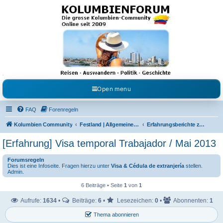
Kolumbienforum - Das
grosse Forum der
Freunde Kolumbiens
Reisen, Auswandern, Kultur, Politik, Geschichte und Visum in Kolumbien und Venezuela.
Austausch, Erfahrungen und Gemeinschaft im Kolumbienforum
Open menu
FAQ
Forenregeln
Kolumbien Community
Festland | Allgemeine Fragen
Erfahrungsberichte zu Visen & Cédula
[Erfahrung] Visa temporal Trabajador / Mai 2013
Forumsregeln
Dies ist eine Infoseite. Fragen hierzu unter
Visa & Cédula de extranjería
stellen.
Admin.
6 Beiträge • Seite
1
von
1
Aufrufe:
1634
•
Beiträge:
6
•
Lesezeichen:
0
•
Abonnenten:
1
Thema abonnieren