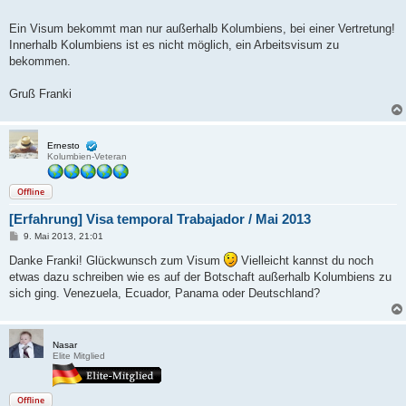
Ein Visum bekommt man nur außerhalb Kolumbiens, bei einer Vertretung!
Innerhalb Kolumbiens ist es nicht möglich, ein Arbeitsvisum zu
bekommen.
Gruß Franki
Ernesto
Kolumbien-Veteran
Offline
[Erfahrung] Visa temporal Trabajador / Mai 2013
B
9. Mai 2013, 21:01
e
i
Danke Franki! Glückwunsch zum Visum
Vielleicht kannst du noch
t
etwas dazu schreiben wie es auf der Botschaft außerhalb Kolumbiens zu
r
a
sich ging. Venezuela, Ecuador, Panama oder Deutschland?
g
Nasar
Elite Mitglied
Offline