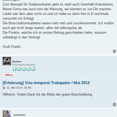
Zum Beispiel für Südamerikaner geht es wohl auch innerhalb Kolumbiens.
Meine Firma war auch erst der Meinung, wir könnten es vor Ort machen.
Leider war dem aber nicht so und ich habe es dann hier in D nochmals
versucht( mit Erfolg).
Die Botschaftsmitarbeiter waren sehr nett und zuvorkommend. Ich mußte
auch gar nicht lange warten, alles lief reibungslos ab.
Die Punkte, welche ich im ersten Beitrag geschrieben hatte, müssen
unbedingt in den Vertrag!
Gruß Franki
Berliner
Kolumbien-Neuling
Offline
[Erfahrung] Visa temporal Trabajador / Mai 2013
B
11. Mai 2013, 02:08
e
i
Hilfreich. Vielen Dank für die Mühe der guten Beschreibung.
t
r
a
g
schweizer