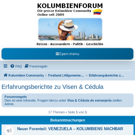
Kolumbienforum - Das
grosse Forum der
Freunde Kolumbiens
Reisen, Auswandern, Kultur, Politik, Geschichte und Visum in Kolumbien und Venezuela.
Austausch, Erfahrungen und Gemeinschaft im Kolumbienforum
Open menu
FAQ
Forenregeln
Kolumbien Community
Festland | Allgemeine Fragen
Erfahrungsberichte zu Visen & Cédula
Erfahrungsberichte zu Visen & Cédula
Forumsregeln
Dies ist eine Infoseite. Fragen hierzu unter
Visa & Cédula de extranjería
stellen.
Admin.
17 Themen • Seite
1
von
1
Bekanntmachungen
Neuer Forenteil: VENEZUELA – KOLUMBIENS NACHBAR