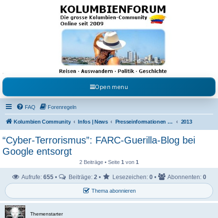
Kolumbienforum - Das
grosse Forum der
Freunde Kolumbiens
Reisen, Auswandern, Kultur, Politik, Geschichte und Visum in Kolumbien und Venezuela.
Austausch, Erfahrungen und Gemeinschaft im Kolumbienforum
Open menu
FAQ
Forenregeln
Kolumbien Community
Infos | News
Presseinformationen & Neuigkeiten
2013
“Cyber-Terrorismus”: FARC-Guerilla-Blog bei
Google entsorgt
2 Beiträge • Seite
1
von
1
Aufrufe:
655
•
Beiträge:
2
•
Lesezeichen:
0
•
Abonnenten:
0
Thema abonnieren
Themenstarter