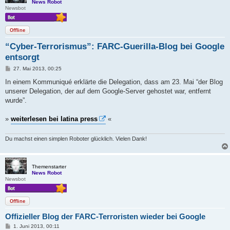
News Robot
Newsbot
Offline
“Cyber-Terrorismus”: FARC-Guerilla-Blog bei Google
entsorgt
B
27. Mai 2013, 00:25
e
i
In einem Kommuniqué erklärte die Delegation, dass am 23. Mai “der Blog
t
unserer Delegation, der auf dem Google-Server gehostet war, entfernt
r
a
wurde”.
g
»
weiterlesen bei latina press
«
Du machst einen simplen Roboter glücklich. Vielen Dank!
Themenstarter
News Robot
Newsbot
Offline
Offizieller Blog der FARC-Terroristen wieder bei Google
B
1. Juni 2013, 00:11