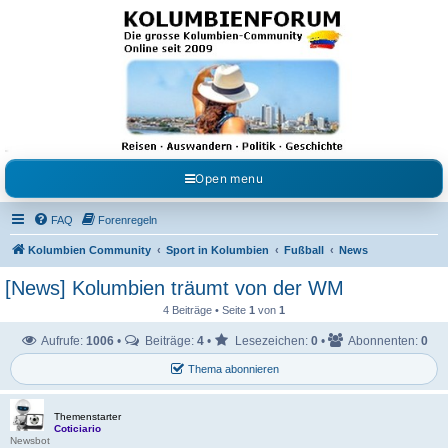
Kolumbienforum - Das
grosse Forum der
Freunde Kolumbiens
Reisen, Auswandern, Kultur, Politik, Geschichte und Visum in Kolumbien und Venezuela.
Austausch, Erfahrungen und Gemeinschaft im Kolumbienforum
Open menu
FAQ
Forenregeln
Kolumbien Community
Sport in Kolumbien
Fußball
News
[News] Kolumbien träumt von der WM
4 Beiträge • Seite
1
von
1
Aufrufe:
1006
•
Beiträge:
4
•
Lesezeichen:
0
•
Abonnenten:
0
Thema abonnieren
Themenstarter
Coticiario
Newsbot