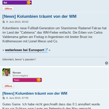
Offline
[News] Kolumbien träumt von der WM
B
8. Juni 2013, 00:02
e
i
Kolumbiens neue Fußball-Generation um Starstürmer Radamel Falcao hat
t
im Land der "Cafeteros" das WM-Fieber entfacht. Die Erben von Carlos
r
a
Valderrama gehen am Freitag in Argentinien mit breiter Brust ins
g
Kräftemessen mit Lionel Messi und Co.
»
weiterlesen bei Eurosport
«
Informiert, bevor´s passiert !
Renato
Ehrenmitglied
Offline
[News] Kolumbien träumt von der WM
B
8. Juni 2013, 07:55
e
i
Gutes Game. Ich habe nicht geschnallt dass das 0:1 annulliert wurde.
t
Kurz vor Schluss paar Leute am Nebentisch den Max gemacht.