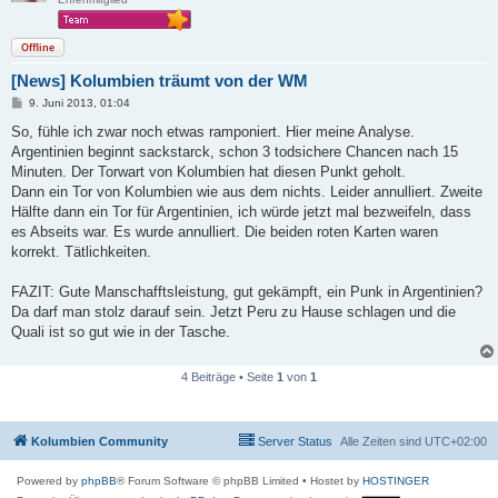
Offline
[News] Kolumbien träumt von der WM
B
9. Juni 2013, 01:04
e
i
So, fühle ich zwar noch etwas ramponiert. Hier meine Analyse.
t
Argentinien beginnt sackstarck, schon 3 todsichere Chancen nach 15
r
a
Minuten. Der Torwart von Kolumbien hat diesen Punkt geholt.
g
Dann ein Tor von Kolumbien wie aus dem nichts. Leider annulliert. Zweite
Hälfte dann ein Tor für Argentinien, ich würde jetzt mal bezweifeln, dass
es Abseits war. Es wurde annulliert. Die beiden roten Karten waren
korrekt. Tätlichkeiten.
FAZIT: Gute Manschafftsleistung, gut gekämpft, ein Punk in Argentinien?
Da darf man stolz darauf sein. Jetzt Peru zu Hause schlagen und die
Quali ist so gut wie in der Tasche.
4 Beiträge • Seite
1
von
1
Kolumbien Community
Server Status
Alle Zeiten sind
UTC+02:00
Powered by
phpBB
® Forum Software © phpBB Limited
• Hostet by
HOSTINGER