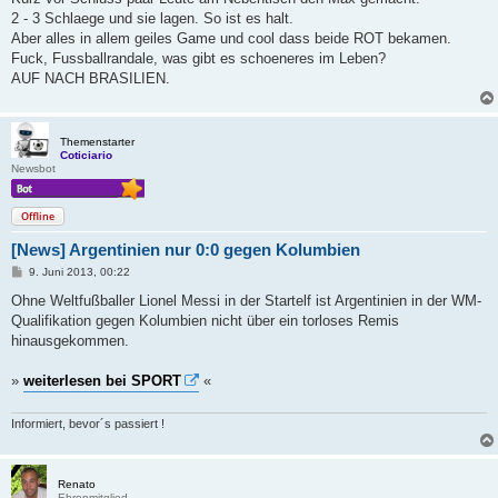
r
a
2 - 3 Schlaege und sie lagen. So ist es halt.
g
Aber alles in allem geiles Game und cool dass beide ROT bekamen.
Fuck, Fussballrandale, was gibt es schoeneres im Leben?
AUF NACH BRASILIEN.
Themenstarter
Coticiario
Newsbot
Offline
[News] Argentinien nur 0:0 gegen Kolumbien
B
9. Juni 2013, 00:22
e
i
Ohne Weltfußballer Lionel Messi in der Startelf ist Argentinien in der WM-
t
Qualifikation gegen Kolumbien nicht über ein torloses Remis
r
a
hinausgekommen.
g
»
weiterlesen bei SPORT
«
Informiert, bevor´s passiert !
Renato
Ehrenmitglied