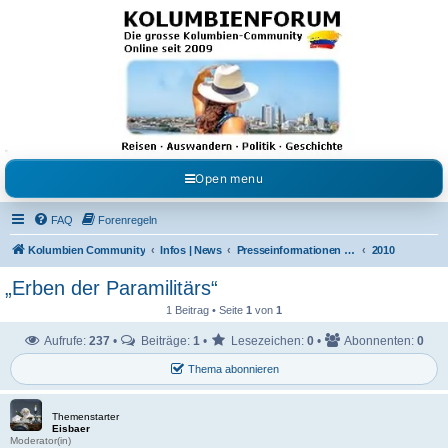
Kolumbienforum - Das
grosse Forum der
Freunde Kolumbiens
Reisen, Auswandern, Kultur, Politik, Geschichte und Visum in Kolumbien und Venezuela.
Austausch, Erfahrungen und Gemeinschaft im Kolumbienforum
Open menu
FAQ
Forenregeln
Kolumbien Community
Infos | News
Presseinformationen & Neuigkeiten
2010
„Erben der Paramilitärs“
1 Beitrag • Seite
1
von
1
Aufrufe:
237
•
Beiträge:
1
•
Lesezeichen:
0
•
Abonnenten:
0
Thema abonnieren
Themenstarter
Eisbaer
Moderator(in)