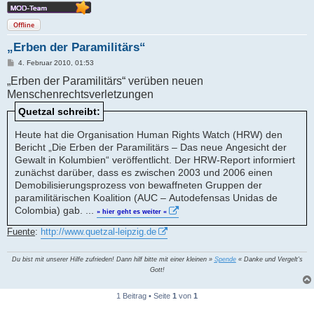
Offline
„Erben der Paramilitärs“
B
4. Februar 2010, 01:53
e
„Erben der Paramilitärs“ verüben neuen
i
t
Menschenrechtsverletzungen
r
a
Quetzal schreibt:
g
Heute hat die Organisation Human Rights Watch (HRW) den
Bericht „Die Erben der Paramilitärs – Das neue Angesicht der
Gewalt in Kolumbien“ veröffentlicht. Der HRW-Report informiert
zunächst darüber, dass es zwischen 2003 und 2006 einen
Demobilisierungsprozess von bewaffneten Gruppen der
paramilitärischen Koalition (AUC – Autodefensas Unidas de
Colombia) gab. ...
» hier geht es weiter «
Fuente
:
http://www.quetzal-leipzig.de
Du bist mit unserer Hilfe zufrieden! Dann hilf bitte mit einer kleinen »
Spende
« Danke und Vergelt's
Gott!
1 Beitrag • Seite
1
von
1