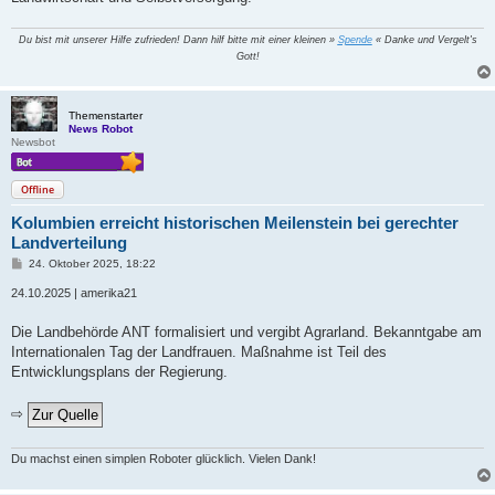
Du bist mit unserer Hilfe zufrieden! Dann hilf bitte mit einer kleinen »
Spende
« Danke und Vergelt's
Gott!
Themenstarter
News Robot
Newsbot
Offline
Kolumbien erreicht historischen Meilenstein bei gerechter
Landverteilung
B
24. Oktober 2025, 18:22
e
i
24.10.2025 | amerika21
t
r
a
Die Landbehörde ANT formalisiert und vergibt Agrarland. Bekanntgabe am
g
Internationalen Tag der Landfrauen. Maßnahme ist Teil des
Entwicklungsplans der Regierung.
⇨
Du machst einen simplen Roboter glücklich. Vielen Dank!