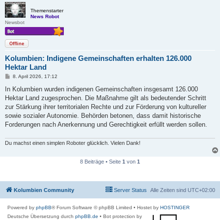
Themenstarter
News Robot
Newsbot
Offline
Kolumbien: Indigene Gemeinschaften erhalten 126.000
Hektar Land
B
8. April 2026, 17:12
e
i
In Kolumbien wurden indigenen Gemeinschaften insgesamt 126.000
t
Hektar Land zugesprochen. Die Maßnahme gilt als bedeutender Schritt
r
a
zur Stärkung ihrer territorialen Rechte und zur Förderung von kultureller
g
sowie sozialer Autonomie. Behörden betonen, dass damit historische
Forderungen nach Anerkennung und Gerechtigkeit erfüllt werden sollen.
Du machst einen simplen Roboter glücklich. Vielen Dank!
8 Beiträge • Seite
1
von
1
Kolumbien Community
Server Status
Alle Zeiten sind
UTC+02:00
Powered by
phpBB
® Forum Software © phpBB Limited
• Hostet by
HOSTINGER
Deutsche Übersetzung durch
phpBB.de
• Bot protection by