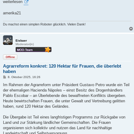
weiterlesen
amerika21
Du machst einen simplen Roboter glücklich. Vielen Dank!
Eisbaer
Moderator(in)
Offline
Agrarreform konkret: 120 Hektar für Frauen, die überlebt
haben
B
8. Oktober 2025, 16:26
e
i
Im Rahmen der Agrarreform unter Präsident Gustavo Petro wurde ein Teil
t
der ehemaligen Hacienda Nápoles – einst Besitz des Drogenhändlers
r
a
Pablo Escobar – an Überlebende des bewaffneten Konflikts übergeben.
g
Heute bewirtschaften Frauen, die unter Gewalt und Vertreibung gelitten
haben, rund 120 Hektar des Geländes.
Die Übergabe ist Teil eines langfristigen Programms zur Rückgabe von
Land und zur Stärkung ländlicher Gemeinschaften. Die Frauen
organisieren sich kollektiv und nutzen das Land für nachhaltige
Landwirtschaft und Selbstversorgung.