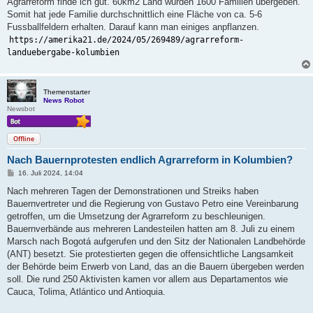
Agrarreform finde ich gut. 60km2 Land wurden 1600 Familien übergeben.
r
a
Somit hat jede Familie durchschnittlich eine Fläche von ca. 5-6
g
Fussballfeldern erhalten. Darauf kann man einiges anpflanzen.
https://amerika21.de/2024/05/269489/agrarreform-
landuebergabe-kolumbien
Themenstarter
News Robot
Newsbot
Offline
Nach Bauernprotesten endlich Agrarreform in Kolumbien?
B
16. Juli 2024, 14:04
e
i
Nach mehreren Tagen der Demonstrationen und Streiks haben
t
Bauernvertreter und die Regierung von Gustavo Petro eine Vereinbarung
r
a
getroffen, um die Umsetzung der Agrarreform zu beschleunigen.
g
Bauernverbände aus mehreren Landesteilen hatten am 8. Juli zu einem
Marsch nach Bogotá aufgerufen und den Sitz der Nationalen Landbehörde
(ANT) besetzt. Sie protestierten gegen die offensichtliche Langsamkeit
der Behörde beim Erwerb von Land, das an die Bauern übergeben werden
soll. Die rund 250 Aktivisten kamen vor allem aus Departamentos wie
Cauca, Tolima, Atlántico und Antioquia.