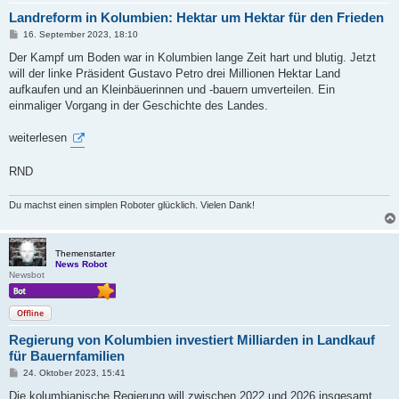
Landreform in Kolumbien: Hektar um Hektar für den Frieden
B
16. September 2023, 18:10
e
i
Der Kampf um Boden war in Kolumbien lange Zeit hart und blutig. Jetzt
t
will der linke Präsident Gustavo Petro drei Millionen Hektar Land
r
a
aufkaufen und an Kleinbäuerinnen und -bauern umverteilen. Ein
g
einmaliger Vorgang in der Geschichte des Landes.
weiterlesen
RND
Du machst einen simplen Roboter glücklich. Vielen Dank!
Themenstarter
News Robot
Newsbot
Offline
Regierung von Kolumbien investiert Milliarden in Landkauf
für Bauernfamilien
B
24. Oktober 2023, 15:41
e
i
Die kolumbianische Regierung will zwischen 2022 und 2026 insgesamt