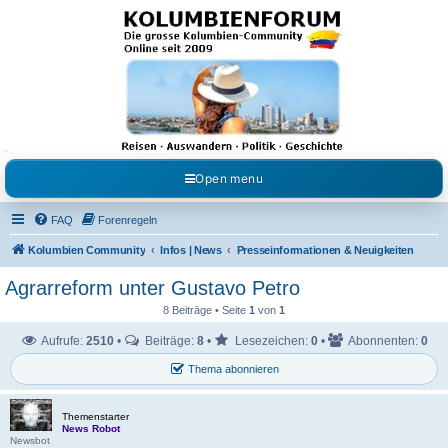
Kolumbienforum - Das
grosse Forum der
Freunde Kolumbiens
Reisen, Auswandern, Kultur, Politik, Geschichte und Visum in Kolumbien und Venezuela.
Austausch, Erfahrungen und Gemeinschaft im Kolumbienforum
Open menu
FAQ
Forenregeln
Kolumbien Community
Infos | News
Presseinformationen & Neuigkeiten
Agrarreform unter Gustavo Petro
8 Beiträge • Seite
1
von
1
Aufrufe:
2510
•
Beiträge:
8
•
Lesezeichen:
0
•
Abonnenten:
0
Thema abonnieren
Themenstarter
News Robot
Newsbot