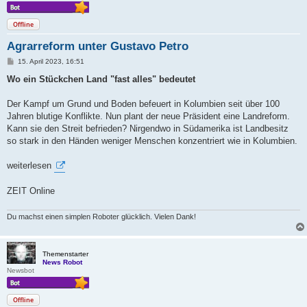
Offline
Agrarreform unter Gustavo Petro
B
15. April 2023, 16:51
e
i
Wo ein Stückchen Land "fast alles" bedeutet
t
r
a
Der Kampf um Grund und Boden befeuert in Kolumbien seit über 100
g
Jahren blutige Konflikte. Nun plant der neue Präsident eine Landreform.
Kann sie den Streit befrieden? Nirgendwo in Südamerika ist Landbesitz
so stark in den Händen weniger Menschen konzentriert wie in Kolumbien.
weiterlesen
ZEIT Online
Du machst einen simplen Roboter glücklich. Vielen Dank!
Themenstarter
News Robot
Newsbot
Offline