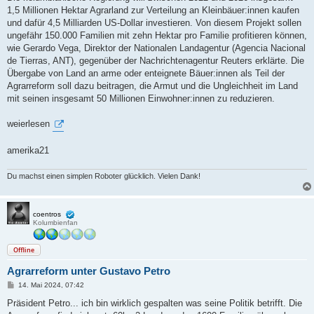
t
1,5 Millionen Hektar Agrarland zur Verteilung an Kleinbäuer:innen kaufen
r
a
und dafür 4,5 Milliarden US-Dollar investieren. Von diesem Projekt sollen
g
ungefähr 150.000 Familien mit zehn Hektar pro Familie profitieren können,
wie Gerardo Vega, Direktor der Nationalen Landagentur (Agencia Nacional
de Tierras, ANT), gegenüber der Nachrichtenagentur Reuters erklärte. Die
Übergabe von Land an arme oder enteignete Bäuer:innen als Teil der
Agrarreform soll dazu beitragen, die Armut und die Ungleichheit im Land
mit seinen insgesamt 50 Millionen Einwohner:innen zu reduzieren.
weierlesen
amerika21
Du machst einen simplen Roboter glücklich. Vielen Dank!
coentros
Kolumbienfan
Offline
Agrarreform unter Gustavo Petro
B
14. Mai 2024, 07:42
e
i
Präsident Petro... ich bin wirklich gespalten was seine Politik betrifft. Die
t