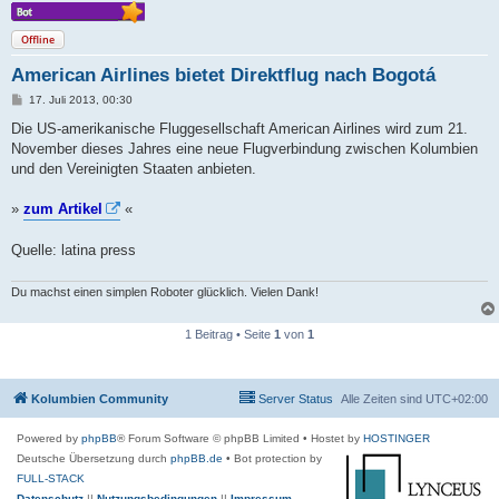
Offline
American Airlines bietet Direktflug nach Bogotá
B
17. Juli 2013, 00:30
e
i
Die US-amerikanische Fluggesellschaft American Airlines wird zum 21.
t
November dieses Jahres eine neue Flugverbindung zwischen Kolumbien
r
a
und den Vereinigten Staaten anbieten.
g
»
zum Artikel
«
Quelle: latina press
Du machst einen simplen Roboter glücklich. Vielen Dank!
1 Beitrag • Seite
1
von
1
Kolumbien Community
Server Status
Alle Zeiten sind
UTC+02:00
Powered by
phpBB
® Forum Software © phpBB Limited
• Hostet by
HOSTINGER
Deutsche Übersetzung durch
phpBB.de
• Bot protection by
FULL-STACK
Datenschutz
||
Nutzungsbedingungen
||
Impressum