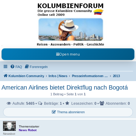
Kolumbienforum - Das
grosse Forum der
Freunde Kolumbiens
Reisen, Auswandern, Kultur, Politik, Geschichte und Visum in Kolumbien und Venezuela.
Austausch, Erfahrungen und Gemeinschaft im Kolumbienforum
Open menu
FAQ
Forenregeln
Kolumbien Community
Infos | News
Presseinformationen & Neuigkeiten
2013
American Airlines bietet Direktflug nach Bogotá
1 Beitrag • Seite
1
von
1
Aufrufe:
5465
•
Beiträge:
1
•
Lesezeichen:
0
•
Abonnenten:
0
Thema abonnieren
Themenstarter
News Robot
Newsbot