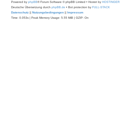
Powered by
phpBB
® Forum Software © phpBB Limited
• Hostet by
HOSTINGER
Deutsche Übersetzung durch
phpBB.de
• Bot protection by
FULL-STACK
Datenschutz
||
Nutzungsbedingungen
||
Impressum
Time: 0.053s
| Peak Memory Usage: 5.55 MiB | GZIP: On