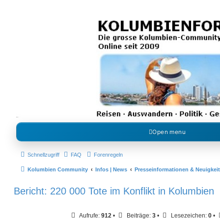
Kolumbienforum - Das grosse Forum der
Freunde Kolumbiens
Reisen, Auswandern, Kultur, Politik, Geschichte und Visum in Kolumbien und Venezue
Gemeinschaft im Kolumbienforum
Open menu
Schnellzugriff
FAQ
Forenregeln
Kolumbien Community
Infos | News
Presseinformationen & Neuigkei
Bericht: 220 000 Tote im Konflikt in Kolumbien
Aufrufe:
912
•
Beiträge:
3
•
Lesezeichen:
0
•