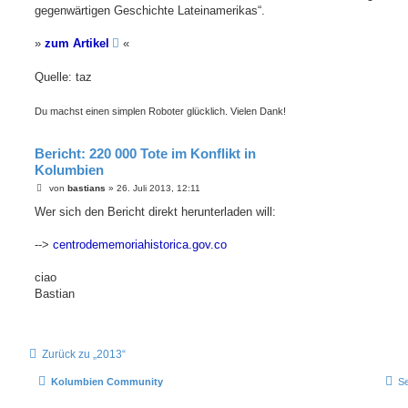
a
gegenwärtigen Geschichte Lateinamerikas“.
g
»
zum Artikel
«
Quelle: taz
Du machst einen simplen Roboter glücklich. Vielen Dank!
Bericht: 220 000 Tote im Konflikt in
Kolumbien
B
von
bastians
»
26. Juli 2013, 12:11
e
i
Wer sich den Bericht direkt herunterladen will:
t
r
a
-->
centrodememoriahistorica.gov.co
g
ciao
Bastian
Zurück zu „2013“
Kolumbien Community
Se