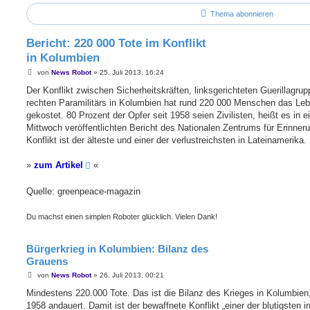
Thema abonnieren
Bericht: 220 000 Tote im Konflikt
in Kolumbien
B
von
News Robot
»
25. Juli 2013, 16:24
e
i
Der Konflikt zwischen Sicherheitskräften, linksgerichteten Guerillagru
t
rechten Paramilitärs in Kolumbien hat rund 220 000 Menschen das Le
r
a
gekostet. 80 Prozent der Opfer seit 1958 seien Zivilisten, heißt es in
g
Mittwoch veröffentlichten Bericht des Nationalen Zentrums für Erinner
Konflikt ist der älteste und einer der verlustreichsten in Lateinamerika.
»
zum Artikel
«
Quelle: greenpeace-magazin
Du machst einen simplen Roboter glücklich. Vielen Dank!
Bürgerkrieg in Kolumbien: Bilanz des
Grauens
B
von
News Robot
»
26. Juli 2013, 00:21
e
i
Mindestens 220.000 Tote. Das ist die Bilanz des Krieges in Kolumbien,
t
1958 andauert. Damit ist der bewaffnete Konflikt „einer der blutigsten i
r