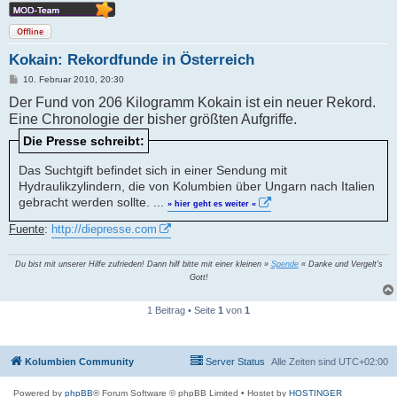
Offline
Kokain: Rekordfunde in Österreich
B
10. Februar 2010, 20:30
e
Der Fund von 206 Kilogramm Kokain ist ein neuer Rekord.
i
t
Eine Chronologie der bisher größten Aufgriffe.
r
a
Die Presse schreibt:
g
Das Suchtgift befindet sich in einer Sendung mit
Hydraulikzylindern, die von Kolumbien über Ungarn nach Italien
gebracht werden sollte. ...
» hier geht es weiter «
Fuente
:
http://diepresse.com
Du bist mit unserer Hilfe zufrieden! Dann hilf bitte mit einer kleinen »
Spende
« Danke und Vergelt's
Gott!
1 Beitrag • Seite
1
von
1
Kolumbien Community
Server Status
Alle Zeiten sind
UTC+02:00
Powered by
phpBB
® Forum Software © phpBB Limited
• Hostet by
HOSTINGER