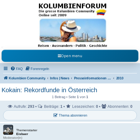
Kolumbienforum - Das
grosse Forum der
Freunde Kolumbiens
Reisen, Auswandern, Kultur, Politik, Geschichte und Visum in Kolumbien und Venezuela.
Austausch, Erfahrungen und Gemeinschaft im Kolumbienforum
Open menu
FAQ
Forenregeln
Kolumbien Community
Infos | News
Presseinformationen & Neuigkeiten
2010
Kokain: Rekordfunde in Österreich
1 Beitrag • Seite
1
von
1
Aufrufe:
293
•
Beiträge:
1
•
Lesezeichen:
0
•
Abonnenten:
0
Thema abonnieren
Themenstarter
Eisbaer
Moderator(in)