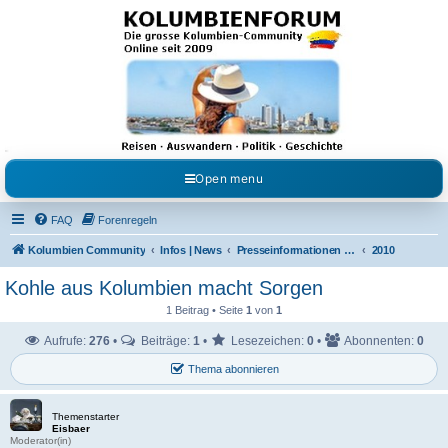
Kolumbienforum - Das
grosse Forum der
Freunde Kolumbiens
Reisen, Auswandern, Kultur, Politik, Geschichte und Visum in Kolumbien und Venezuela.
Austausch, Erfahrungen und Gemeinschaft im Kolumbienforum
Open menu
FAQ
Forenregeln
Kolumbien Community
Infos | News
Presseinformationen & Neuigkeiten
2010
Kohle aus Kolumbien macht Sorgen
1 Beitrag • Seite
1
von
1
Aufrufe:
276
•
Beiträge:
1
•
Lesezeichen:
0
•
Abonnenten:
0
Thema abonnieren
Themenstarter
Eisbaer
Moderator(in)