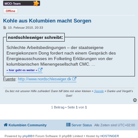
Offline
Kohle aus Kolumbien macht Sorgen
B
10. Februar 2010, 20:33
e
i
nordschleswiger schreibt:
t
r
a
Schlechte Arbeitsbedingungen – der staatseigene
g
Energiekonzern Dong fordert nach einem Gespräch des
Energieausschusses im Folketing Erklärungen von der
kolumbianischen Mienengesellschaft CMC. ...
» hier geht es weiter «
Fuente
:
http://www.nordschleswiger.dk
Du bist mit unserer Hilfe zufrieden! Dann hilf bitte mit einer kleinen »
Spende
« Danke und Vergelt's
Gott!
1 Beitrag • Seite
1
von
1
Kolumbien Community
Server Status
Alle Zeiten sind
UTC+02:00
Powered by
phpBB
® Forum Software © phpBB Limited
• Hostet by
HOSTINGER