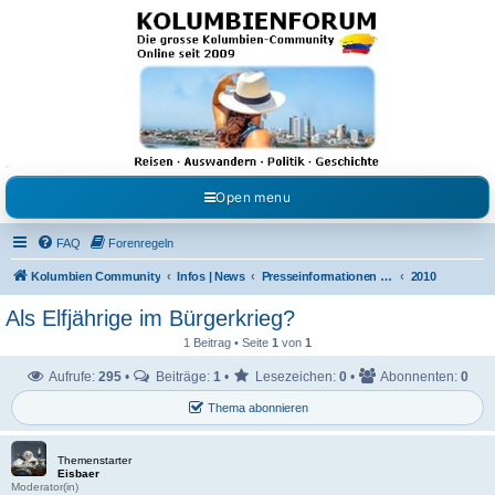
Kolumbienforum - Das
grosse Forum der
Freunde Kolumbiens
Reisen, Auswandern, Kultur, Politik, Geschichte und Visum in Kolumbien und Venezuela.
Austausch, Erfahrungen und Gemeinschaft im Kolumbienforum
Open menu
FAQ
Forenregeln
Kolumbien Community
Infos | News
Presseinformationen & Neuigkeiten
2010
Als Elfjährige im Bürgerkrieg?
1 Beitrag • Seite
1
von
1
Aufrufe:
295
•
Beiträge:
1
•
Lesezeichen:
0
•
Abonnenten:
0
Thema abonnieren
Themenstarter
Eisbaer
Moderator(in)