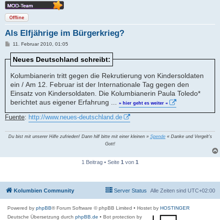
Offline
Als Elfjährige im Bürgerkrieg?
B
11. Februar 2010, 01:05
e
i
Neues Deutschland schreibt:
t
r
a
Kolumbianerin tritt gegen die Rekrutierung von Kindersoldaten
g
ein / Am 12. Februar ist der Internationale Tag gegen den
Einsatz von Kindersoldaten. Die Kolumbianerin Paula Toledo*
berichtet aus eigener Erfahrung ...
» hier geht es weiter «
Fuente
:
http://www.neues-deutschland.de
Du bist mit unserer Hilfe zufrieden! Dann hilf bitte mit einer kleinen »
Spende
« Danke und Vergelt's
Gott!
1 Beitrag • Seite
1
von
1
Kolumbien Community
Server Status
Alle Zeiten sind
UTC+02:00
Powered by
phpBB
® Forum Software © phpBB Limited
• Hostet by
HOSTINGER
Deutsche Übersetzung durch
phpBB.de
• Bot protection by