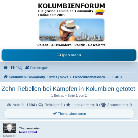
Kolumbienforum - Das
grosse Forum der
Freunde Kolumbiens
Reisen, Auswandern, Kultur, Politik, Geschichte und Visum in Kolumbien und Venezuela.
Austausch, Erfahrungen und Gemeinschaft im Kolumbienforum
Open menu
FAQ
Forenregeln
Kolumbien Community
Infos | News
Presseinformationen & Neuigkeiten
2013
Zehn Rebellen bei Kämpfen in Kolumbien getötet
1 Beitrag • Seite
1
von
1
Aufrufe:
1684
•
Beiträge:
1
•
Lesezeichen:
0
•
Abonnenten:
0
Thema abonnieren
Themenstarter
News Robot
Newsbot