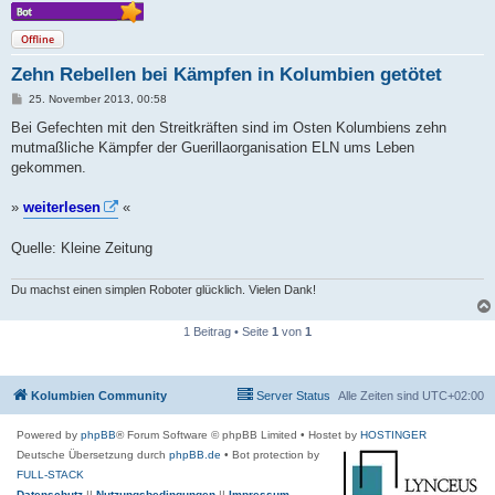
Offline
Zehn Rebellen bei Kämpfen in Kolumbien getötet
B
25. November 2013, 00:58
e
i
Bei Gefechten mit den Streitkräften sind im Osten Kolumbiens zehn
t
mutmaßliche Kämpfer der Guerillaorganisation ELN ums Leben
r
a
gekommen.
g
»
weiterlesen
«
Quelle: Kleine Zeitung
Du machst einen simplen Roboter glücklich. Vielen Dank!
1 Beitrag • Seite
1
von
1
Kolumbien Community
Server Status
Alle Zeiten sind
UTC+02:00
Powered by
phpBB
® Forum Software © phpBB Limited
• Hostet by
HOSTINGER
Deutsche Übersetzung durch
phpBB.de
• Bot protection by
FULL-STACK
Datenschutz
||
Nutzungsbedingungen
||
Impressum