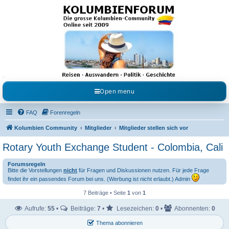
Kolumbienforum - Das
grosse Forum der
Freunde Kolumbiens
Reisen, Auswandern, Kultur, Politik, Geschichte und Visum in Kolumbien und Venezuela.
Austausch, Erfahrungen und Gemeinschaft im Kolumbienforum
Open menu
FAQ
Forenregeln
Kolumbien Community
Mitglieder
Mitglieder stellen sich vor
Rotary Youth Exchange Student - Colombia, Cali
Forumsregeln
Bitte die Vorstellungen
nicht
für Fragen und Diskussionen nutzen. Für jede Frage
findet ihr ein passendes Forum bei uns. (Werbung ist nicht erlaubt.) Admin
7 Beiträge • Seite
1
von
1
Aufrufe:
55
•
Beiträge:
7
•
Lesezeichen:
0
•
Abonnenten:
0
Thema abonnieren