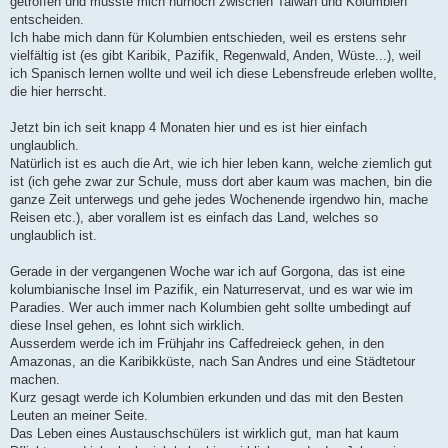
getroffen und musste mich nurnoch zwischen Taiwan und Kolumbien
entscheiden.
Ich habe mich dann für Kolumbien entschieden, weil es erstens sehr
vielfältig ist (es gibt Karibik, Pazifik, Regenwald, Anden, Wüste...), weil
ich Spanisch lernen wollte und weil ich diese Lebensfreude erleben wollte,
die hier herrscht.
Jetzt bin ich seit knapp 4 Monaten hier und es ist hier einfach
unglaublich.
Natürlich ist es auch die Art, wie ich hier leben kann, welche ziemlich gut
ist (ich gehe zwar zur Schule, muss dort aber kaum was machen, bin die
ganze Zeit unterwegs und gehe jedes Wochenende irgendwo hin, mache
Reisen etc.), aber vorallem ist es einfach das Land, welches so
unglaublich ist.
Gerade in der vergangenen Woche war ich auf Gorgona, das ist eine
kolumbianische Insel im Pazifik, ein Naturreservat, und es war wie im
Paradies. Wer auch immer nach Kolumbien geht sollte umbedingt auf
diese Insel gehen, es lohnt sich wirklich.
Ausserdem werde ich im Frühjahr ins Caffedreieck gehen, in den
Amazonas, an die Karibikküste, nach San Andres und eine Städtetour
machen.
Kurz gesagt werde ich Kolumbien erkunden und das mit den Besten
Leuten an meiner Seite.
Das Leben eines Austauschschülers ist wirklich gut, man hat kaum