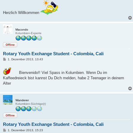
i
t
r
Herzlich Willkommen
a
g
Macondo
Kolumbien-Experte
Offline
Rotary Youth Exchange Student - Colombia, Cali
B
1. Dezember 2013, 13:43
e
i
t
Bienvenido!! Viel Spass in Kolumbien. Wenn Du im
r
a
Kaffeedreieck bist kannst Du Dich melden, habe 2 Teenager in deinem
g
Alter
Wanderer
Kolumbien-Süchtige(r)
Offline
Rotary Youth Exchange Student - Colombia, Cali
B
1. Dezember 2013, 15:23