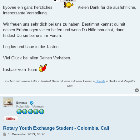
t
r
kyovee ein ganz herzliches
Vielen Dank für die ausführliche,
a
interessante Vorstellung.
g
Wir freuen uns sehr dich bei uns zu haben. Bestimmt kannst du mit
deinen Erfahrungen vielen helfen und wenn Du Hilfe brauchst, dann
findest Du sie bei uns im Forum.
Leg los und haue in die Tasten.
Viel Glück bei allen Deinen Vorhaben.
Eisbaer vom Team
Du bist mit unserer Hilfe zufrieden! Dann hilf bitte mit einer kleinen »
Spende
« Danke und Vergelt's
Gott!
Ernesto
Kolumbien-Veteran
Offline
Rotary Youth Exchange Student - Colombia, Cali
B
1. Dezember 2013, 03:26
e