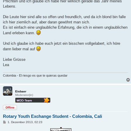
Pflichten und ich glaube ich habe hier wirklich gerade das Jahr meines
Lebens.
Die Leute hier sind alle so offen und freundlich, und da ich blond bin falle
ich hier ziemlich auf, aber daran gewöhnt man sich.
Es ist einfach eine unglaubliche Erfahrung, die ich in einem unglaublichen
Land erleben kann.
Und ich glaube ich habe euch jetzt ein bisschen vollgelabert, ich höre
dann lieber mal auf
Liebe Grüsse
Lea
Colombia - El riesgo es que te quieras quedar
Eisbaer
Moderator(in)
Offline
Rotary Youth Exchange Student - Colombia, Cali
B
1. Dezember 2013, 02:23
e
i