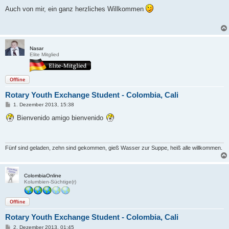
e
i
Auch von mir, ein ganz herzliches Willkommen
t
r
a
g
Nasar
Elite Mitglied
Offline
Rotary Youth Exchange Student - Colombia, Cali
B
1. Dezember 2013, 15:38
e
i
Bienvenido amigo bienvenido
t
r
a
g
Fünf sind geladen, zehn sind gekommen, gieß Wasser zur Suppe, heiß alle willkommen.
ColombiaOnline
Kolumbien-Süchtige(r)
Offline
Rotary Youth Exchange Student - Colombia, Cali
B
2. Dezember 2013, 01:45