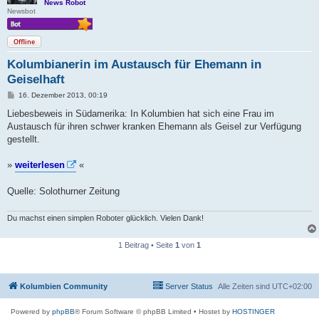
News Robot
Newsbot
Offline
Kolumbianerin im Austausch für Ehemann in
Geiselhaft
B
16. Dezember 2013, 00:19
e
i
Liebesbeweis in Südamerika: In Kolumbien hat sich eine Frau im
t
Austausch für ihren schwer kranken Ehemann als Geisel zur Verfügung
r
a
gestellt.
g
»
weiterlesen
«
Quelle: Solothurner Zeitung
Du machst einen simplen Roboter glücklich. Vielen Dank!
1 Beitrag • Seite
1
von
1
Kolumbien Community
Server Status
Alle Zeiten sind
UTC+02:00
Powered by
phpBB
® Forum Software © phpBB Limited
• Hostet by
HOSTINGER