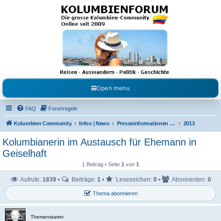
Kolumbienforum - Das
grosse Forum der
Freunde Kolumbiens
Reisen, Auswandern, Kultur, Politik, Geschichte und Visum in Kolumbien und Venezuela.
Austausch, Erfahrungen und Gemeinschaft im Kolumbienforum
Open menu
FAQ
Forenregeln
Kolumbien Community
Infos | News
Presseinformationen & Neuigkeiten
2013
Kolumbianerin im Austausch für Ehemann in
Geiselhaft
1 Beitrag • Seite
1
von
1
Aufrufe:
1839
•
Beiträge:
1
•
Lesezeichen:
0
•
Abonnenten:
0
Thema abonnieren
Themenstarter