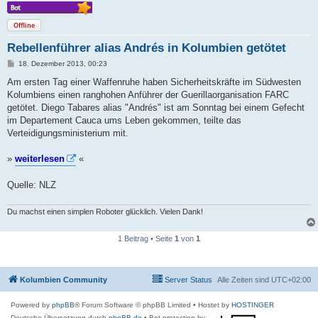
Offline
Rebellenführer alias Andrés in Kolumbien getötet
B
18. Dezember 2013, 00:23
e
i
Am ersten Tag einer Waffenruhe haben Sicherheitskräfte im Südwesten
t
Kolumbiens einen ranghohen Anführer der Guerillaorganisation FARC
r
a
getötet. Diego Tabares alias "Andrés" ist am Sonntag bei einem Gefecht
g
im Departement Cauca ums Leben gekommen, teilte das
Verteidigungsministerium mit.
»
weiterlesen
«
Quelle: NLZ
Du machst einen simplen Roboter glücklich. Vielen Dank!
1 Beitrag • Seite
1
von
1
Kolumbien Community
Server Status
Alle Zeiten sind
UTC+02:00
Powered by
phpBB
® Forum Software © phpBB Limited
• Hostet by
HOSTINGER
Deutsche Übersetzung durch
phpBB.de
• Bot protection by