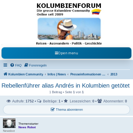
Kolumbienforum - Das
grosse Forum der
Freunde Kolumbiens
Reisen, Auswandern, Kultur, Politik, Geschichte und Visum in Kolumbien und Venezuela.
Austausch, Erfahrungen und Gemeinschaft im Kolumbienforum
Open menu
FAQ
Forenregeln
Kolumbien Community
Infos | News
Presseinformationen & Neuigkeiten
2013
Rebellenführer alias Andrés in Kolumbien getötet
1 Beitrag • Seite
1
von
1
Aufrufe:
1752
•
Beiträge:
1
•
Lesezeichen:
0
•
Abonnenten:
0
Thema abonnieren
Themenstarter
News Robot
Newsbot