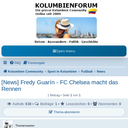
Kolumbienforum - Das
grosse Forum der
Freunde Kolumbiens
Reisen, Auswandern, Kultur, Politik, Geschichte und Visum in Kolumbien und Venezuela.
Austausch, Erfahrungen und Gemeinschaft im Kolumbienforum
Open menu
FAQ
Forenregeln
Kolumbien Community
Sport in Kolumbien
Fußball
News
[News] Fredy Guarín - FC Chelsea macht das
Rennen
1 Beitrag • Seite
1
von
1
Aufrufe:
638
•
Beiträge:
1
•
Lesezeichen:
0
•
Abonnenten:
0
Thema abonnieren
Themenstarter