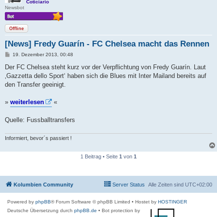
Coticiario
Newsbot
Offline
[News] Fredy Guarín - FC Chelsea macht das Rennen
B
19. Dezember 2013, 00:48
e
i
Der FC Chelsea steht kurz vor der Verpflichtung von Fredy Guarín. Laut
t
‚Gazzetta dello Sport‘ haben sich die Blues mit Inter Mailand bereits auf
r
a
den Transfer geeinigt.
g
»
weiterlesen
«
Quelle: Fussballtransfers
Informiert, bevor´s passiert !
1 Beitrag • Seite
1
von
1
Kolumbien Community
Server Status
Alle Zeiten sind
UTC+02:00
Powered by
phpBB
® Forum Software © phpBB Limited
• Hostet by
HOSTINGER
Deutsche Übersetzung durch
phpBB.de
• Bot protection by