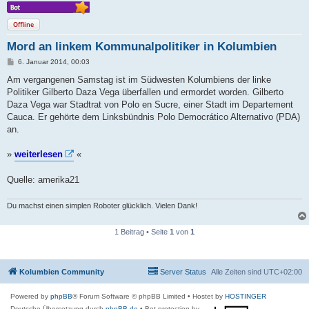
Offline
Mord an linkem Kommunalpolitiker in Kolumbien
B
6. Januar 2014, 00:03
e
i
Am vergangenen Samstag ist im Südwesten Kolumbiens der linke
t
Politiker Gilberto Daza Vega überfallen und ermordet worden. Gilberto
r
a
Daza Vega war Stadtrat von Polo en Sucre, einer Stadt im Departement
g
Cauca. Er gehörte dem Linksbündnis Polo Democrático Alternativo (PDA)
an.
»
weiterlesen
«
Quelle: amerika21
Du machst einen simplen Roboter glücklich. Vielen Dank!
1 Beitrag • Seite
1
von
1
Kolumbien Community
Server Status
Alle Zeiten sind
UTC+02:00
Powered by
phpBB
® Forum Software © phpBB Limited
• Hostet by
HOSTINGER
Deutsche Übersetzung durch
phpBB.de
• Bot protection by