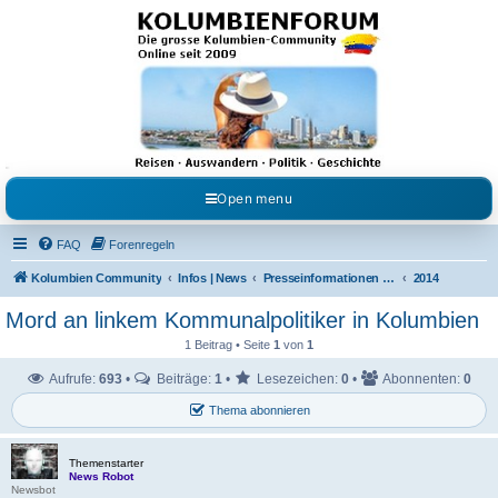
Kolumbienforum - Das
grosse Forum der
Freunde Kolumbiens
Reisen, Auswandern, Kultur, Politik, Geschichte und Visum in Kolumbien und Venezuela.
Austausch, Erfahrungen und Gemeinschaft im Kolumbienforum
Open menu
FAQ
Forenregeln
Kolumbien Community
Infos | News
Presseinformationen & Neuigkeiten
2014
Mord an linkem Kommunalpolitiker in Kolumbien
1 Beitrag • Seite
1
von
1
Aufrufe:
693
•
Beiträge:
1
•
Lesezeichen:
0
•
Abonnenten:
0
Thema abonnieren
Themenstarter
News Robot
Newsbot