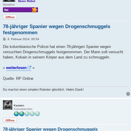
News Robot
Newsbot
Offline
78-jähriger Spanier wegen Drogenschmuggels
festgenommen
B
6. Februar 2014, 00:54
e
i
Die kolumbianische Polizei hat einen 78-jährigen Spanier wegen
t
versuchten Drogenschmuggels festgenommen. Der Mann soll versucht
r
a
haben, Kokain in seinem Körper aus dem Land zu schmuggeln.
g
»
weiterlesen
«
Quelle: RP Online
Du machst einen simplen Roboter glücklich. Vielen Dank!
Karsten
Kolumbienfan
Offline
78-jähriger Spanier wegen Drogenschmuggels