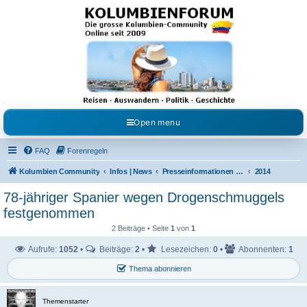
Kolumbienforum - Das
grosse Forum der
Freunde Kolumbiens
Reisen, Auswandern, Kultur, Politik, Geschichte und Visum in Kolumbien und Venezuela.
Austausch, Erfahrungen und Gemeinschaft im Kolumbienforum
Open menu
FAQ
Forenregeln
Kolumbien Community
Infos | News
Presseinformationen & Neuigkeiten
2014
78-jähriger Spanier wegen Drogenschmuggels
festgenommen
2 Beiträge • Seite
1
von
1
Aufrufe:
1052
•
Beiträge:
2
•
Lesezeichen:
0
•
Abonnenten:
1
Thema abonnieren
Themenstarter