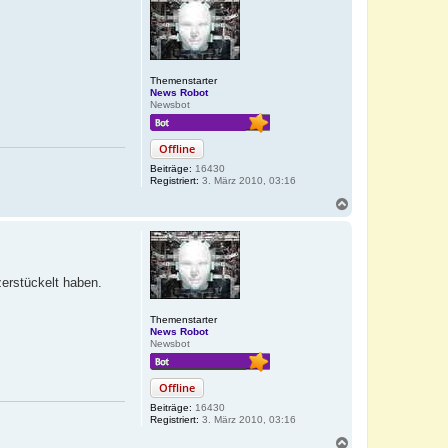
Themenstarter
News Robot
Newsbot
Offline
Beiträge:
16430
Registriert:
3. März 2010, 03:16
N
a
c
h
o
b
zerstückelt haben.
e
n
Themenstarter
News Robot
Newsbot
Offline
Beiträge:
16430
Registriert:
3. März 2010, 03:16
N