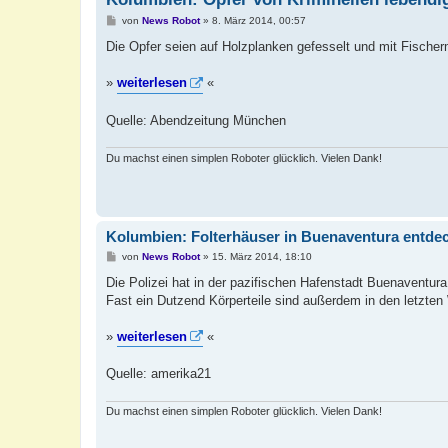
B
von
News Robot
»
8. März 2014, 00:57
e
i
Die Opfer seien auf Holzplanken gefesselt und mit Fischer
t
r
a
»
weiterlesen
«
g
Quelle: Abendzeitung München
Du machst einen simplen Roboter glücklich. Vielen Dank!
Kolumbien: Folterhäuser in Buenaventura entde
B
von
News Robot
»
15. März 2014, 18:10
e
i
Die Polizei hat in der pazifischen Hafenstadt Buenaventur
t
Fast ein Dutzend Körperteile sind außerdem in den letzte
r
a
g
»
weiterlesen
«
Quelle: amerika21
Du machst einen simplen Roboter glücklich. Vielen Dank!