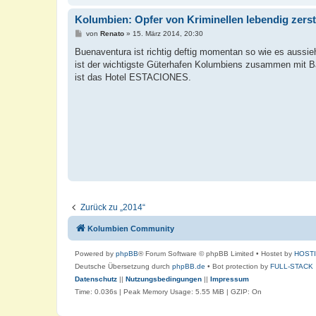
Kolumbien: Opfer von Kriminellen lebendig zerst
B
von
Renato
»
15. März 2014, 20:30
e
i
Buenaventura ist richtig deftig momentan so wie es aussie
t
ist der wichtigste Güterhafen Kolumbiens zusammen mit Bar
r
a
ist das Hotel ESTACIONES.
g
Zurück zu „2014“
Kolumbien Community
Powered by
phpBB
® Forum Software © phpBB Limited
• Hostet by
HOST
Deutsche Übersetzung durch
phpBB.de
• Bot protection by
FULL-STACK
Datenschutz
||
Nutzungsbedingungen
||
Impressum
Time: 0.036s
| Peak Memory Usage: 5.55 MiB | GZIP: On