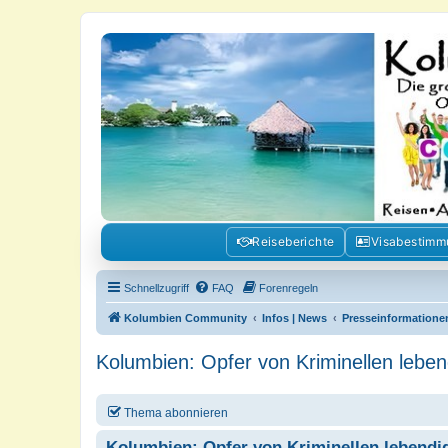
Kolumbienforum - Das grosse Foru
Reisen, Auswandern, Kultur, Politik, Geschichte und Visum in Kolumb
Reiseberichte
Visabestim
Schnellzugriff
FAQ
Forenregeln
Kolumbien Community
Infos | News
Presseinformatione
Kolumbien: Opfer von Kriminellen leben
Thema abonnieren
Kolumbien: Opfer von Kriminellen lebendig