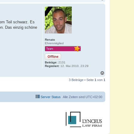
a
c
h
o
b
sem Teil schwarz. Es
e
en. Das einzig schöne
n
Renato
Ehrenmitglied
Offline
Beiträge:
2131
Registriert:
12. Mai 2010, 23:29
N
a
3 Beiträge • Seite
1
von
1
c
h
o
b
Server Status
Alle Zeiten sind
UTC+02:00
e
n