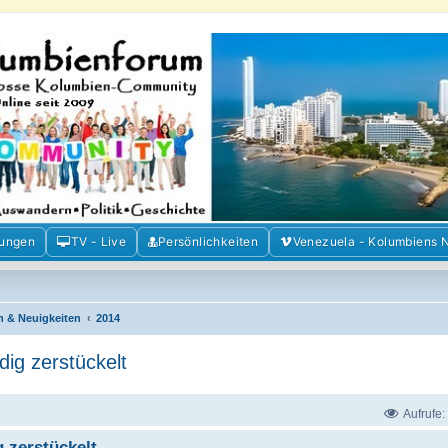
m der Freunde Kolumbiens
ien und Venezuela. Austausch, Erfahrungen und Gemeinschaft im Kolumbienforum
mungen
TV - Live
Persönlichkeiten
Venezuela - Kolumbiens 
n & Neuigkeiten
2014
dig zerstückelt
Aufrufe:
 zerstückelt