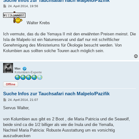
Suche Infos zur Tauchsafari nach Malpelo/Pazifik
B
24. April 2014, 19:56
e
i
t
r
Walter Krebs
a
g
Ich vermute, das du die Yemaya II mit den erwähnten Preisen meinst. Die
Isla de Malpelo ist ein Naturreservat und darf nur mit schriftlicher
Genehmigung des Ministeriums für Ökologie besucht werden. Von
Kolumbien aus sollten solche Touren auch möglich sein.
Max
Kolumbien-Experte
Offline
Suche Infos zur Tauchsafari nach Malpelo/Pazifik
B
24. April 2014, 21:07
e
i
Servus Walter,
t
r
a
von Kolumbien aus gibt es 2 Boot , die Maria Patricia und die Seawolf,
g
beide sind ca die 1/2 billiger als wie die Inula und die Yemalla,
Nachteil Maria Patricia: Robuste Ausstattung um es vorsichtig
auszudruecken