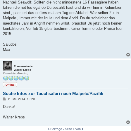
Nachteil Seawolf: Sollten die nicht mindestens 16 Passagiere haben
fahren die net los egal ob Du bezahlt hast und da wir hier in Kolumbien
sind , passiert das oefters mal am Tag der Abfahrt. War selber 2 x in
Malpelo , immer mit der Inula und dem Arvid. Da du scheinbar das
naechstes Jahr in Angriff nehmen willst, brauchst Du jetzt noch keinen
kontaktieren, Vor feb 15 gibts bestimmt keine Termine oder Preise fuer
2015
Saludos
Max
Themenstarter
Walter Krebs
Kolumbien-Neuling
Offline
Suche Infos zur Tauchsafari nach Malpelo/Pazifik
B
11. Mai 2014, 10:20
e
i
Danke!
t
r
a
Walter Krebs
g
4 Beiträge • Seite
1
von
1