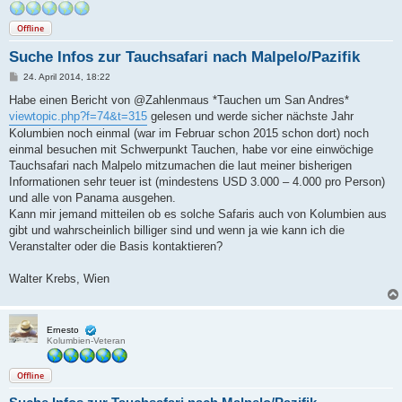
Offline
Suche Infos zur Tauchsafari nach Malpelo/Pazifik
B
24. April 2014, 18:22
e
i
Habe einen Bericht von @Zahlenmaus *Tauchen um San Andres*
t
viewtopic.php?f=74&t=315
gelesen und werde sicher nächste Jahr
r
a
Kolumbien noch einmal (war im Februar schon 2015 schon dort) noch
g
einmal besuchen mit Schwerpunkt Tauchen, habe vor eine einwöchige
Tauchsafari nach Malpelo mitzumachen die laut meiner bisherigen
Informationen sehr teuer ist (mindestens USD 3.000 – 4.000 pro Person)
und alle von Panama ausgehen.
Kann mir jemand mitteilen ob es solche Safaris auch von Kolumbien aus
gibt und wahrscheinlich billiger sind und wenn ja wie kann ich die
Veranstalter oder die Basis kontaktieren?
Walter Krebs, Wien
Ernesto
Kolumbien-Veteran
Offline