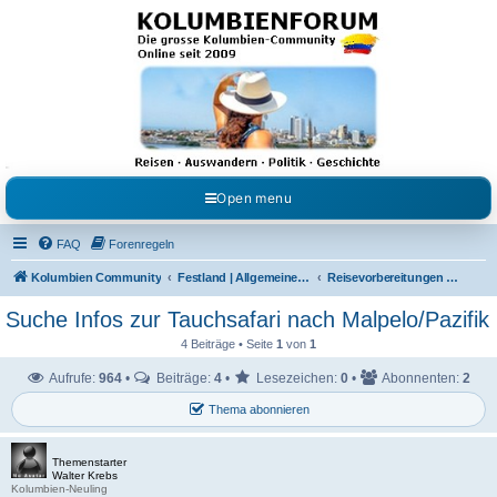
Kolumbienforum - Das
grosse Forum der
Freunde Kolumbiens
Reisen, Auswandern, Kultur, Politik, Geschichte und Visum in Kolumbien und Venezuela.
Austausch, Erfahrungen und Gemeinschaft im Kolumbienforum
Open menu
FAQ
Forenregeln
Kolumbien Community
Festland | Allgemeine Fragen
Reisevorbereitungen & Reiseerfahrungen
Suche Infos zur Tauchsafari nach Malpelo/Pazifik
4 Beiträge • Seite
1
von
1
Aufrufe:
964
•
Beiträge:
4
•
Lesezeichen:
0
•
Abonnenten:
2
Thema abonnieren
Themenstarter
Walter Krebs
Kolumbien-Neuling