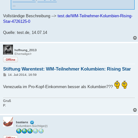
...
Vollständige Beschreibung -->
test.de/WM-Teilnehmer-Kolumbien-Rising-
Star-4726125-0
Quelle: test.de, 14.07.14
hoffnung_2013
Ehemalige/r
Offline
Stiftung Warentest: WM-Teilnehmer Kolumbien: Rising Star
B
14. Juli 2014, 16:59
e
i
t
Venezuela im Pro-Kopf-Einkommen besser als Kolumbien???
r
a
g
Gruß
P.
bastians
Kolumbien-Süchtige(r)
Offline