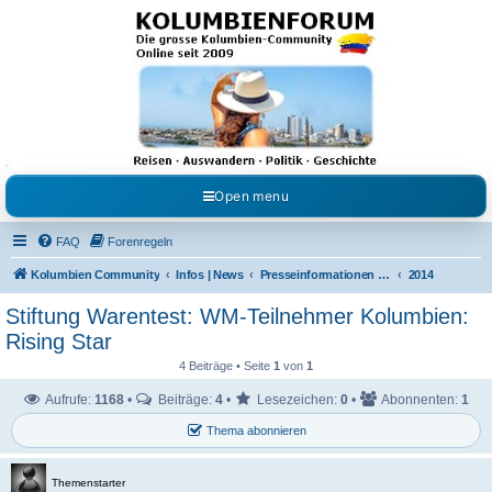
Kolumbienforum - Das
grosse Forum der
Freunde Kolumbiens
Reisen, Auswandern, Kultur, Politik, Geschichte und Visum in Kolumbien und Venezuela.
Austausch, Erfahrungen und Gemeinschaft im Kolumbienforum
Open menu
FAQ
Forenregeln
Kolumbien Community
Infos | News
Presseinformationen & Neuigkeiten
2014
Stiftung Warentest: WM-Teilnehmer Kolumbien:
Rising Star
4 Beiträge • Seite
1
von
1
Aufrufe:
1168
•
Beiträge:
4
•
Lesezeichen:
0
•
Abonnenten:
1
Thema abonnieren
Themenstarter