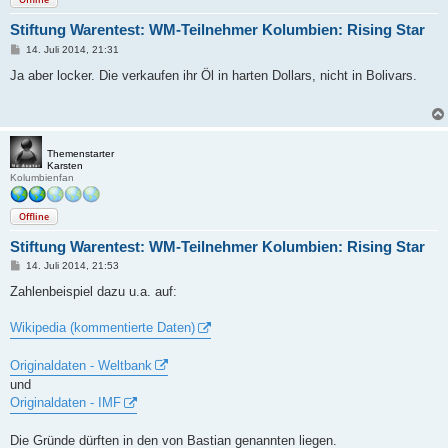
Stiftung Warentest: WM-Teilnehmer Kolumbien: Rising Star
B
14. Juli 2014, 21:31
e
i
Ja aber locker. Die verkaufen ihr Öl in harten Dollars, nicht in Bolivars.
t
r
a
g
Themenstarter
Karsten
Kolumbienfan
Offline
Stiftung Warentest: WM-Teilnehmer Kolumbien: Rising Star
B
14. Juli 2014, 21:53
e
i
Zahlenbeispiel dazu u.a. auf:
t
r
a
Wikipedia (kommentierte Daten)
g
Originaldaten - Weltbank
und
Originaldaten - IMF
Die Gründe dürften in den von Bastian genannten liegen.