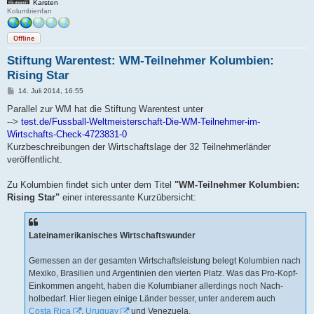
Karsten
Kolumbienfan
Offline
Stiftung Warentest: WM-Teilnehmer Kolumbien:
Rising Star
B
14. Juli 2014, 16:55
e
i
Parallel zur WM hat die Stiftung Warentest unter
t
-->
test.de/Fussball-Weltmeisterschaft-Die-WM-Teilnehmer-im-
r
a
Wirtschafts-Check-4723831-0
g
Kurzbeschreibungen der Wirtschaftslage der 32 Teilnehmerländer
veröffentlicht.
Zu Kolumbien findet sich unter dem Titel
"WM-Teilnehmer Kolumbien:
Rising Star"
einer interessante Kurzübersicht:
Latein­amerikanisches Wirt­schafts­wunder
Gemessen an der gesamten Wirt­schafts­leistung belegt Kolumbien nach
Mexiko, Brasilien und Argentinien den vierten Platz. Was das Pro-Kopf-
Einkommen angeht, haben die Kolumbianer allerdings noch Nach­
holbedarf. Hier liegen einige Länder besser, unter anderem auch
Costa Rica
,
Uruguay
und Vene­zuela.