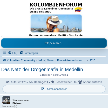
Kolumbienforum - Das
grosse Forum der
Freunde Kolumbiens
Reisen, Auswandern, Kultur, Politik, Geschichte und Visum in Kolumbien und Venezuela.
Austausch, Erfahrungen und Gemeinschaft im Kolumbienforum
Open menu
FAQ
Forenregeln
Kolumbien Community
Infos | News
Presseinformationen & Neuigkeiten
2010
Das Netz der Drogenmafia in Medellín
1 Beitrag • Seite
1
von
1
Aufrufe:
373
•
Beiträge:
1
•
Lesezeichen:
0
•
Abonnenten:
0
Thema abonnieren
Themenstarter
Eisbaer
Moderator(in)