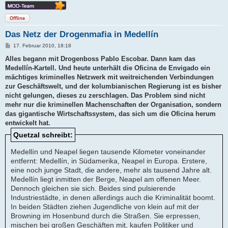
Offline
Das Netz der Drogenmafia in Medellín
B
17. Februar 2010, 18:18
e
i
Alles begann mit Drogenboss Pablo Escobar. Dann kam das
t
Medellín-Kartell. Und heute unterhält die Oficina de Envigado ein
r
a
mächtiges kriminelles Netzwerk mit weitreichenden Verbindungen
g
zur Geschäftswelt, und der kolumbianischen Regierung ist es bisher
nicht gelungen, dieses zu zerschlagen. Das Problem sind nicht
mehr nur die kriminellen Machenschaften der Organisation, sondern
das gigantische Wirtschaftssystem, das sich um die Oficina herum
entwickelt hat.
Quetzal schreibt:
Medellín und Neapel liegen tausende Kilometer voneinander
entfernt: Medellín, in Südamerika, Neapel in Europa. Erstere,
eine noch junge Stadt, die andere, mehr als tausend Jahre alt.
Medellín liegt inmitten der Berge, Neapel am offenen Meer.
Dennoch gleichen sie sich. Beides sind pulsierende
Industriestädte, in denen allerdings auch die Kriminalität boomt.
In beiden Städten ziehen Jugendliche von klein auf mit der
Browning im Hosenbund durch die Straßen. Sie erpressen,
mischen bei großen Geschäften mit, kaufen Politiker und