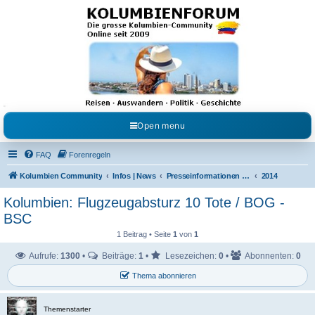
Kolumbienforum - Das
grosse Forum der
Freunde Kolumbiens
Reisen, Auswandern, Kultur, Politik, Geschichte und Visum in Kolumbien und Venezuela.
Austausch, Erfahrungen und Gemeinschaft im Kolumbienforum
Open menu
FAQ
Forenregeln
Kolumbien Community
Infos | News
Presseinformationen & Neuigkeiten
2014
Kolumbien: Flugzeugabsturz 10 Tote / BOG -
BSC
1 Beitrag • Seite
1
von
1
Aufrufe:
1300
•
Beiträge:
1
•
Lesezeichen:
0
•
Abonnenten:
0
Thema abonnieren
Themenstarter