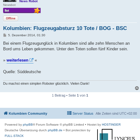
News Robot
Newsbot
Offline
Kolumbien: Flugzeugabsturz 10 Tote / BOG - BSC
B
5. Dezember 2014, 01:30
e
i
Bei einem Flugzeugunglück in Kolumbien sind alle zehn Menschen an
t
Bord ums Leben gekommen. Unter den Toten sollen fünf Kinder sein.
r
a
g
»
weiterlesen
«
Quelle: Süddeutsche
Du machst einen simplen Roboter glücklich. Vielen Dank!
1 Beitrag • Seite
1
von
1
Kolumbien Community
Server Status
Alle Zeiten sind
UTC+02:00
Powered by
phpBB
® Forum Software © phpBB Limited
• Hostet by
HOSTINGER
Deutsche Übersetzung durch
phpBB.de
• Bot protection by
FULL-STACK