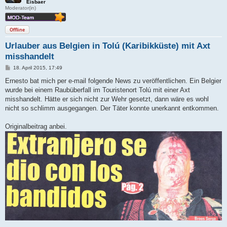
Eisbaer
Moderator(in)
Offline
Urlauber aus Belgien in Tolú (Karibikküste) mit Axt
misshandelt
B
18. April 2015, 17:49
e
i
Ernesto bat mich per e-mail folgende News zu veröffentlichen. Ein Belgier
t
wurde bei einem Raubüberfall im Touristenort Tolú mit einer Axt
r
a
misshandelt. Hätte er sich nicht zur Wehr gesetzt, dann wäre es wohl
g
nicht so schlimm ausgegangen. Der Täter konnte unerkannt entkommen.
Originalbeitrag anbei.