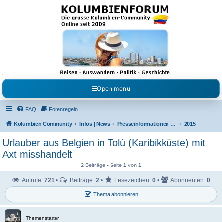
Kolumbienforum - Das
grosse Forum der
Freunde Kolumbiens
Reisen, Auswandern, Kultur, Politik, Geschichte und Visum in Kolumbien und Venezuela.
Austausch, Erfahrungen und Gemeinschaft im Kolumbienforum
Open menu
FAQ
Forenregeln
Kolumbien Community
Infos | News
Presseinformationen & Neuigkeiten
2015
Urlauber aus Belgien in Tolú (Karibikküste) mit
Axt misshandelt
2 Beiträge • Seite
1
von
1
Aufrufe:
721
•
Beiträge:
2
•
Lesezeichen:
0
•
Abonnenten:
0
Thema abonnieren
Themenstarter