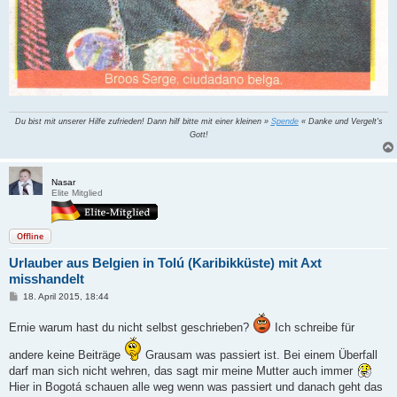
Du bist mit unserer Hilfe zufrieden! Dann hilf bitte mit einer kleinen »
Spende
« Danke und Vergelt's
Gott!
Nasar
Elite Mitglied
Offline
Urlauber aus Belgien in Tolú (Karibikküste) mit Axt
misshandelt
B
18. April 2015, 18:44
e
i
Ernie warum hast du nicht selbst geschrieben?
Ich schreibe für
t
r
a
andere keine Beiträge
Grausam was passiert ist. Bei einem Überfall
g
darf man sich nicht wehren, das sagt mir meine Mutter auch immer
Hier in Bogotá schauen alle weg wenn was passiert und danach geht das