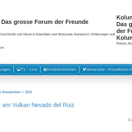
Kolu
 Das grosse Forum der Freunde
Das 
der F
k, Geschichte und Visum in Kolumbien und Venezuela. Austausch, Erfahrungen und
Kolu
Reisen, Au
rum
mungen
TV - Live
Persönlichkeiten
Venezuela - Kolumbiens 
& Neuigkeiten
2015
ät am Vulkan Nevado del Ruiz
A