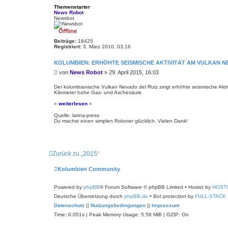
Themenstarter
News Robot
Newsbot
Offline
Beiträge:
16425
Registriert:
3. März 2010, 03:16
KOLUMBIEN: ERHÖHTE SEISMISCHE AKTIVITÄT AM VULKAN N
B
von
News Robot
»
29. April 2015, 16:03
e
i
Der kolumbianische Vulkan Nevado del Ruiz zeigt erhöhte seismische Akti
Kilometer hohe Gas- und Aschesäule.
t
r
»
weiterlesen
«
a
g
Quelle: latina-press
Du machst einen simplen Roboter glücklich. Vielen Dank!
Zurück zu „2015“
Kolumbien Community
Powered by
phpBB
® Forum Software © phpBB Limited
• Hostet by
HOST
Deutsche Übersetzung durch
phpBB.de
• Bot protection by
FULL-STACK
Datenschutz
||
Nutzungsbedingungen
||
Impressum
Time: 0.051s
| Peak Memory Usage: 5.58 MiB | GZIP: On