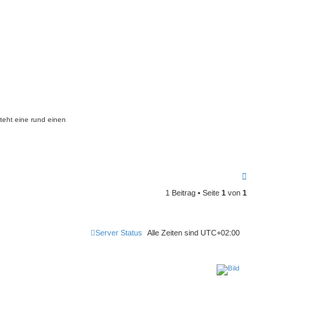
teht eine rund einen
N
a
1 Beitrag • Seite
1
von
1
c
h
o
b
Server Status
Alle Zeiten sind
UTC+02:00
e
n