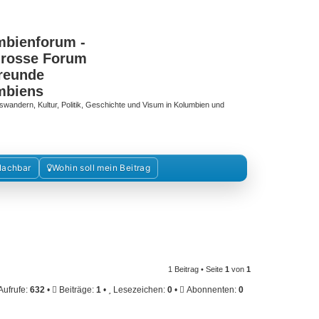
mbienforum -
grosse Forum
reunde
mbiens
swandern, Kultur, Politik, Geschichte und Visum in Kolumbien und
Nachbar
Wohin soll mein Beitrag
1 Beitrag • Seite
1
von
1
ufrufe:
632
•
Beiträge:
1
•
Lesezeichen:
0
•
Abonnenten:
0