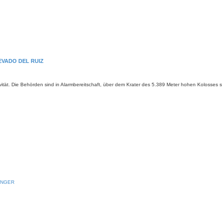
EVADO DEL RUIZ
vität. Die Behörden sind in Alarmbereitschaft, über dem Krater des 5.389 Meter hohen Kolosses s
INGER