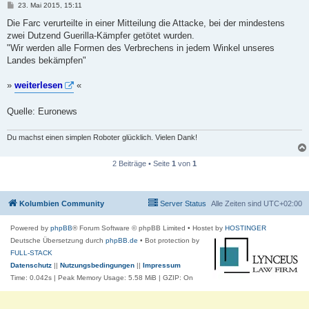
B
23. Mai 2015, 15:11
e
i
Die Farc verurteilte in einer Mitteilung die Attacke, bei der mindestens
t
zwei Dutzend Guerilla-Kämpfer getötet wurden.
r
a
"Wir werden alle Formen des Verbrechens in jedem Winkel unseres
g
Landes bekämpfen"
»
weiterlesen
«
Quelle: Euronews
Du machst einen simplen Roboter glücklich. Vielen Dank!
2 Beiträge • Seite
1
von
1
Kolumbien Community
Server Status
Alle Zeiten sind
UTC+02:00
Powered by
phpBB
® Forum Software © phpBB Limited
• Hostet by
HOSTINGER
Deutsche Übersetzung durch
phpBB.de
• Bot protection by
FULL-STACK
Datenschutz
||
Nutzungsbedingungen
||
Impressum
Time: 0.042s
| Peak Memory Usage: 5.58 MiB | GZIP: On