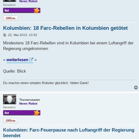
News Robot
Newsbot
Offline
Kolumbien: 18 Farc-Rebellen in Kolumbien getötet
B
22. Mai 2015, 13:52
e
i
Mindestens 18 Farc-Rebellen sind in Kolumbien bei einem Luftangriff der
t
Regierung umgekommen.
r
a
g
»
weiterlesen
«
Quelle: Blick
Du machst einen simplen Roboter glücklich. Vielen Dank!
Themenstarter
News Robot
Newsbot
Offline
Kolumbien: Farc-Feuerpause nach Luftangriff der Regierung
beendet