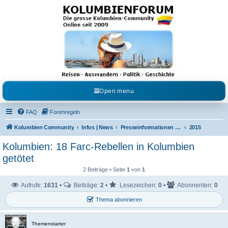
Kolumbienforum - Das
grosse Forum der
Freunde Kolumbiens
Reisen, Auswandern, Kultur, Politik, Geschichte und Visum in Kolumbien und Venezuela.
Austausch, Erfahrungen und Gemeinschaft im Kolumbienforum
Open menu
FAQ
Forenregeln
Kolumbien Community
Infos | News
Presseinformationen & Neuigkeiten
2015
Kolumbien: 18 Farc-Rebellen in Kolumbien
getötet
2 Beiträge • Seite
1
von
1
Aufrufe:
1631
•
Beiträge:
2
•
Lesezeichen:
0
•
Abonnenten:
0
Thema abonnieren
Themenstarter