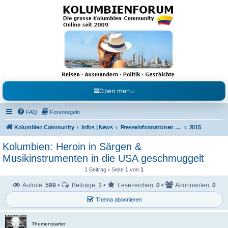
Kolumbienforum - Das
grosse Forum der
Freunde Kolumbiens
Reisen, Auswandern, Kultur, Politik, Geschichte und Visum in Kolumbien und Venezuela.
Austausch, Erfahrungen und Gemeinschaft im Kolumbienforum
Open menu
FAQ
Forenregeln
Kolumbien Community
Infos | News
Presseinformationen & Neuigkeiten
2015
Kolumbien: Heroin in Särgen &
Musikinstrumenten in die USA geschmuggelt
1 Beitrag • Seite
1
von
1
Aufrufe:
599
•
Beiträge:
1
•
Lesezeichen:
0
•
Abonnenten:
0
Thema abonnieren
Themenstarter