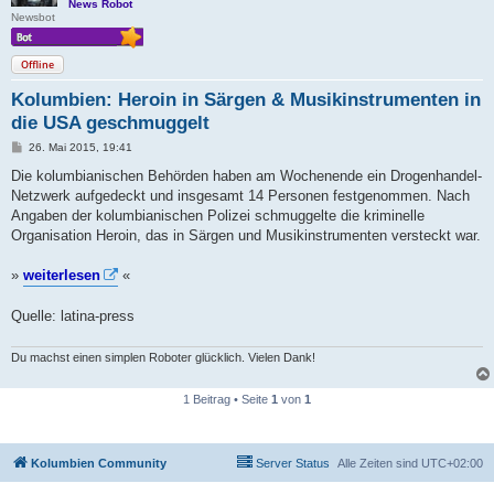
News Robot
Newsbot
Offline
Kolumbien: Heroin in Särgen & Musikinstrumenten in
die USA geschmuggelt
B
26. Mai 2015, 19:41
e
i
Die kolumbianischen Behörden haben am Wochenende ein Drogenhandel-
t
Netzwerk aufgedeckt und insgesamt 14 Personen festgenommen. Nach
r
a
Angaben der kolumbianischen Polizei schmuggelte die kriminelle
g
Organisation Heroin, das in Särgen und Musikinstrumenten versteckt war.
»
weiterlesen
«
Quelle: latina-press
Du machst einen simplen Roboter glücklich. Vielen Dank!
1 Beitrag • Seite
1
von
1
Kolumbien Community
Server Status
Alle Zeiten sind
UTC+02:00