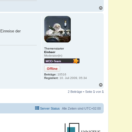
N
a
c
h
o
b
Einreise der
e
n
Themenstarter
Eisbaer
Moderator(in)
Offline
Beiträge:
10516
Registriert:
10. Juli 2009, 05:34
N
a
2 Beiträge • Seite
1
von
1
c
h
o
b
Server Status
Alle Zeiten sind
UTC+02:00
e
n