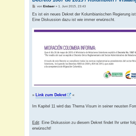
B
von
Eisbaer
»
1. Juni 2015, 23:43
e
i
Es ist ein neues Dekret der Kolumbianischen Regierung ist
t
Eine Diskussion dazu ist wie immer erwünscht.
r
a
g
»
Link zum Dekret
«
Im Kapitel 11 wird das Thema Visum in seiner neusten For
Edit
: Eine Diskussion zu diesem Dekret findet Ihr unter f
erwünscht!