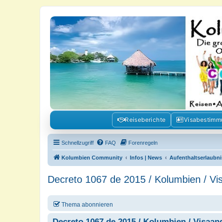
Kolumbienforum - Das grosse Foru
Reisen, Auswandern, Kultur, Politik, Geschichte und Visum in Kolumb
Reiseberichte
Visabestim
Schnellzugriff
FAQ
Forenregeln
Kolumbien Community
Infos | News
Aufenthaltserlaubni
Decreto 1067 de 2015 / Kolumbien / Vi
Thema abonnieren
Decreto 1067 de 2015 / Kolumbien / Visaan