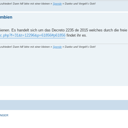
 zufrieden! Dann hilf bitte mit einer kleinen »
Spende
« Danke und Vergelt's Gott!
umbien
ienen. Es handelt sich um das Decreto 2235 de 2015 welches durch die freie 
pic.php?f=31&t=12296&p=61856#p61856
findet ihr es.
 zufrieden! Dann hilf bitte mit einer kleinen »
Spende
« Danke und Vergelt's Gott!
INGER