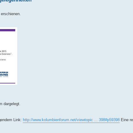
 erschienen.
m dargelegt.
olgendem Link:
http://www.kolumbienforum.net/viewtopic ... 398#p59398
Eine re