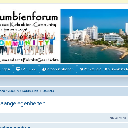
m der Freunde Kolumbiens
ien und Venezuela. Austausch, Erfahrungen und Gemeinschaft im Kolumbienforum
mungen
TV - Live
Persönlichkeiten
Venezuela - Kolumbiens 
sse / Visen für Kolumbien
Dekrete
saangelegenheiten
Aufrufe:
gelegenheiten