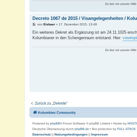
Du bist mit unserer Hilfe
Decreto 1067 de 2015 / Visangelegenheiten / Kol
B
von
Eisbaer
»
17. Dezember 2015, 13:49
e
i
Ein weiteres Dekret als Ergänzung ist am 24.11.1025 ersch
t
Kolumbianer in den Schengenraum entstand. Hier:
viewto
r
a
g
Du bist mit unserer Hilfe
Zurück zu „Dekrete“
Kolumbien Community
Powered by
phpBB
® Forum Software © phpBB Limited
• Hostet by
HOST
Deutsche Übersetzung durch
phpBB.de
• Bot protection by
FULL-STACK
Datenschutz
||
Nutzungsbedingungen
||
Impressum