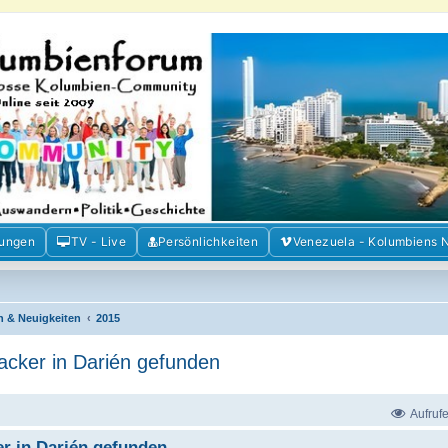
m der Freunde Kolumbiens
ien und Venezuela. Austausch, Erfahrungen und Gemeinschaft im Kolumbienforum
mungen
TV - Live
Persönlichkeiten
Venezuela - Kolumbiens 
n & Neuigkeiten
2015
cker in Darién gefunden
Aufruf
r in Darién gefunden