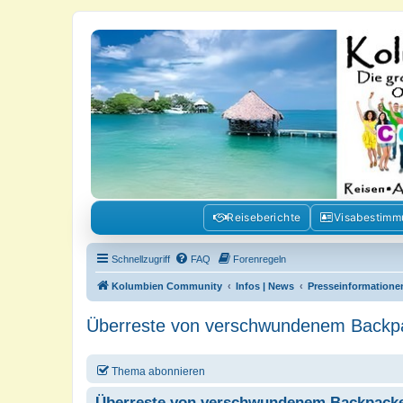
Kolumbienforum - Das grosse Foru
Reisen, Auswandern, Kultur, Politik, Geschichte und Visum in Kolumb
Reiseberichte
Visabestim
Schnellzugriff
FAQ
Forenregeln
Kolumbien Community
Infos | News
Presseinformatione
Überreste von verschwundenem Backpa
Thema abonnieren
Überreste von verschwundenem Backpacke