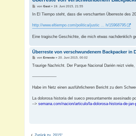
B
von
Gast
»
19. Juni 2015, 21:55
e
i
In El Tiempo steht, dass die verscharrten Überreste des 
t
r
a
http://www.eltiempo.com/politica/justic ... h/15968795
g
Eine tragische Geschichte, die mich etwas nachdenklich g
Überreste von verschwundenem Backpacker in D
B
von
Ernesto
»
20. Juni 2015, 00:02
e
i
Traurige Nachricht. Der Parque Nacional Darién reizt viele
t
r
a
--------------------
g
Habe im Netz einen ausführlicheren Bericht zu dem Schwe
La dolorosa historia del sueco presuntamente asesinado 
-->
semana.com/nacion/articulo/la-dolorosa-historia-de-jan
Zurück zu „2015“