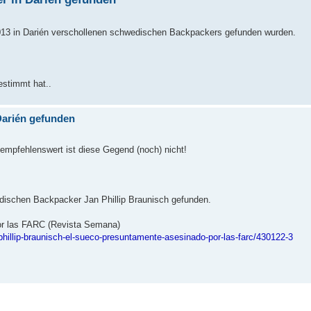
2013 in Darién verschollenen schwedischen Backpackers gefunden wurden.
estimmt hat..
arién gefunden
, empfehlenswert ist diese Gegend (noch) nicht!
dischen Backpacker Jan Phillip Braunisch gefunden.
por las FARC (Revista Semana)
-phillip-braunisch-el-sueco-presuntamente-asesinado-por-las-farc/430122-3