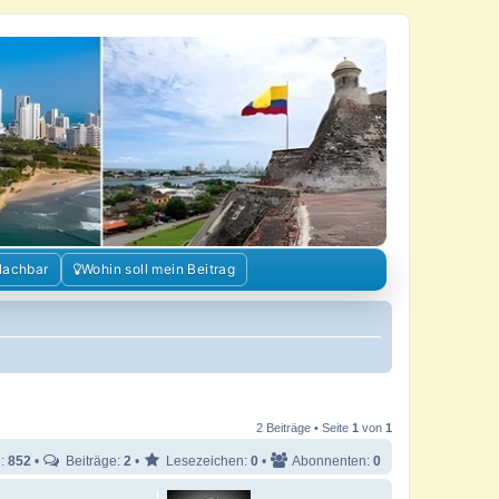
Nachbar
Wohin soll mein Beitrag
2 Beiträge • Seite
1
von
1
e:
852
•
Beiträge:
2
•
Lesezeichen:
0
•
Abonnenten:
0