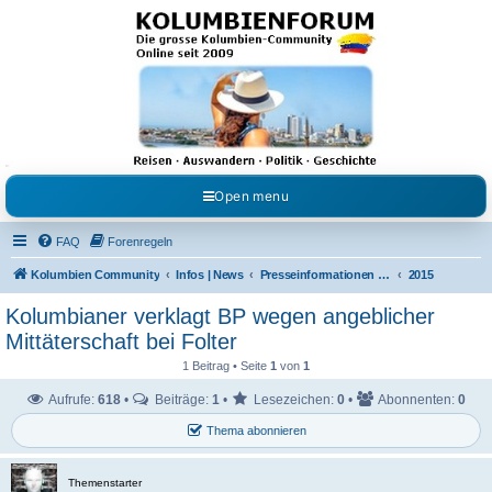
Kolumbienforum - Das
grosse Forum der
Freunde Kolumbiens
Reisen, Auswandern, Kultur, Politik, Geschichte und Visum in Kolumbien und Venezuela.
Austausch, Erfahrungen und Gemeinschaft im Kolumbienforum
Open menu
FAQ
Forenregeln
Kolumbien Community
Infos | News
Presseinformationen & Neuigkeiten
2015
Kolumbianer verklagt BP wegen angeblicher
Mittäterschaft bei Folter
1 Beitrag • Seite
1
von
1
Aufrufe:
618
•
Beiträge:
1
•
Lesezeichen:
0
•
Abonnenten:
0
Thema abonnieren
Themenstarter