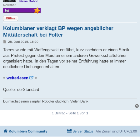
News Robot
Newsbot
Offline
Kolumbianer verklagt BP wegen angeblicher
Mittäterschaft bei Folter
B
28. Juni 2015, 16:20
e
i
Torres wurde mit Waffengewalt entführt, kurz nachdem er einen Streik
t
aus Protest gegen den Mord an einem anderen Gewerkschaftsführer
r
a
organisiert hatte. In den Tagen vor seiner Entführung hatte er immer
g
deutlichere Drohungen erhalten.
»
weiterlesen
«
Quelle: derStandard
Du machst einen simplen Roboter glücklich. Vielen Dank!
1 Beitrag • Seite
1
von
1
Kolumbien Community
Server Status
Alle Zeiten sind
UTC+02:00