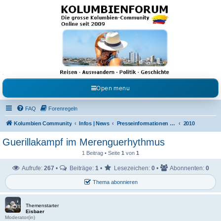
Kolumbienforum - Das
grosse Forum der
Freunde Kolumbiens
Reisen, Auswandern, Kultur, Politik, Geschichte und Visum in Kolumbien und Venezuela.
Austausch, Erfahrungen und Gemeinschaft im Kolumbienforum
Open menu
FAQ
Forenregeln
Kolumbien Community
Infos | News
Presseinformationen & Neuigkeiten
2010
Guerillakampf im Merenguerhythmus
1 Beitrag • Seite
1
von
1
Aufrufe:
267
•
Beiträge:
1
•
Lesezeichen:
0
•
Abonnenten:
0
Thema abonnieren
Themenstarter
Eisbaer
Moderator(in)