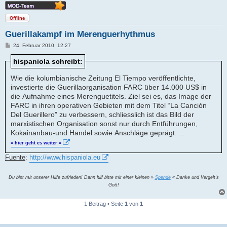
Offline
Guerillakampf im Merenguerhythmus
B
24. Februar 2010, 12:27
e
i
hispaniola schreibt:
t
r
a
Wie die kolumbianische Zeitung El Tiempo veröffentlichte,
g
investierte die Guerillaorganisation FARC über 14.000 US$ in
die Aufnahme eines Merenguetitels. Ziel sei es, das Image der
FARC in ihren operativen Gebieten mit dem Titel “La Canción
Del Guerillero” zu verbessern, schliesslich ist das Bild der
marxistischen Organisation sonst nur durch Entführungen,
Kokainanbau-und Handel sowie Anschläge geprägt. ...
» hier geht es weiter «
Fuente
:
http://www.hispaniola.eu
Du bist mit unserer Hilfe zufrieden! Dann hilf bitte mit einer kleinen »
Spende
« Danke und Vergelt's
Gott!
1 Beitrag • Seite
1
von
1