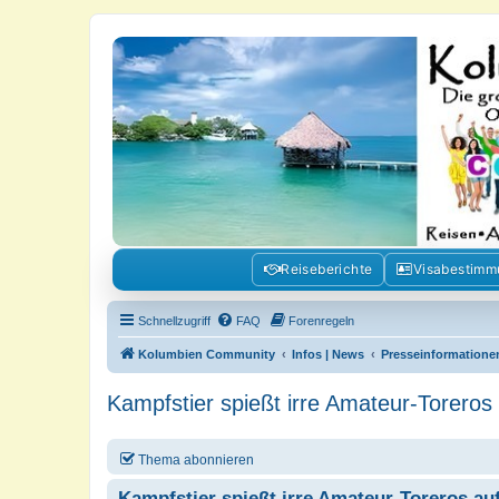
Kolumbienforum - Das grosse Foru
Reisen, Auswandern, Kultur, Politik, Geschichte und Visum in Kolumb
Reiseberichte
Visabestim
Schnellzugriff
FAQ
Forenregeln
Kolumbien Community
Infos | News
Presseinformatione
Kampfstier spießt irre Amateur-Toreros
Thema abonnieren
Kampfstier spießt irre Amateur-Toreros au