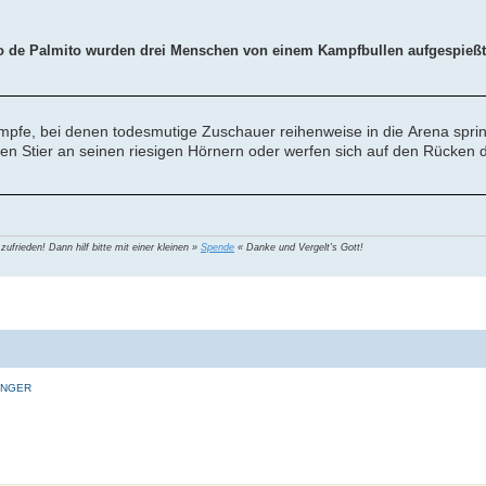
nio de Palmito wurden drei Menschen von einem Kampfbullen aufgespieß
ämpfe, bei denen todesmutige Zuschauer reihenweise in die Arena spri
en Stier an seinen riesigen Hörnern oder werfen sich auf den Rücken d
 zufrieden! Dann hilf bitte mit einer kleinen »
Spende
« Danke und Vergelt's Gott!
INGER