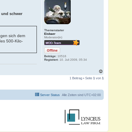
t und schwer
Themenstarter
Eisbaer
ngen sich dem
Moderator(in)
es 500-Kilo-
Offline
Beiträge:
10516
Registriert:
10. Juli 2009, 05:34
N
a
1 Beitrag • Seite
1
von
1
c
h
o
b
Server Status
Alle Zeiten sind
UTC+02:00
e
n