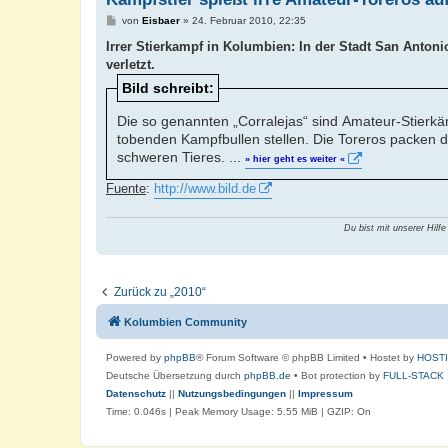
B
von
Eisbaer
»
24. Februar 2010, 22:35
e
i
Irrer Stierkampf in Kolumbien: In der Stadt San Anto
t
verletzt.
r
a
Bild schreibt:
g
Die so genannten „Corralejas“ sind Amateur-Stierk
tobenden Kampfbullen stellen. Die Toreros packen d
schweren Tieres. ...
» hier geht es weiter «
Fuente
:
http://www.bild.de
Du bist mit unserer Hilfe
Zurück zu „2010“
Kolumbien Community
Powered by
phpBB
® Forum Software © phpBB Limited
• Hostet by
HOST
Deutsche Übersetzung durch
phpBB.de
• Bot protection by
FULL-STACK
Datenschutz
||
Nutzungsbedingungen
||
Impressum
Time: 0.046s
| Peak Memory Usage: 5.55 MiB | GZIP: On