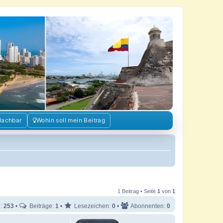
Nachbar
Wohin soll mein Beitrag
1 Beitrag • Seite
1
von
1
e:
253
•
Beiträge:
1
•
Lesezeichen:
0
•
Abonnenten:
0