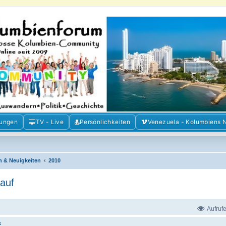
m der Freunde Kolumbiens
ien und Venezuela. Austausch, Erfahrungen und Gemeinschaft im Kolumbienforum
mungen
TV - Live
Persönlichkeiten
Venezuela - Kolumbiens 
n & Neuigkeiten
2010
 auf
Aufruf
f