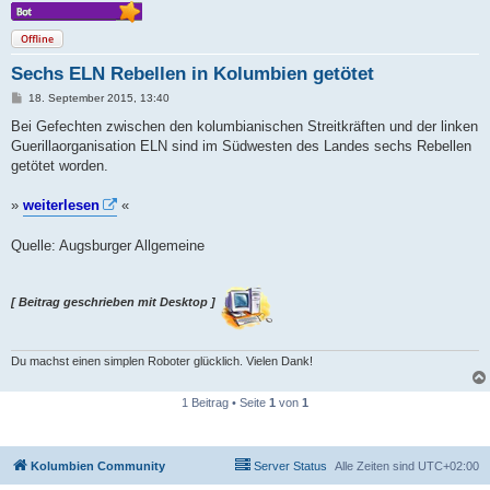
Offline
Sechs ELN Rebellen in Kolumbien getötet
B
18. September 2015, 13:40
e
i
Bei Gefechten zwischen den kolumbianischen Streitkräften und der linken
t
Guerillaorganisation ELN sind im Südwesten des Landes sechs Rebellen
r
a
getötet worden.
g
»
weiterlesen
«
Quelle: Augsburger Allgemeine
[ Beitrag geschrieben mit Desktop ]
Du machst einen simplen Roboter glücklich. Vielen Dank!
1 Beitrag • Seite
1
von
1
Kolumbien Community
Server Status
Alle Zeiten sind
UTC+02:00