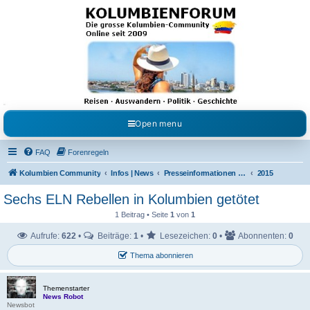
Kolumbienforum - Das
grosse Forum der
Freunde Kolumbiens
Reisen, Auswandern, Kultur, Politik, Geschichte und Visum in Kolumbien und Venezuela.
Austausch, Erfahrungen und Gemeinschaft im Kolumbienforum
Open menu
FAQ
Forenregeln
Kolumbien Community
Infos | News
Presseinformationen & Neuigkeiten
2015
Sechs ELN Rebellen in Kolumbien getötet
1 Beitrag • Seite
1
von
1
Aufrufe:
622
•
Beiträge:
1
•
Lesezeichen:
0
•
Abonnenten:
0
Thema abonnieren
Themenstarter
News Robot
Newsbot