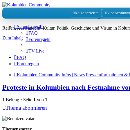
Kolumbienforum - Das grosse 
Reiseberichte
Visabestimm
Schnellzugriff
Reisen, Auswandern, Kultur, Politik, Geschichte und Visum in Kol
FAQ
Zum Inhalt
Forenregeln
TV Live
FAQ
Forenregeln
Kolumbien Community
Infos | News
Presseinformationen & 
Proteste in Kolumbien nach Festnahme vo
1 Beitrag • Seite
1
von
1
Thema abonnieren
Themenstarter