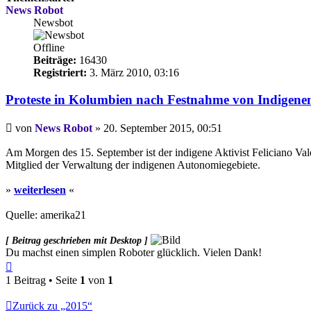
News Robot
Newsbot
Offline
Beiträge:
16430
Registriert:
3. März 2010, 03:16
Proteste in Kolumbien nach Festnahme von Indigene
Beitrag
von
News Robot
»
20. September 2015, 00:51
Am Morgen des 15. September ist der indigene Aktivist Feliciano V
Mitglied der Verwaltung der indigenen Autonomiegebiete.
»
weiterlesen
«
Quelle: amerika21
[ Beitrag geschrieben mit Desktop ]
Du machst einen simplen Roboter glücklich. Vielen Dank!
Nach
oben
1 Beitrag • Seite
1
von
1
Zurück zu „2015“