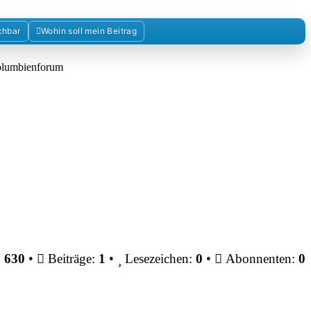
chbar
Wohin soll mein Beitrag
Kolumbienforum
:
630
•
Beiträge:
1
•
Lesezeichen:
0
•
Abonnenten:
0