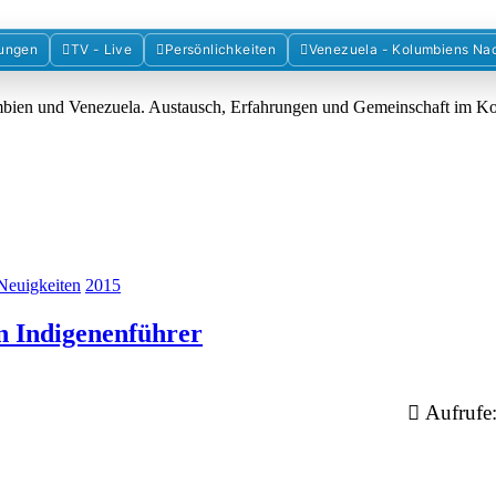
Forum der Freunde Kolumbiens
ungen
TV - Live
Persönlichkeiten
Venezuela - Kolumbiens Na
umbien und Venezuela. Austausch, Erfahrungen und Gemeinschaft im 
Neuigkeiten
2015
n Indigenenführer
Aufrufe