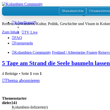
Kolumbienforum - Das grosse 
Reiseberichte
Visabestimm
Schnellzugriff
Reisen, Auswandern, Kultur, Politik, Geschichte und Visum in Kol
Zum Inhalt
TV Live
FAQ
Forenregeln
Kolumbien Community
Festland | Allgemeine Fragen
Reisev
5 Tage am Strand die Seele baumeln lassen
4 Beiträge • Seite
1
von
1
Thema abonnieren
Themenstarter
dieler241
Kolumbien-Infizierte(r)