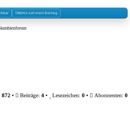
chbar
Wohin soll mein Beitrag
Kolumbienforum
:
872
•
Beiträge:
4
•
Lesezeichen:
0
•
Abonnenten:
0