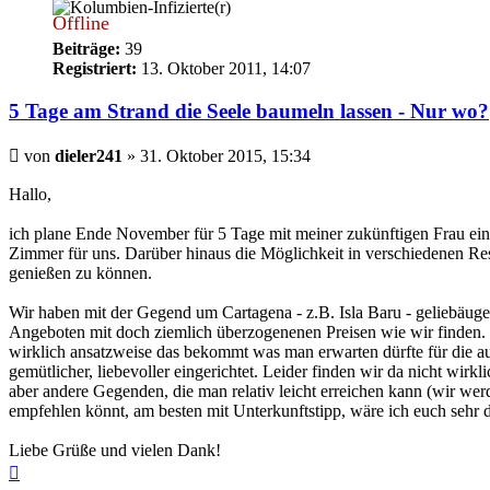
Offline
Beiträge:
39
Registriert:
13. Oktober 2011, 14:07
5 Tage am Strand die Seele baumeln lassen - Nur wo?
Beitrag
von
dieler241
»
31. Oktober 2015, 15:34
Hallo,
ich plane Ende November für 5 Tage mit meiner zukünftigen Frau ein 
Zimmer für uns. Darüber hinaus die Möglichkeit in verschiedenen Re
genießen zu können.
Wir haben mit der Gegend um Cartagena - z.B. Isla Baru - geliebäug
Angeboten mit doch ziemlich überzogenenen Preisen wie wir finden. Wi
wirklich ansatzweise das bekommt was man erwarten dürfte für die a
gemütlicher, liebevoller eingerichtet. Leider finden wir da nicht wir
aber andere Gegenden, die man relativ leicht erreichen kann (wir wer
empfehlen könnt, am besten mit Unterkunftstipp, wäre ich euch sehr 
Liebe Grüße und vielen Dank!
Nach
oben