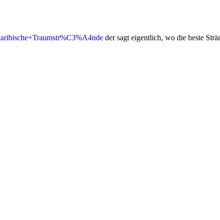
s+karibische+Traumstr%C3%A4nde
der sagt eigentlich, wo die beste Str