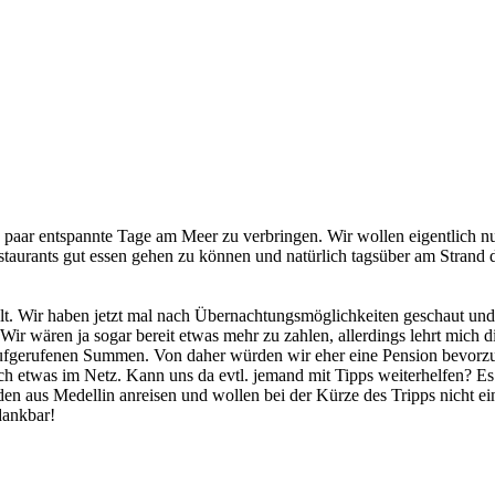
paar entspannte Tage am Meer zu verbringen. Wir wollen eigentlich nur
staurants gut essen gehen zu können und natürlich tagsüber am Strand
elt. Wir haben jetzt mal nach Übernachtungsmöglichkeiten geschaut u
r wären ja sogar bereit etwas mehr zu zahlen, allerdings lehrt mich di
ufgerufenen Summen. Von daher würden wir eher eine Pension bevorzuge
klich etwas im Netz. Kann uns da evtl. jemand mit Tipps weiterhelfen? 
den aus Medellin anreisen und wollen bei der Kürze des Tripps nicht e
dankbar!