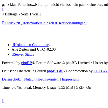
ganz klar, Palomino...Natur pur, nicht viel los...ein paar kleine bars m
Nach
oben
4 Beiträge • Seite
1
von
1
Zurück zu „Reisevorbereitungen & Reiseerfahrungen“
Kolumbien Community
Alle Zeiten sind
UTC+02:00
Server Status
Powered by
phpBB
® Forum Software © phpBB Limited
• Hostet b
Deutsche Übersetzung durch
phpBB.de
• Bot protection by
FULL-S
Datenschutz
||
Nutzungsbedingungen
||
Impressum
Time: 0.048s
| Peak Memory Usage: 5.55 MiB | GZIP: On