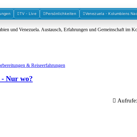
Forum der Freunde Kolumbiens
ungen
TV - Live
Persönlichkeiten
Venezuela - Kolumbiens Na
umbien und Venezuela. Austausch, Erfahrungen und Gemeinschaft im 
orbereitungen & Reiseerfahrungen
 - Nur wo?
Aufrufe