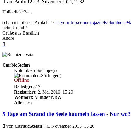
Beitrag
von
Andre12
»
3. November 2015, 11:32
Hallo dieler241,
schau mal diesen Artikel -->
its-your-trip.com/magazin/Kolumbien
beim Urlaub!
Grüße aus Brasilien
Andre
Nach
oben
CaribicStefan
Kolumbien-Süchtige(r)
Offline
Beiträge:
817
Registriert:
2. Mai 2010, 15:29
Wohnort:
Münster NRW
Alter:
56
5 Tage am Strand die Seele baumeln lassen - Nur wo?
Beitrag
von
CaribicStefan
»
6. November 2015, 15:26