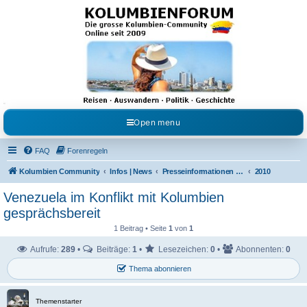
Kolumbienforum - Das
grosse Forum der
Freunde Kolumbiens
Reisen, Auswandern, Kultur, Politik, Geschichte und Visum in Kolumbien und Venezuela.
Austausch, Erfahrungen und Gemeinschaft im Kolumbienforum
Open menu
FAQ
Forenregeln
Kolumbien Community
Infos | News
Presseinformationen & Neuigkeiten
2010
Venezuela im Konflikt mit Kolumbien
gesprächsbereit
1 Beitrag • Seite
1
von
1
Aufrufe:
289
•
Beiträge:
1
•
Lesezeichen:
0
•
Abonnenten:
0
Thema abonnieren
Themenstarter