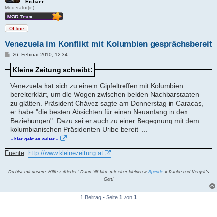
Eisbaer
Moderator(in)
Offline
Venezuela im Konflikt mit Kolumbien gesprächsbereit
B
26. Februar 2010, 12:34
e
i
Kleine Zeitung schreibt:
t
r
a
Venezuela hat sich zu einem Gipfeltreffen mit Kolumbien
g
bereiterklärt, um die Wogen zwischen beiden Nachbarstaaten
zu glätten. Präsident Chávez sagte am Donnerstag in Caracas,
er habe "die besten Absichten für einen Neuanfang in den
Beziehungen". Dazu sei er auch zu einer Begegnung mit dem
kolumbianischen Präsidenten Uribe bereit. ...
» hier geht es weiter «
Fuente
:
http://www.kleinezeitung.at
Du bist mit unserer Hilfe zufrieden! Dann hilf bitte mit einer kleinen »
Spende
« Danke und Vergelt's
Gott!
1 Beitrag • Seite
1
von
1