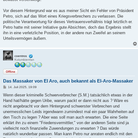
Vor diesem Hintergrund war es aus meiner Sicht ein Fehler von Präsident
Petro, sich auf das Wort eines Kriegsverbrechers zu verlassen. Die
politische Verantwortung für dieses Vertrauensverhältnis trägt letztlich er.
Petro hatte mit seiner Initiative gute Absichten, doch das Ergebnis stellt
ihn in eine verletzliche Position, in der andere nun Zweifel an seinem
Urteilsvermögen äußern.
coentros
Kolumbienfan
Offline
Das Massaker von El Aro, auch bekannt als El-Aro-Massaker
B
14. Juli 2025, 19:09
e
i
Wenn dieser kriminelle Schwerverbrecher (S.M.) tatsächlich etwas in der
t
Hand hat/hätte gegen Uribe, warum packt er dann nicht aus ? Wäre es
r
a
nicht angebracht vor dem Hintergrund schwerster Verbrechen und
g
unermesslichen Leids irgendwann zumindest mal ein paar Wahrheiten auf
den Tisch zu legen ? Aber was soll man auch erwarten. Die eine Seite
erklärt ihn zu einem "Friedensvermittler," von der anderen Seite sind ja
vielleicht noch finanzielle Zuwendungen zu erwarten ? Das würde
natürlich wunderbar passen. Man kann Petro nur anraten endlich mit den