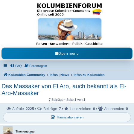
Kolumbienforum - Das
grosse Forum der
Freunde Kolumbiens
Reisen, Auswandern, Kultur, Politik, Geschichte und Visum in Kolumbien und Venezuela.
Austausch, Erfahrungen und Gemeinschaft im Kolumbienforum
Open menu
FAQ
Forenregeln
Kolumbien Community
Infos | News
Infos zu Kolumbien
Das Massaker von El Aro, auch bekannt als El-
Aro-Massaker
7 Beiträge • Seite
1
von
1
Aufrufe:
2225
•
Beiträge:
7
•
Lesezeichen:
0
•
Abonnenten:
0
Thema abonnieren
Themenstarter