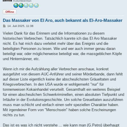
Kolumbienfan
Offline
Das Massaker von El Aro, auch bekannt als El-Aro-Massaker
B
14. Juli 2025, 11:38
e
i
Vielen Dank für das Erinnern und die Informationen zu diesem
t
historischen Verbrechen. Tatsächlich kannte ich das El Aro Massaker
r
a
nicht. Es hat mich dazu verleitet mehr über das Ereignis und die
g
beteiligten Personen zu lesen. Wie und wer auch immer genau daran
beteiligt war, oder möglicherweise beteiligt war, die massgeblichen Köpfe
und Hintermänner, etc.
Wenn ich mir die Aufzählung aller Verbrechen anschaue, konkret
ausgeführt von diesem AUC-Anführer und seiner Mörderbande, dann fehlt
auf dieser Liste eigentlich keine der abscheulichsten Gräueltaten und
Kriegsverbrechen. In den USA wurde er wohlgemerkt "nur" für
tonnenweisen Kokainhandel verurteilt. Gesamthaft ein weiteres Beispiel
für einen abscheulichen Schwerkriminellen, einen absoluten Tiefpunkt und
Irrläufer in der Evolutionsgeschichte. Um solche Greueltaten auszuführen
muss man schlicht und einfach einen sehr speziellen Charakter haben.
Mit irgendeiner Form von "Menschsein" haben solche Erscheinungen
nichts zu tun.
Das ist es was ich nicht verstehe ... wie kann man (G.Petro) überhaupt