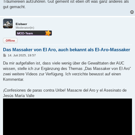
Träumereien aufzuhören. Gut gemeint ist eben oft was ganz anderes als
gut gemacht.
Eisbaer
Moderator(in)
Offline
Das Massaker von El Aro, auch bekannt als El-Aro-Massaker
B
14. Juli 2025, 19:57
e
i
Da mir aufgefallen ist, dass viele wenig über die Gewalttaten der AUC
t
wissen, stelle ich zur Ergänzung des Themas „Das Massaker von El Aro“
r
a
zwei weitere Videos zur Verfügung. Ich verzichte bewusst auf einen
g
Kommentar.
¡Confesiones de paras contra Uribe! Masacre del Aro y el Asesinato de
Jesús María Valle