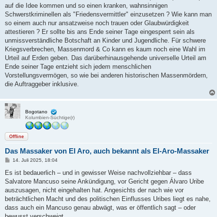
auf die Idee kommen und so einen kranken, wahnsinnigen
Schwerstkriminellen als "Friedensvermittler" einzusetzen ? Wie kann man
so einem auch nur ansatzweise noch trauen oder Glaubwürdigkeit
attestieren ? Er sollte bis ans Ende seiner Tage eingesperrt sein als
unmissverständliche Botschaft an Kinder und Jugendliche. Für schwere
Kriegsverbrechen, Massenmord & Co kann es kaum noch eine Wahl im
Urteil auf Erden geben. Das darüberhinausgehende universelle Urteil am
Ende seiner Tage entzieht sich jedem menschlichen
Vorstellungsvermögen, so wie bei anderen historischen Massenmördern,
die Auftraggeber inklusive.
Bogotano
Kolumbien-Süchtige(r)
Offline
Das Massaker von El Aro, auch bekannt als El-Aro-Massaker
B
14. Juli 2025, 18:04
e
i
Es ist bedauerlich – und in gewisser Weise nachvollziehbar – dass
t
Salvatore Mancuso seine Ankündigung, vor Gericht gegen Álvaro Uribe
r
a
auszusagen, nicht eingehalten hat. Angesichts der nach wie vor
g
beträchtlichen Macht und des politischen Einflusses Uribes liegt es nahe,
dass auch ein Mancuso genau abwägt, was er öffentlich sagt – oder
bewusst verschweigt.