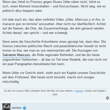
i
Wenn das Urteil im Prozess gegen Álvaro Uribe näher rückt, lohnt es
t
sich, einen Moment innezuhalten – und hinzuschauen. Nicht weg, wie es
r
a
politisch allzu bequem wäre.
g
Ich lade euch ein, das oben verlinkte Video „
Uribe, Mancuso y el Aro, la
masacre que no termina
“ anzusehen. Aber nicht nur oberflächlich. Achtet
auf die Namen, die Orte, die Zusammenhänge, die dort genannt werden.
Achtet darauf, wer spricht – und wer schweigt.
Denn wenn die Geschichte Kolumbiens eines gezeigt hat, dann dies: Die
Grenze zwischen politischer Macht und paramilitärischer Gewalt ist nicht
immer so klar, wie man es uns weismachen will. Die Aussagen von
Salvatore Mancuso
, die Rolle regionaler Behörden, und die bis heute
ungesühnten Verbrechen – all das ist Teil einer Realität, die man nicht mit
ein paar Paragraphen beiseitewischen kann.
Wenn Uribe vor Gericht steht, steht auch ein Kapitel unserer Geschichte
auf dem Prüfstand. Wer heute nicht hinsieht, macht sich morgen
mitschuldig.
Du bist mit unserer Hilfe zufrieden! Dann hilf bitte mit einer kleinen »
Spende
« Danke und Vergelt's
Gott!
coentros