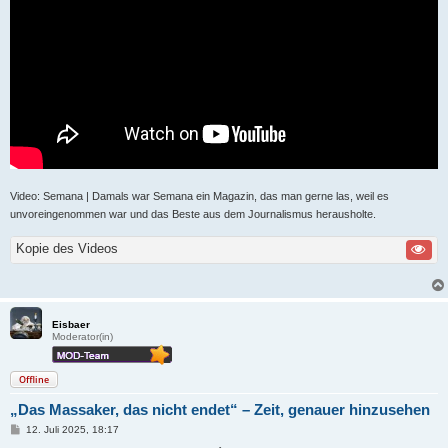
Video: Semana | Damals war Semana ein Magazin, das man gerne las, weil es
unvoreingenommen war und das Beste aus dem Journalismus herausholte.
Kopie des Videos
Eisbaer
Moderator(in)
Offline
„Das Massaker, das nicht endet“ – Zeit, genauer hinzusehen
B
12. Juli 2025, 18:17
e