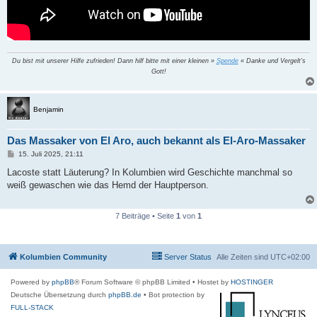
Du bist mit unserer Hilfe zufrieden! Dann hilf bitte mit einer kleinen »
Spende
« Danke und Vergelt's
Gott!
Benjamin
Das Massaker von El Aro, auch bekannt als El-Aro-Massaker
B
15. Juli 2025, 21:11
e
i
Lacoste statt Läuterung? In Kolumbien wird Geschichte manchmal so
t
weiß gewaschen wie das Hemd der Hauptperson.
r
a
g
7 Beiträge • Seite
1
von
1
Kolumbien Community
Server Status
Alle Zeiten sind
UTC+02:00
Powered by
phpBB
® Forum Software © phpBB Limited
• Hostet by
HOSTINGER
Deutsche Übersetzung durch
phpBB.de
• Bot protection by
FULL-STACK