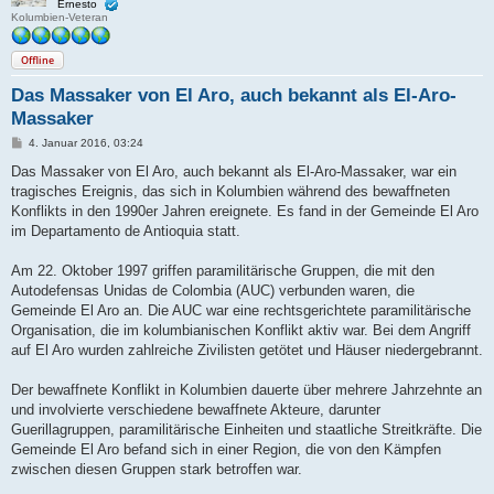
Ernesto
Kolumbien-Veteran
Offline
Das Massaker von El Aro, auch bekannt als El-Aro-
Massaker
B
4. Januar 2016, 03:24
e
i
Das Massaker von El Aro, auch bekannt als El-Aro-Massaker, war ein
t
tragisches Ereignis, das sich in Kolumbien während des bewaffneten
r
a
Konflikts in den 1990er Jahren ereignete. Es fand in der Gemeinde El Aro
g
im Departamento de Antioquia statt.
Am 22. Oktober 1997 griffen paramilitärische Gruppen, die mit den
Autodefensas Unidas de Colombia (AUC) verbunden waren, die
Gemeinde El Aro an. Die AUC war eine rechtsgerichtete paramilitärische
Organisation, die im kolumbianischen Konflikt aktiv war. Bei dem Angriff
auf El Aro wurden zahlreiche Zivilisten getötet und Häuser niedergebrannt.
Der bewaffnete Konflikt in Kolumbien dauerte über mehrere Jahrzehnte an
und involvierte verschiedene bewaffnete Akteure, darunter
Guerillagruppen, paramilitärische Einheiten und staatliche Streitkräfte. Die
Gemeinde El Aro befand sich in einer Region, die von den Kämpfen
zwischen diesen Gruppen stark betroffen war.