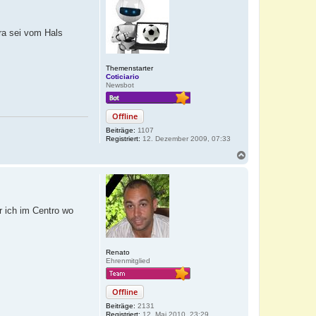
era sei vom Hals
Themenstarter
Coticiario
Newsbot
Offline
Beiträge:
1107
Registriert:
12. Dezember 2009, 07:33
N
a
c
h
o
b
r ich im Centro wo
e
n
Renato
Ehrenmitglied
Offline
Beiträge:
2131
Registriert:
12. Mai 2010, 23:29