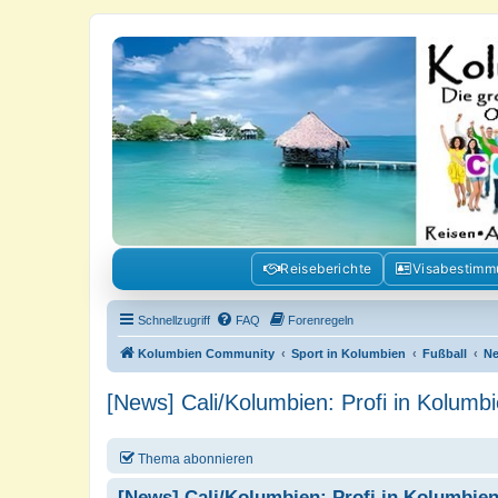
Kolumbienforum - Das grosse Foru
Reisen, Auswandern, Kultur, Politik, Geschichte und Visum in Kolumb
Reiseberichte
Visabestim
Schnellzugriff
FAQ
Forenregeln
Kolumbien Community
Sport in Kolumbien
Fußball
N
[News] Cali/Kolumbien: Profi in Kolum
Thema abonnieren
[News] Cali/Kolumbien: Profi in Kolumbie