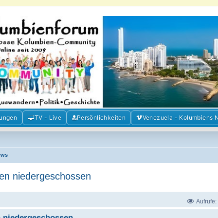
m der Freunde Kolumbiens
ien und Venezuela. Austausch, Erfahrungen und Gemeinschaft im Kolumbienforum
mungen
TV - Live
Persönlichkeiten
Venezuela - Kolumbiens 
ews
bien niedergeschossen
Aufrufe:
n niedergeschossen