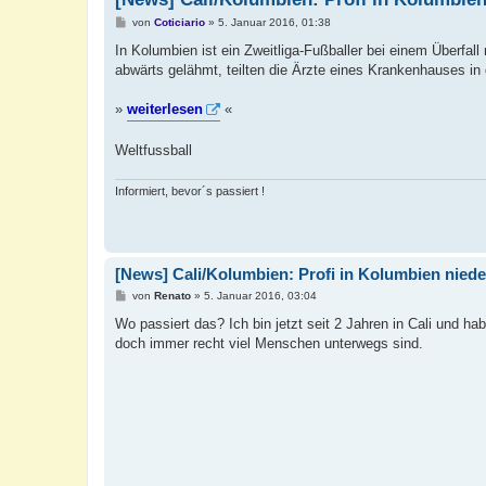
B
von
Coticiario
»
5. Januar 2016, 01:38
e
i
In Kolumbien ist ein Zweitliga-Fußballer bei einem Überfal
t
abwärts gelähmt, teilten die Ärzte eines Krankenhauses in 
r
a
g
»
weiterlesen
«
Weltfussball
Informiert, bevor´s passiert !
[News] Cali/Kolumbien: Profi in Kolumbien nie
B
von
Renato
»
5. Januar 2016, 03:04
e
i
Wo passiert das? Ich bin jetzt seit 2 Jahren in Cali und h
t
doch immer recht viel Menschen unterwegs sind.
r
a
g