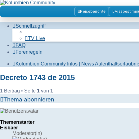
Kolumbienforum - Das gross
Reiseberichte
Visabestimm
Schnellzugriff
Reisen, Auswandern, Kultur, Politik, Geschichte und Visum i
Zum Inhalt
TV Live
FAQ
Forenregeln
Kolumbien Community
Infos | News
Aufenthaltserlaubni
Decreto 1743 de 2015
1 Beitrag • Seite
1
von
1
Thema abonnieren
Themenstarter
Eisbaer
Moderator(in)