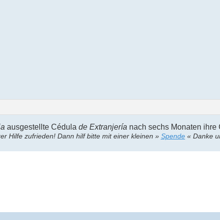
ia
ausgestellte Cédula
de Extranjería
nach sechs Monaten ihre Gü
er Hilfe zufrieden! Dann hilf bitte mit einer kleinen »
Spende
« Danke un