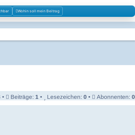
iens
chbar
Wohin soll mein Beitrag
nschaft im Kolumbienforum
3
•
Beiträge:
1
•
Lesezeichen:
0
•
Abonnenten:
0