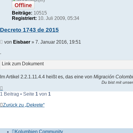
Offline
Beiträge:
10515
Registriert:
10. Juli 2009, 05:34
Decreto 1743 de 2015
Beitrag
von
Eisbaer
»
7. Januar 2016, 19:51
.
Link zum Dokument
Im Artikel 2.2.1.11.4.4 heißt es, das eine von
Migración Colomb
Du bist mit unser
Nach
oben
1 Beitrag • Seite
1
von
1
Zurück zu „Dekrete“
Kolumbien Community